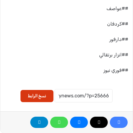
##عواصف
##كردفان
##دارفور
##انزار برتقالي
##فوري نيوز
نسخ الرابط