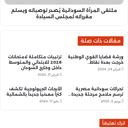
ق
ر
ي
ملتقى المرأة السودانية يُصدر توصياته ويسلم
أ
ر
ة
مقرراته لمجلس السيادة
ش
ا
م
ل
ا
س
ل
مقالات ذات صلة
و
ي
د
ا
ا
ورشة قضايا القوي الوطنية
ترتيبات متكاملة لامتحانات
ل
ن
خرجت بعدة نقاط..
2026 للابتدائي والمتوسط
ج
ي
داخل وخارج السودان
فبراير 24, 2024
ز
ة
فبراير 11, 2026
ي
يُ
ر
ص
ة
د
تحركات سودانية مصرية
الأبحاث الجيولوجية تكشف
ترسم ملامح مرحلة جديدة…
كنزاً معدنياً جديداً بالشمالية
ر
ت
يونيو 5, 2025
مايو 17, 2026
و
ص
ي
اترك تعليقاً
ا