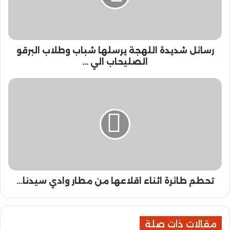
ش
د
ي
د
رسائل شديدة اللهجة يرسلها شباب وطلاب البرقو
ة
ا
الصليحاب الي ...
ل
ل
ت
ه
ح
ج
ط
ة
م
ي
ط
ر
ا
س
ئ
ل
ر
ه
ة
ا
تحطم طائرة اثناء اقلاعها من مطار وادي سيدنا...
ا
ش
ث
ب
ن
ا
ا
ب
مقالات ذات صلة
ء