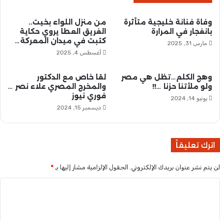
و
ا
ط
ق
وفاة فنانة خليجية متأثرة
من منزل اللواء بخيت..
ل
ل
بانفجار في المرارة
الفريق العطا يروي حكاية
ا
ا
كتبت في ميدان المعركة…
مارس 31, 2025
ب
ع
أغسطس 4, 2025
ا
ه
ل
ا
ب
م
وھج الكلم…تظل ھي مصر
لقا خاص مع الدكتور
ر
ولو ملأتنا حزنا …!!
والمخرج المصري علاء نصر …
ن
فوري نيوز
ق
م
يونيو 14, 2024
و
ط
ديسمبر 15, 2024
ا
ا
ل
ر
ص
و
اترك تعليقاً
ل
ا
ي
د
لن يتم نشر عنوان بريدك الإلكتروني.
الحقول الإلزامية مشار إليها بـ
*
ح
ي
ا
س
ا
ب
ي
ا
ل
د
ل
ن
ت
ي