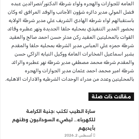
العامه للجوازات والهجره ولواء شرطة الدكتور/نصرالدين عبده
فضل المولي مدير دائره شؤون الأجانب والوفد المرافق له وكان
باستقبالهم لواء شرطه الهادي الشريف علي مدير شرطة الولايه
بحضور المدير التنفيذي بمحليه حلفا الجديدة ونهر عطبره وقائد
القوات بالمحليتين العقيد ركن مدثر حسن احمد صالح والعقيد
شرطة حمزه علي العباس مدير الشرطه بمحليه حلفا والمقدم
بشير اسماعيل المخابرات العامة ووكيل النيابه الزاكي حسن
والمقدم شرطه محمد مصطفي مدير شرطة نهر عطبره والرائد
شرطة امير محمد احمد عثمان مدير الجوازات والهجره
بالمحليتين وعدد من مدراء الوحدات الشرطيه والادارات الاهليه.
مقالات ذات صلة
سارة الطيب تكتب :جنية الكرامة
للكهرباء… ليضيء السودانيون وطنهم
بأيديهم
أغسطس 2, 2026