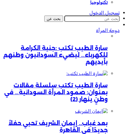
تكنولوجيا
تسجيل الدخول
بحث عن
دوحة المرأة
سارة الطيب تكتب :جنية الكرامة
للكهرباء… ليضيء السودانيون وطنهم
بأيديهم
سارة الطيب تكتب سلسلة مقالات
بعنوان: صمود المرأة السودانية… في
وطنٍ ينهار (2)
بعد غياب.. إيمان الشريف تحيي حفلاً
جديدًا في القاهرة