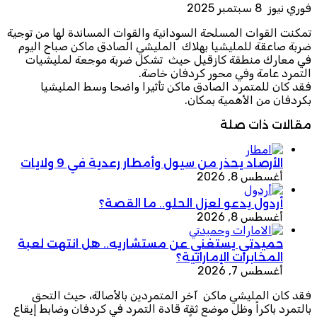
فوري نيوز 8 سبتمبر 2025
تمكنت القوات المسلحة السودانية والقوات المساندة لها من توجية
ضربة صاعقة للمليشيا بهلاك المليشي الصادق ماكن صباح اليوم
في معارك منطقة كازقيل حيث تشكل ضربة موجعة لمليشيات
التمرد عامة وفي محور كردفان خاصة.
فقد كان للمتمرد الصادق ماكن تأثيرا واضحا وسط المليشيا
بكردفان من الأهمية بمكان.
مقالات ذات صلة
الأرصاد يحذر من سيول وأمطار رعدية في 9 ولايات
أغسطس 8, 2026
أردول يدعو لعزل الحلو.. ما القصة؟
أغسطس 8, 2026
حميدتي يستغني عن مستشاريه.. هل انتهت لعبة
المخابرات الإماراتية؟
أغسطس 7, 2026
فقد كان المليشي ماكن آخر المتمردين بالأصالة، حيث التحق
بالتمرد باكراً وظل موضع ثقة قادة التمرد في كردفان وضابط إيقاع