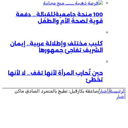
100 منحة جامعيةللقبالة… دفعة
قوية لصحة الأم والطفل
كليب مختلف وإطلالة عربية.. إيمان
الشريف تفاجئ جمهورها
حين تُحارب المرأة لأنها تقف… لا لأنها
تخطئ
الرئيسية
|
أخبار
|
صاعقة بكازقيل: تطيح بالمتمرد الصادق ماكن
أخبار