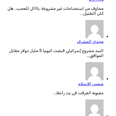
مخاوف من استخدامات غير مشروعة: ياااال للعجب.. هل
كلن التقتيل...
مجدي المشرف
السد مشروع إسرائيلي قبضت اثيوبيا 5 مليار دولار مقابل
الموافق...
شمس الإسلام
معبوبه الغرقت فى بت راجلا...