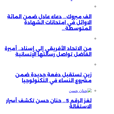
الف مبروك… دعاء عادل ضمن المائة
الاوائل في امتحانات الشهادة
المتوسطة…
من الاتحاد الأفريقي إلى إسناد.. أميرة
الفاضل تواصل رسالتها الإنسانية
زين تستقبل دفعة جديدة ضمن
مشروع النساء في التكنولوجيا
لغز الرقم 5… حنان حسن تكشف أسرار
الاستقالة