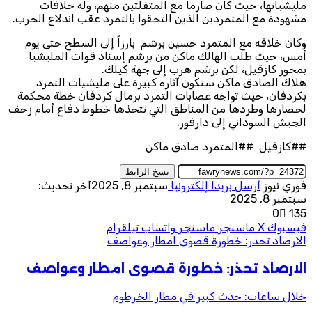
مليشياتها، حيث كان صارماً مع المتفلتين منهم، وله خلافات
مشهودة مع المتمردين الذين التحقوا بالتمرد عقب اندلاع الحرب.
وكان خلافه مع المتمرد حسين برشم بارزاً إلى السطح حتى يوم
أمس، حيث طلب الهالك ماكن من برشم إسناد قوات المليشيا
بمحور كازقيل، لكن برشم هرب إلى جهة كيلك.
هلاك الصادق ماكن ستكون آثاره كبيرة على مليشيات التمرد
بكردفان، حيث تواجه عصابات التمرد برمال كردفان خطة محكمة
لحصارها وطردها من المناطق التي تتخذها خطوط دفاع أمام زحف
الجيش السوداني إلى دارفور.
##كازقيل ##المتمرد صادق ماكن
نسخ الرابط
فوري نيوز
أرسل بريدا إلكترونيا
سبتمبر 8, 2025
آخر تحديث:
سبتمبر 8, 2025
0
135
فيسبوك
‫X
ماسنجر
ماسنجر
واتساب
تيلقرام
الارصاد تحذر: خطورة قصوى امطار وعواصف
الارصاد تحذر: خطورة قصوى امطار وعواصف
خلال ساعات: حدث كبير في مطار الخرطوم