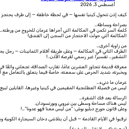
أغسطس 3, 2026
كيف إذن تتحول كينيا نفسها — في لحظة خاطفة — إلى طرف يحتجز ياس
بصراحة وبساطة…
كلمة السر تكمن في المكالمة التي أجراها عرمان للخروج من ورطته…
المكالمة التي حولت الاحتجاز من السجن إلى الفندق!
من زاوية أخرى…
الطرف الثاني في المكالمة — وعلى طريقة أفلام الثمانينات — رجل ي
التشفير… تفسيرًا غير رسمي لقرصة الأذن..!
معرفة قديمة تتجاوز العشرين عامًا، تقارب الصداقة، تجعلني واثقً
وبخبرته، شديد الحرص على سمعته، خاصةً فيما يتعلق بالتعامل مع ا
عرمان ما دنيء…
ليس من فصيلة العطلنجية المقيمين في كينيا وغيرها، القابلين لبيع 
الرسالة بعد فك الشفرة…
ليس هناك مساحة وسطى بين نيروبي وبورتسودان.
وعلى قانون جورج دبليو بوش: “من ليس معنا فهو عدونا”…!
ترقبوا في الأيام القادمة — قبل أن يتلاشى دخان السيجارة الكوبي
(ضع نقطة… ولا تقلب الصفحة).