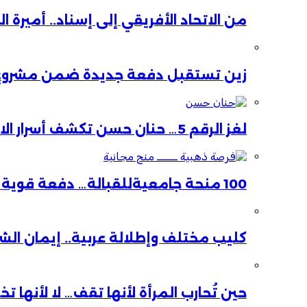
من الاتحاد الأفريقي إلى إسناد.. أميرة 
زين تستقبل دفعة جديدة ضمن مشروع ا
لغز الرقم 5… حنان حسن تكشف أسرار الاستقالة
100 منحة جامعيةللقبالة… دفعة قوية لصحة الأم والطفل
كليب مختلف وإطلالة عربية.. إيمان ال
حين تُحارب المرأة لأنها تقف… لا لأنها ت