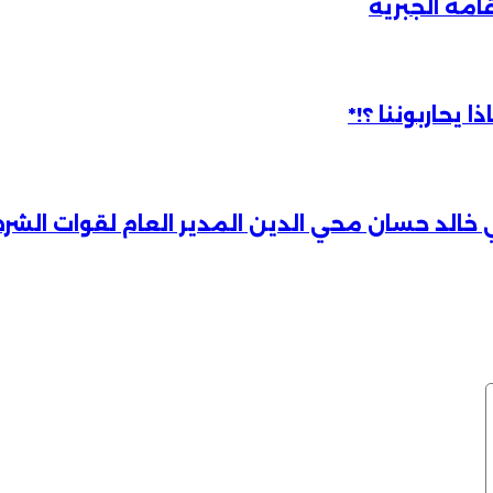
امة الجبرية
يحاربوننا ؟!*
لد حسان محي الدين المدير العام لقوات الشرطة لول