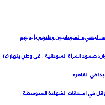
باء… ليضيء السودانيون وطنهم بأيديهم
 صمود المرأة السودانية… في وطنٍ ينهار (2)
دًا في القاهرة
وائل في امتحانات الشهادة المتوسطة…