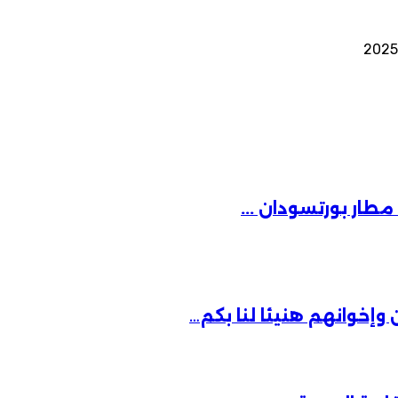
مطار بورتسودان ...
 وإخوانهم هنيئا لنا بكم…