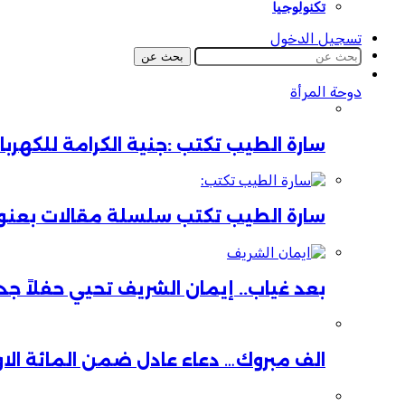
تكنولوجيا
تسجيل الدخول
بحث عن
دوحة المرأة
سارة الطيب تكتب :جنية الكرامة للكهر
سارة الطيب تكتب سلسلة مقالات بعنوان:
بعد غياب.. إيمان الشريف تحيي حفلاً جدي
الف مبروك… دعاء عادل ضمن المائة الا