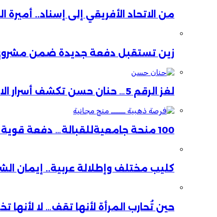
من الاتحاد الأفريقي إلى إسناد.. أميرة 
زين تستقبل دفعة جديدة ضمن مشروع ا
لغز الرقم 5… حنان حسن تكشف أسرار الاستقالة
100 منحة جامعيةللقبالة… دفعة قوية لصحة الأم والطفل
كليب مختلف وإطلالة عربية.. إيمان ال
حين تُحارب المرأة لأنها تقف… لا لأنها ت