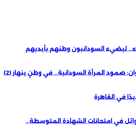
باء… ليضيء السودانيون وطنهم بأيديهم
 صمود المرأة السودانية… في وطنٍ ينهار (2)
دًا في القاهرة
وائل في امتحانات الشهادة المتوسطة…