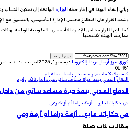
ويأتي إنشاء الهيئة في إطار خطة
الوزارة
الهادفة إلى تمكين الشباب وت
وشدد القرار على اضطلاع مجلس الإدارة التأسيسي، بالتنسيق مع الإدار
كما ألزم القرار مجلس الإدارة التأسيسي والمفوضية الوطنية لهيئات
ممارسة الهيئة لأنشطتها.
نسخ الرابط
فوري نيوز
أرسل بريدا إلكترونيا
ديسمبر 1, 2025
آخر تحديث: ديسمبر 1, 2025
0
151
فيسبوك
‫X
ماسنجر
ماسنجر
واتساب
تيلقرام
الدفاع المدني ينقذ حياة مساعد سائق من داخل تانكر وقود
الدفاع المدني ينقذ حياة مساعد سائق من داخل ت
في حكاياتنا مايو.... أزمة دراما أم أزمة وعي
في حكاياتنا مايو.... أزمة دراما أم أزمة وعي
مقالات ذات صلة