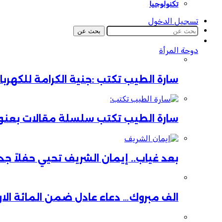
تكنولوجيا
تسجيل الدخول
بحث عن
دوحة المرأة
سارة الطيب تكتب :جنية الكرامة للكهر
سارة الطيب تكتب سلسلة مقالات بعنوان:
بعد غياب.. إيمان الشريف تحيي حفلاً جدي
الف مبروك… دعاء عادل ضمن المائة الا