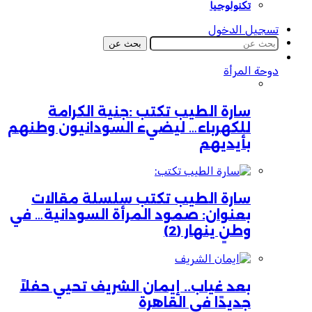
تكنولوجيا
تسجيل الدخول
بحث عن
دوحة المرأة
سارة الطيب تكتب :جنية الكرامة
للكهرباء… ليضيء السودانيون وطنهم
بأيديهم
سارة الطيب تكتب سلسلة مقالات
بعنوان: صمود المرأة السودانية… في
وطنٍ ينهار (2)
بعد غياب.. إيمان الشريف تحيي حفلاً
جديدًا في القاهرة