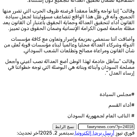
الشفافية لضمان تحقيق العدالة للجميع دون إستثناء.
وقالت” إننا نواجه واقعاً معقداً فرضته ظروف الحرب التي تضرر منها
الجميع، وأنه في ظل هذا الواقع تتضاعف مسؤوليتنا لجعل سيادة
القانون أداء لتحقيق العدالة وحماية الحقوق باعتبار أن القانون يعد
مظلة جامعة لصون الكرامة الإنسانية وضمان الحقوق دون تمييز.
وأضافت أننا سنمضي بعزيمة وإصرار وتعاون مع كافة مؤسسات
الدولة وشركاء العدالة محليا وعالمياً لبناء مؤسسات قوية تْعلى من
شأن القانون ومراعاة مصالح وتطلعات الشعب السوداني.
وقالت “سأظل خادمة لهذا الوطن أضع العدالة نصب أعيني وأجعل
مصلحة السودان وأبنائه وبناته هي البوصلة التي توجه خطواتنا في
إرساء العدل “.
#مجلس السيادة
#أداء القسم
# النائب العام لجمهورية السودان
نسخ الرابط
فوري نيوز
أرسل بريدا إلكترونيا
سبتمبر 2, 2025
آخر تحديث: