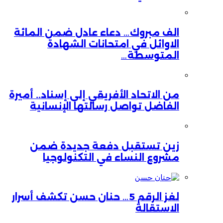
الف مبروك… دعاء عادل ضمن المائة
الاوائل في امتحانات الشهادة
المتوسطة…
من الاتحاد الأفريقي إلى إسناد.. أميرة
الفاضل تواصل رسالتها الإنسانية
زين تستقبل دفعة جديدة ضمن
مشروع النساء في التكنولوجيا
لغز الرقم 5… حنان حسن تكشف أسرار
الاستقالة