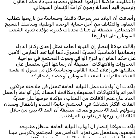
والتكليف، مؤكدة التزامها المطلق بحماية سيادة حكم القانون
وترسيخ قيم العدالة وصون كرامة الإنسان السوداني.
وأضافت أن البلاد تمر بمرحلة دقيقة وحساسة من تاريخها تتطلب
التعاون والتكاتف من أجل حماية الوحدة الوطنية، وتماسك النسيج
الاجتماعي، مضيفة أن هناك تحديات كبيرة، مؤكدة قدرة الشعب
السوداني على تجاوزها.
وقالت مولانا إنتصار إن النيابة العامة تمثل إحدى ركائز الدولة
وضمانتها الأساسية لحماية الحقوق، كما أنها تعد الحارس الأمين
على حكم القانون والدرع الواقي وصوت المجتمع في مواجهة
التجاوزات والانتهاكات ، مضيفة أن رسالتها التي ستعمل على
تحقيقها هي إعلاء كلمة القانون ومحاسبة كل من تسول له نفسه
العبث بمقدرات الشعب السوداني أو مصادرة حقوقه .
وأكدت أن أولويات عمل النيابة العامة تتمثل في ملاحقة مرتكبي
الجرائم والانتهاكات الجسيمة ومكافحة الفساد بكل أنواعه، والعمل
الجاد على عدم الافلات من العقاب ، مؤكدة حرصها على حماية
الفئات الأكثر هشاشة في المجتمع خاصة النساء والأطفال وضمان
وصولهم للعدالة بيسر وإنصاف، مضيفة أن العدالة تبنى من خلال
الثقة التي نزرعها في نفوس المواطنين.
وأكدت مولانا إنتصار أن أبواب النيابة العامة ستظل مفتوحة
للجميع، وسنعمل على تعزيز التواصل مع المجتمع وتكريس مبدأ