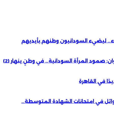
باء… ليضيء السودانيون وطنهم بأيديهم
 صمود المرأة السودانية… في وطنٍ ينهار (2)
دًا في القاهرة
وائل في امتحانات الشهادة المتوسطة…