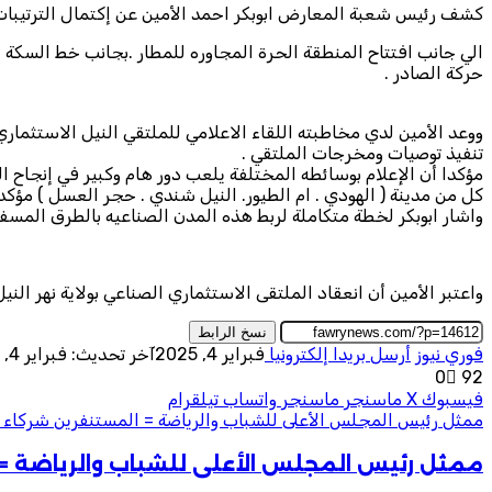
كشف رئيس شعبة المعارض ابوبكر احمد الأمين عن إكتمال الترتيبات ل
الي جانب افتتاح المنطقة الحرة المجاوره للمطار .بجانب خط السكة
حركة الصادر .
ووعد الأمين لدي مخاطبته اللقاء الاعلامي للملتقي النيل الاستثماري
تنفيذ توصيات ومخرجات الملتقي .
مؤكدا أن الإعلام بوسائطه المختلفة يلعب دور هام وكبير في إنجاح ا
كل من مدينة ( الهودي . ام الطيور. النيل شندي . حجر العسل ) مؤكداً أن منطقة ام الطيور الصن
واشار ابوبكر لخطة متكاملة لربط هذه المدن الصناعيه بالطرق المسفلت
واعتبر الأمين أن انعقاد الملتقى الاستثماري الصناعي بولاية نهر النيل
نسخ الرابط
فوري نيوز
أرسل بريدا إلكترونيا
فبراير 4, 2025
آخر تحديث: فبراير 4, 2025
0
92
فيسبوك
‫X
ماسنجر
ماسنجر
واتساب
تيلقرام
ممثل رئيس المجلس الأعلى للشباب والرياضة = المستنفرين شركاء ف
ممثل رئيس المجلس الأعلى للشباب والرياضة = 