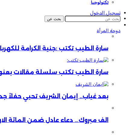
تكنولوجيا
تسجيل الدخول
بحث عن
دوحة المرأة
سارة الطيب تكتب :جنية الكرامة للكهر
سارة الطيب تكتب سلسلة مقالات بعنوان:
بعد غياب.. إيمان الشريف تحيي حفلاً جدي
الف مبروك… دعاء عادل ضمن المائة الا