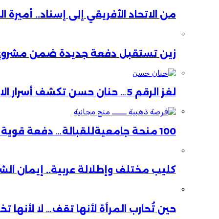
من الاتحاد الأفريقي إلى إسناد.. أميرة 
زين تستقبل دفعة جديدة ضمن مشروع ا
لغز الرقم 5… حنان حسن تكشف أسرار الاستقالة
100 منحة جامعيةللقبالة… دفعة قوية لصحة الأم والطفل
كليب مختلف وإطلالة عربية.. إيمان ال
حين تُحارب المرأة لأنها تقف… لا لأنها ت