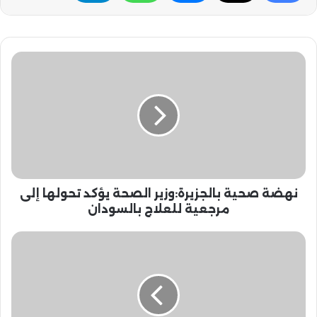
ن
ه
ض
ة
ص
ح
ي
ة
ب
نهضة صحية بالجزيرة:وزير الصحة يؤكد تحولها إلى
ا
ل
مرجعية للعلاج بالسودان
ج
ز
م
ي
ش
ر
ه
ة
د
:
أ
و
ش