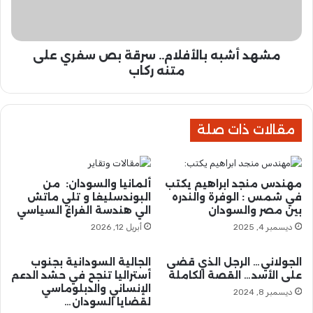
ز
ب
ي
ه
ر
ب
ا
مشهد أشبه بالأفلام.. سرقة بص سفري على
ا
ل
ل
متنه ركاب
ص
أ
ح
ف
ة
ل
ي
مقالات ذات صلة
ا
ؤ
م
ك
.
د
.
مهندس منجد ابراهيم يكتب
ألمانيا والسودان: من
ت
س
في شمس : الوفرة والندره
البوندسليغا و تلي ماتش
ح
ر
بين مصر والسودان
الي هندسة الفراغ السياسي
و
ق
ديسمبر 4, 2025
أبريل 12, 2026
ل
ة
ه
ب
ا
ص
الجولاني… الرجل الذي قضى
الجالية السودانية بجنوب
إ
على الأسد… القصة الكاملة
أستراليا تنجح في حشد الدعم
س
الإنساني والدبلوماسي
ل
ف
ديسمبر 8, 2024
لقضايا السودان…
ى
ر