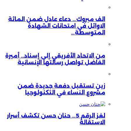
الف مبروك… دعاء عادل ضمن المائة
الاوائل في امتحانات الشهادة
المتوسطة…
من الاتحاد الأفريقي إلى إسناد.. أميرة
الفاضل تواصل رسالتها الإنسانية
زين تستقبل دفعة جديدة ضمن
مشروع النساء في التكنولوجيا
لغز الرقم 5… حنان حسن تكشف أسرار
الاستقالة