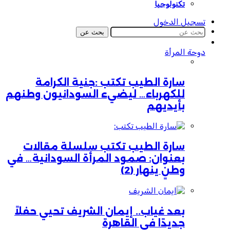
تكنولوجيا
تسجيل الدخول
بحث عن
دوحة المرأة
سارة الطيب تكتب :جنية الكرامة
للكهرباء… ليضيء السودانيون وطنهم
بأيديهم
سارة الطيب تكتب سلسلة مقالات
بعنوان: صمود المرأة السودانية… في
وطنٍ ينهار (2)
بعد غياب.. إيمان الشريف تحيي حفلاً
جديدًا في القاهرة