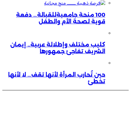
100 منحة جامعيةللقبالة… دفعة
قوية لصحة الأم والطفل
كليب مختلف وإطلالة عربية.. إيمان
الشريف تفاجئ جمهورها
حين تُحارب المرأة لأنها تقف… لا لأنها
تخطئ