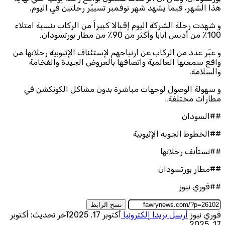
هذا الشهر، فيما يشهد شهر نوفمبر تسييّر رحلتين في اليوم.
و شهدت رحلة الشركة اليوم إقبالا كبيراً من الركاب بنسبة امتلاء
100٪ من أديس ابابا وأكثر من 90٪ من مطار بورتسودان.
و عبّر عدد من الركاب عن ارتياحهم لإستئناف الإثيوبية رحلاتها من
واقع سمعتها العالمية واتصافها بالعروض الجيدة والفخامة
والسلامة.
و سهولة الوصول لوجهات مباشرة بدون مشاكل الكونكشن في
مطارات مختلفة..
##السودان
##الخطوط الجويه الإثيوبية
##تستأنف رحلاتها
##مطار بورتسودان
##فوري نيوز
نسخ الرابط
فوري نيوز
أرسل بريدا إلكترونيا
أكتوبر 17, 2025
آخر تحديث: أكتوبر
17, 2025