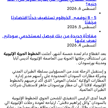
جنيه؟
أغسطس 6, 2026
5 – 8 نوفمبر.. الخرطوم تستضيف حدثًا اقتصاديًا
مرتقبًا
أغسطس 5, 2026
مفاجأة جديدة من بنك فيصل لمستخدمي سودانير..
تعرف عليها
أغسطس 4, 2026
بعد انقطاع دام لمدة خمسة أشهر، أعلنت
الخطوط الجوية الإثيوبية
عن استئناف رحلاتها الجوية بين العاصمة الإثيوبية أديس أبابا
ومدينة بورتسودان .
و إستقبل الرحلة عدد من المسؤولين بسلطة الطيران المدني
وشركة مطارات السودان المحدودة علي رأسهم مدير إدارة
المطارات الولائية “عثمان العوض” الذي أكد ترحيبهم بالخطوط
الإثيوبية، لافتاً الي ان مطار بورتسودان جاهز لاستقبال شركات
الطيران العالمية.
فيما أبدى الرئيس التنفيذي للشحن الجوي للخطوط الإثيوبية
بالسودان “وائل إبراهيم دقش”، ارتياحه لعودة رحلات الإثيوبية الي
بورتسودان، وقال ان الرحلات ستكون بواقع رحلة يوميا حتي نهاية