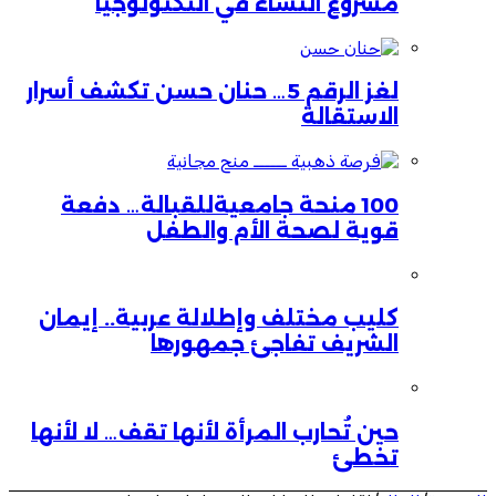
مشروع النساء في التكنولوجيا
لغز الرقم 5… حنان حسن تكشف أسرار
الاستقالة
100 منحة جامعيةللقبالة… دفعة
قوية لصحة الأم والطفل
كليب مختلف وإطلالة عربية.. إيمان
الشريف تفاجئ جمهورها
حين تُحارب المرأة لأنها تقف… لا لأنها
تخطئ