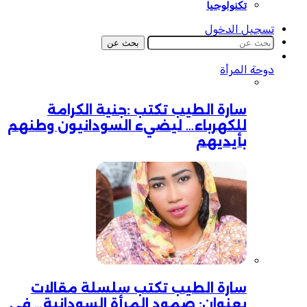
تكنولوجيا
تسجيل الدخول
بحث عن
دوحة المرأة
سارة الطيب تكتب :جنية الكرامة
للكهرباء… ليضيء السودانيون وطنهم
بأيديهم
سارة الطيب تكتب سلسلة مقالات
بعنوان: صمود المرأة السودانية… في