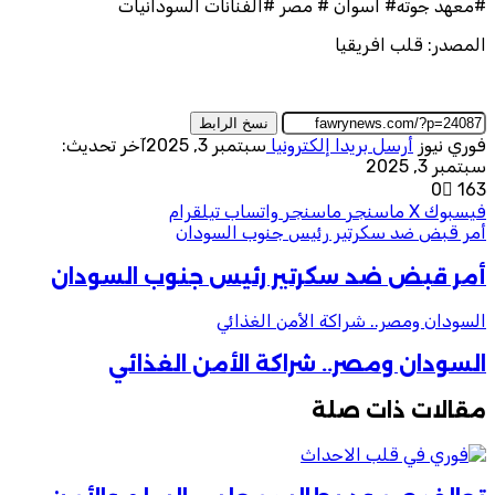
#معهد جوته# اسوان # مصر #الفنانات السودانيات
المصدر: قلب افريقيا
نسخ الرابط
فوري نيوز
أرسل بريدا إلكترونيا
سبتمبر 3, 2025
آخر تحديث:
سبتمبر 3, 2025
0
163
فيسبوك
‫X
ماسنجر
ماسنجر
واتساب
تيلقرام
أمر قبض ضد سكرتير رئيس جنوب السودان
أمر قبض ضد سكرتير رئيس جنوب السودان
السودان ومصر.. شراكة الأمن الغذائي
السودان ومصر.. شراكة الأمن الغذائي
مقالات ذات صلة