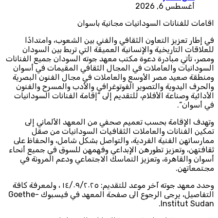
أغسطس 6, 2026
اقامات للفنانات السودانيات مجانية باسوان
في إطار تعزيز التعاون الثقافي والفني بين الشعوب، وامتدادًا
للعلاقات التاريخية والإنسانية العميقة التي تربط بين السودان
ومصر، تأتي مبادرة دعوة مكتب معهد جوته السودان جميع الفنانات
السودانيات والعاملات في المجال الثقافي المقيمات في أسوان
ومنطقة صعيد مصر الأوسع والعاملات في مجال الفنون البصرية
والحرف اليدوية والتصوير الفوتوغرافي والأدب والمسرح والفنون
الأدائية وصناعة الأفلام، للتقديم إلى “إقامة الفنانات السودانيات
في أسوان“.
وتهدف الإقامة بحسب تعميم صحفي من المعهد الألماني إلى
تمكين الفنانات والعاملات الثقافيات السودانيات من صقل
ممارساتهن الفنية الفردية، والتواصل بشكل شامل، والحفاظ على
ثقافتهن، وتعزيز تطورهن الإبداعي وفهمهن للسوق في جميع أنحاء
أسوان والقاهرة، وتعزيز التماسك الاجتماعي ودعم المرونة في
مجتمعاتهن.
وحدد معهد جوته آخر موعد للتقديم: ١٤/٠٩/٢٠٢٥ ، ولمعرفة كافة
التفاصيل، يرجى الرجوع الى صفحة المعهد في فيسبوك Goethe-
Institut Sudan.