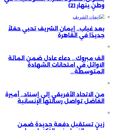
وطنٍ ينهار (2)
بعد غياب.. إيمان الشريف تحيي حفلاً
جديدًا في القاهرة
الف مبروك… دعاء عادل ضمن المائة
الاوائل في امتحانات الشهادة
المتوسطة…
من الاتحاد الأفريقي إلى إسناد.. أميرة
الفاضل تواصل رسالتها الإنسانية
زين تستقبل دفعة جديدة ضمن