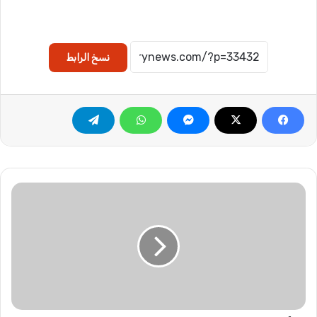
نسخ الرابط
ت
أ
ج
ي
ل
ا
ل
د
ر