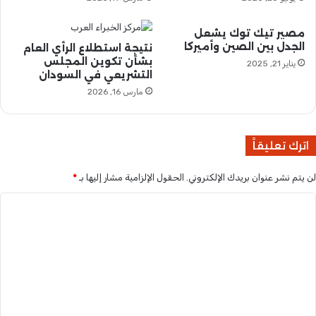
ل
ا
ى
س
ه
ت
مصير تيك توك يشعل
الجدل بين الصين وأميركا
ذ
ر
نتيجة استطلاع الرأي العام
بشأن تكوين المجلس
ا
ا
يناير 21, 2025
التشريعي في السودان
ا
ت
ل
ي
مارس 16, 2026
ت
ج
ا
ي
ر
ة
اترك تعليقاً
ي
ب
خ
ك
لن يتم نشر عنوان بريدك الإلكتروني.
الحقول الإلزامية مشار إليها بـ
*
ن
ا
ا
ن
ل
ة
ت
ع
ل
ي