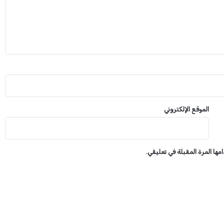
ث
ة
ت
ر
س
ي
ن
ب
ج
ب
الموقع الإلكتروني
ل
م
ر
ة
ها المرة المقبلة في تعليقي.