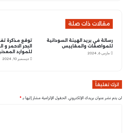
ل
ح
ل
و
مقالات ذات صلة
ص
ن
ا
رسالة في بريد الهيئة السودانية
توقع مذكرة تفا
ع
للمواصفات والمقاييس
البحر الاحمر و ا
ة
للموارد المعدني
مارس 6, 2024
إ
ديسمبر 10, 2024
ع
ل
ا
م
اترك تعليقاً
ي
ة
لن يتم نشر عنوان بريدك الإلكتروني.
الحقول الإلزامية مشار إليها بـ
*
.
.
ا
.
ل
ت