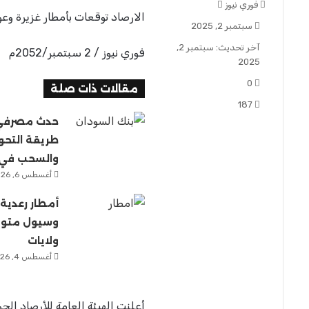
فوري نيوز
أ
الارصاد توقعات بأمطار غزيرة وعواصف رعدية
ر
سبتمبر 2, 2025
س
آخر تحديث: سبتمبر 2,
ل
فوري نيوز / 2 سبتمبر/2052م
2025
ب
ر
0
مقالات ذات صلة
ي
187
د
ا
حدث مصرفي ج
إ
طريقة التحو
ل
والسحب في 
ك
أغسطس 6, 2026
ت
ر
أمطار رعدية 
و
ن
ي
ولايات
ا
أغسطس 4, 2026
أعلنت الهيئة العامة للأرصاد ا