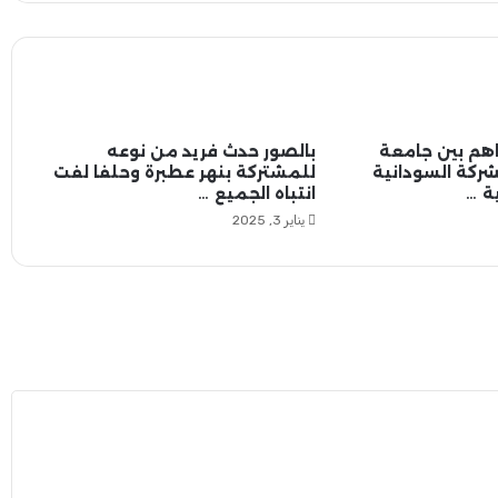
ر
ب
ن
ه
ر
ا
ل
هم بين جامعة
بالصور حدث فريد من نوعه
ن
لشركة السودانية
للمشتركة بنهر عطبرة وحلفا لفت
ي
ة …
انتباه الجميع …
ل
يناير 3, 2025
ت
ن
ع
ي
ض
ح
ا
ي
ا
ك
ا
ر