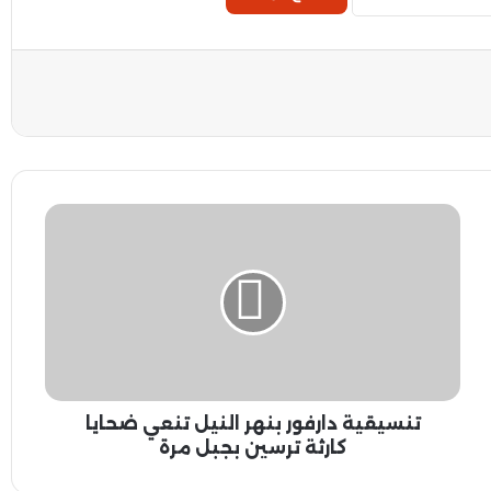
ت
ن
س
ي
ق
ي
ة
د
ا
تنسيقية دارفور بنهر النيل تنعي ضحايا
ر
ف
كارثة ترسين بجبل مرة
و