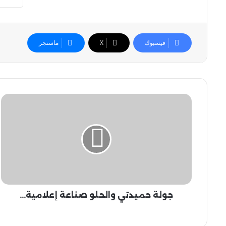
فيسبوك
‫X
ماسنجر
ج
و
ل
ة
ح
م
ي
د
ت
جولة حميدتي والحلو صناعة إعلامية...
ي
و
ا