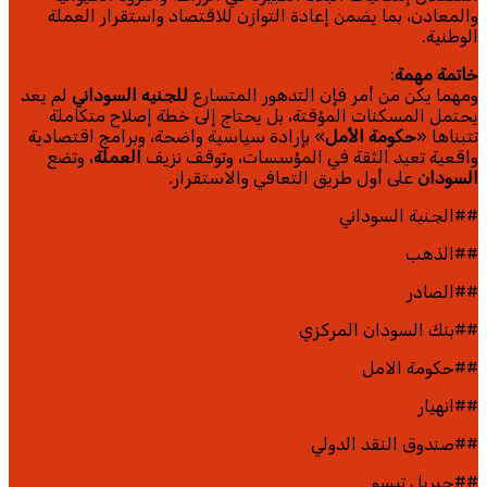
والمعادن، بما يضمن إعادة التوازن للاقتصاد واستقرار العملة
الوطنية.
خاتمة مهمة
:
ومهما يكن من أمر فإن التدهور المتسارع
للجنيه السوداني
لم يعد
يحتمل المسكنات المؤقتة، بل يحتاج إلى خطة إصلاح متكاملة
تتبناها «
حكومة الأمل
» بإرادة سياسية واضحة، وبرامج اقتصادية
واقعية تعيد الثقة في المؤسسات، وتوقف نزيف
العملة
، وتضع
السودان
على أول طريق التعافي والاستقرار.
##الجنية السوداني
##الذهب
##الصادر
##بنك السودان المركزي
##حكومة الامل
##انهيار
##صندوق النقد الدولي
##جبريل تيسو