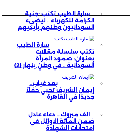
سارة الطيب تكتب :جنية
الكرامة للكهرباء… ليضيء
السودانيون وطنهم بأيديهم
سارة الطيب
تكتب سلسلة مقالات
بعنوان: صمود المرأة
السودانية… في وطنٍ ينهار (2)
بعد غياب..
إيمان الشريف تحيي حفلاً
جديدًا في القاهرة
الف مبروك… دعاء عادل
ضمن المائة الاوائل في
امتحانات الشهادة