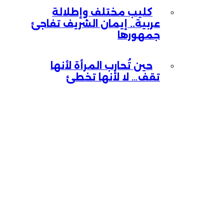
كليب مختلف وإطلالة
عربية.. إيمان الشريف تفاجئ
جمهورها
حين تُحارب المرأة لأنها
تقف… لا لأنها تخطئ