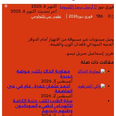
أكتوبر 6, 2025
©
فوري نيوز
أرسل بريدا إلكترونيا
آخر تحديث: أكتوبر 6, 2025
186
0
فوري نيوز2026 |
تطوير : مي تكنولوجي
وصل مستويات غير مسبوقة من الانهيار أمام الدولار
الجنيه السوداني فقدان الوزن والقيمة..
تقرير: إسماعيل جبريل تيسو..
مقالات ذات صلة
معاوية الجاك يكتب: موضة
جديدة
أغسطس 3, 2026
أحمد عثمان حمزة.. عام في عين
العاصفة
أغسطس 2, 2026
سارة الطيب تكتب :جنية الكرامة
للكهرباء… ليضيء السودانيون
وطنهم بأيديهم
أغسطس 2, 2026