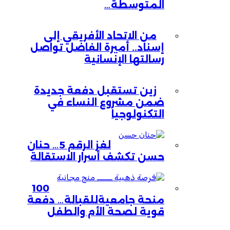
المتوسطة…
من الاتحاد الأفريقي إلى
إسناد.. أميرة الفاضل تواصل
رسالتها الإنسانية
زين تستقبل دفعة جديدة
ضمن مشروع النساء في
التكنولوجيا
لغز الرقم 5… حنان
حسن تكشف أسرار الاستقالة
100
منحة جامعيةللقبالة… دفعة
قوية لصحة الأم والطفل