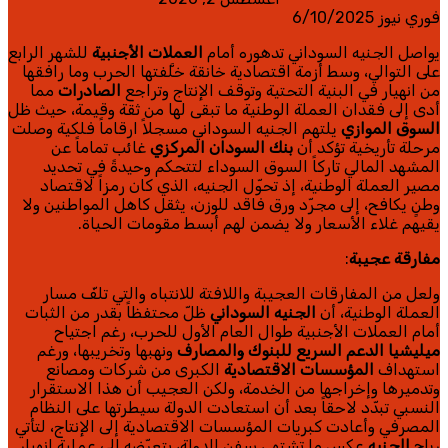
فوري نيوز 6/10/2025
يواصل الجنيه السوداني تدهوره أمام
العملات الأجنبية
للشهر الرابع
على التوالي، وسط أزمة اقتصادية خانقة خلَّفتها الحرب وما رافقها
من انهيار في البنية التحتية وتوقف الإنتاج وتراجع
الصادرات
مما
أدى إلى فقدان العملة الوطنية ما تبقى لها من ثقة وقيمة، حيث ظل
السوق الموازي
يلتهم الجنيه السوداني مسجلاً ارقاماً فلكية وصلت
مرحلة تأريخية تؤكد أن
بنك السودان المركزي
غائب تماماً عن
المشهد المالي تاركاً السوق السوداء لتتحكم وحيدةً في تحديد
مصير العملة الوطنية، إذ تحوّل الجنيه، الذي كان رمزاً لاقتصاد
وطنٍ يكافح، إلى مجرّد ورق فاقد للوزن، يثقل كاهل المواطنين ولا
يقيهم غلاء الأسعار ولا يضمن لهم أبسط مقومات الحياة.
مفارقة عجيبة
:
ولعل من المفارقات العجيبة واللافتة للانتباه والتي تلفّ مسار
العملة الوطنية، أن
الجنيه السوداني
ظلّ محتفظاً بقدر من الثبات
أمام العملات الأجنبية طوال العام الأول للحرب، رغم اجتياح
ميليشيا الدعم السريع
للبنوك والمصارف
ونهبها وتخريبها، ورغم
استهداف
المؤسسات الاقتصادية
الكبرى من شركات ومصانع
وتدميرها وإخراجها من الخدمة، ولكن العجيب أن هذا الاستقرار
النسبي تبدّد لاحقاً بعد أن استعادت الدولة سيطرتها على النظام
المصرفي وأعادت كبريات المؤسسات الاقتصادية إلى الإنتاج، لتأتي
رياح
الجنيه
عكس ما تشتهي سفن الدولة، بتعرّضه إلى عملية انهيار