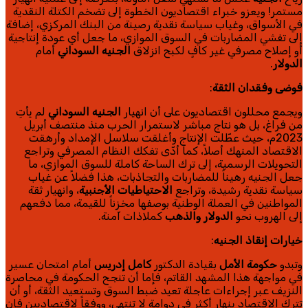
مستمر! ويعزو خبراء اقتصاديون الخطوة إلى تضخم الكتلة النقدية
في الأسواق، وغياب سياسة نقدية رصينة من البنك المركزي، إضافة
إلى تفشي المضاربات في السوق الموازي، ما جعل أي عودة إنتاجية
أو إصلاح مصرفي غير كافٍ لكبح انزلاق
الجنيه السوداني
أمام
الدولار
.
فوضى وفقدان الثقة
:
ويجمع محللون اقتصاديون على أن انهيار
الجنيه السوداني
لم يأتِ
من فراغ، بل هو نتاج مباشر لاستمرار الحرب منذ منتصف أبريل
2023م، حيث عطّلت الإنتاج وأغلقت سلاسل الإمداد وأرهقت
الاقتصاد المنهك أصلاً، كما أدّى تفكك النظام المصرفي وتراجع
التحويلات الرسمية، إلى ترك الساحة كاملة للسوق الموازي، ما
جعل الجنيه رهيناً للمضاربات والتجاذبات، هذا فضلاً عن غياب
سياسة نقدية رشيدة، وتراجع
الاحتياطيات الأجنبية
، وانهيار ثقة
المواطنين في العملة الوطنية بوصفها مخزناً للقيمة، مما دفعهم
إلى الهروب نحو
الدولار
والذهب
كملاذات آمنة.
خيارات إنقاذ الجنيه
:
وتبدو
حكومة الأمل
بقيادة الدكتور
كامل إدريس
أمام امتحان عسير
في مواجهة هذا المشهد القاتم، فإما أن تنجح الحكومة في محاصرة
النزيف عبر إجراءات عاجلة تعيد ضبط السوق وتستعيد الثقة، أو أن
تترك الاقتصاد ينهار أكثر في دوامة لا تنتهي، ووفقاً لاقتصاديين فإن