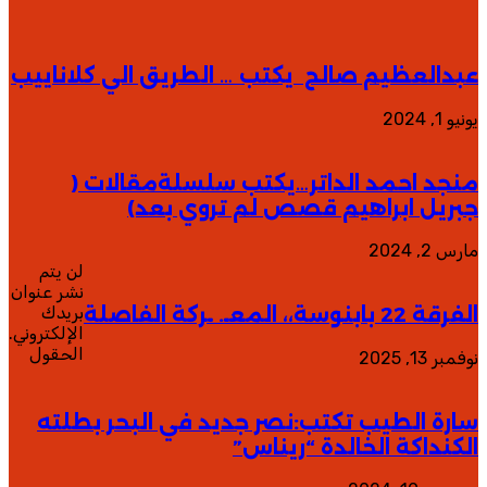
عبدالعظيم صالح يكتب … الطريق الي كلاناييب
يونيو 1, 2024
منجد احمد الداتر…يكتب سلسلةمقالات (
جبريل ابراهيم قصص لم تروي بعد)
مارس 2, 2024
لن يتم
نشر عنوان
الفرقة 22 بابنوسة،، المعـ. ـركة الفاصلة
بريدك
الإلكتروني.
الحقول
نوفمبر 13, 2025
سارة الطيب تكتب:نصر جديد في البحر بطلته
الكنداكة الخالدة “ريناس”