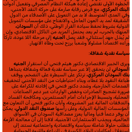
الخطوة الأولى تقتضي إعادة هيكلة النظام المصرفي وتفعيل أدوات
البنك المركزي
، مع فرض رقابة صارمة على حركة النقد الأجنبي،
وفي المدى المتوسط، لا بد من التعويل على الأصدقاء من الدول
الشقيقة لمد يد العون العاجل، والانفتاح على مؤسسات التمويل
الدولية بشروط تحفظ سيادة القرار الوطني، ذلك أن
السودان
،
المنهك بالحرب، لم يعد يحتمل المزيد من التآكل الاقتصادي، وإن
لم يُبذل جهد استثنائي، فقد يصل
الجنيه
إلى مرحلة اللا عودة، تاركاً
وراءه اقتصاداً مشلولاً وشعباً يرزح تحت وطأة الانهيار.
سياسة نقدية شفافة
:
ويرى الخبير الاقتصادي دكتور هيثم فتحي أن استقرار
الجنيه
السوداني
لن يتحقق إلا عبر سياسة نقدية فعالة وشفافة يتبناها
بنك السودان المركزي
، ترتكز على السيطرة على التضخم، ووقف
طباعة النقود بلا غطاء، وبناء احتياطيات من النقد الأجنبي لتخفيف
الصدمات الخارجية، وشدد دكتور فتحي في إفادته للكرامة على
ضرورة تشجيع الصادرات وخفض الواردات عبر دعم الصناعات
المحلية، وتبسيط الإجراءات أمام المستثمرين، ومكافحة الفساد
والتدفقات المالية غير المشروعة، وأبان دكتور فتحي أن التعاون مع
المؤسسات المالية الدولية، وعلى رأسها
صندوق النقد الدولي
، يمكن
أن يوفر دعماً فنياً ومالياً يعزز مصداقية السودان في الأسواق
العالمية، ويجذب الاستثمارات الأجنبية، لافتاً إلى أن معالجة الأزمة
تتطلب حلولاً شاملة سياسية واقتصادية واجتماعية تستند إلى
استغلال إمكانيات البلاد الكبيرة في الزراعة والثروة الحيوانية