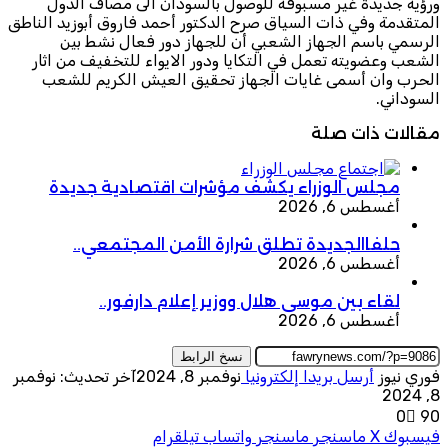
ورؤية جديدة غير مسبوقة للوصول بالسودان الى مصاف الدول
المتقدمة وفي ذات السياق صرح الدكتور أحمد فاروق أبوزيد الناطق
الرسمي باسم الجهاز الشعبي أن للجهاز دور فعال نشط بين
الشعب وعضويته تعمل في التكايا ودور الايواء للتخفيف من اثار
الحرب وان أسمى غايات الجهاز تحقيق العيش الكريم للشعب
السوداني.
مقالات ذات صلة
مجلس الوزراء يكشف مؤشرات اقتصادية جديدة
أغسطس 6, 2026
حلفاالجديدة تطلق شرارة الأمن المجتمعي..
أغسطس 6, 2026
لقاء بين موسى هلال ووزير إعلام دارفور..
أغسطس 6, 2026
نسخ الرابط
فوري نيوز
أرسل بريدا إلكترونيا
نوفمبر 8, 2024
آخر تحديث: نوفمبر
8, 2024
0
90
فيسبوك
‫X
ماسنجر
ماسنجر
واتساب
تيلقرام