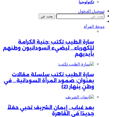
تكنولوجيا
تسجيل الدخول
بحث عن
دوحة المرأة
سارة الطيب تكتب :جنية الكرامة
للكهرباء… ليضيء السودانيون وطنهم
بأيديهم
سارة الطيب تكتب سلسلة مقالات
بعنوان: صمود المرأة السودانية… في
وطنٍ ينهار (2)
بعد غياب.. إيمان الشريف تحيي حفلاً
جديدًا في القاهرة