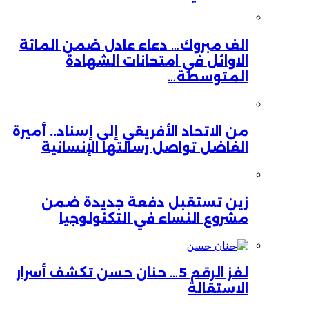
الف مبروك… دعاء عادل ضمن المائة
الاوائل في امتحانات الشهادة
المتوسطة…
من الاتحاد الأفريقي إلى إسناد.. أميرة
الفاضل تواصل رسالتها الإنسانية
زين تستقبل دفعة جديدة ضمن
مشروع النساء في التكنولوجيا
لغز الرقم 5… حنان حسن تكشف أسرار
الاستقالة