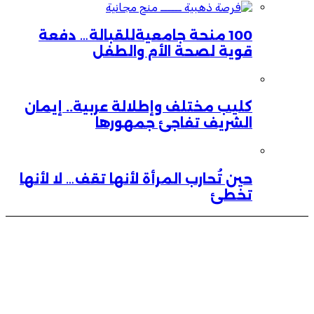
100 منحة جامعيةللقبالة… دفعة
قوية لصحة الأم والطفل
كليب مختلف وإطلالة عربية.. إيمان
الشريف تفاجئ جمهورها
حين تُحارب المرأة لأنها تقف… لا لأنها
تخطئ