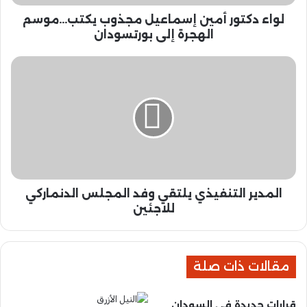
ر
لواء دكتور أمين إسماعيل مجذوب يكتب...موسم
أ
م
الهجرة إلى بورتسودان
ي
ن
ا
إ
ل
س
م
م
د
ا
ي
ع
ر
ي
ا
ل
ل
م
ت
ج
المدير التنفيذي يلتقي وفد المجلس الدنماركي
ن
ذ
ف
للاجئين
و
ي
ب
ذ
ي
ي
ك
مقالات ذات صلة
ي
ت
ل
ب
ت
قرارات جديدة في السودان
.