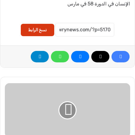
الإنسان في الدورة 58 في مارس
نسخ الرابط
ل
و
ا
ء
د
ك
ت
و