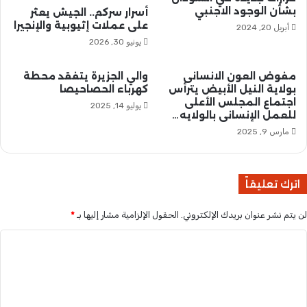
ق
بشأن الوجود الاجنبي
أسرار سركم.. الجيش يعثر
.
ي
على عملات إثيوبية والإنجيرا
أبريل 20, 2024
.
و
يونيو 30, 2026
م
ف
و
د
س
ا
مفوض العون الانسانى
والي الجزيرة يتفقد محطة
م
ل
بولاية النيل الأبيض يترأس
كهرباء الحصاحيصا
ا
اجتماع المجلس الأعلى
م
يوليو 14, 2025
للعمل الإنسانى بالولايه…
ل
ج
ه
ل
مارس 9, 2025
ج
س
ر
ا
ة
ل
اترك تعليقاً
إ
د
ل
ن
لن يتم نشر عنوان بريدك الإلكتروني.
الحقول الإلزامية مشار إليها بـ
*
ى
م
ب
ا
ا
و
ر
ر
ل
ك
ت
ي
ت
س
ل
ع
و
ل