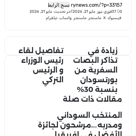
نسخ الرابط
0
37
فوري نيوز
أ
مايو 21, 2026
آخر تحديث: مايو 21, 2026
فيسبوك
‫X
ر
ماسنجر
ماسنجر
واتساب
تيلقرام
س
ل
ب
ر
زيادة في
تفاصيل لقاء
ز
ت
ي
ي
ف
د
تذاكر البصات
رئيس الوزراء
ا
ا
ا
د
السفرية من
ص
و الرئيس
إ
ة
ي
ل
بورتسودان
التركي
ف
ل
ك
ي
ل
بنسبة 30%
ت
ت
ق
ر
مقالات ذات صلة
ذ
ا
و
ا
ء
ن
ك
ر
ي
المنتخب السوداني
ر
ئ
ا
ومدربه….مرشحون لجائزة
ا
ي
ل
س
الأفضل في إفريقيا