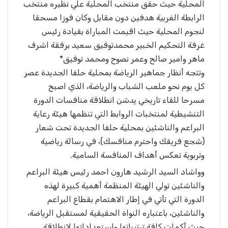
المحلية حيث حقق منتخب المحلية علي نظيره منتخب
الرابطة الغربية هدفين دون مقابل وكان فوزا مسحقا
لنجوم المحلية حيث اقيمت المباراة بقيادة رئيس
غرفة التحكيم الخبير محمدتوفيق سعيد برفقة اشرف
ماهر وامير صالح وعمر نصوح ومحمد توفيق*
وتتجه أنظار جماهير الرياضة بمحلية حلفا الجديدة عصر
كل يوم نحو ملعب الشباب والرياضة، الذي اصبح
مسرحا للقاء تاريخي يدشن انطلاقة منافسات الدورة
التنشيطية لمنتخبات الروابط التي تنظمها هيئة رعاية
البراعم والناشئين بمحلية حلفا الجديدة تحت شعار
(شجع فريقك واحترم منافسك)، في رسالة رياضية
وتربوية تعكس أهداف المنافسة السامية.
وواشاد السيد الرشيد هارون احمد رئيس هيئة البراعم
والناشئين تولي الهيئة المنظمة أهمية كبيرة لهذه
الدورة التي تأتي في إطار الاهتمام بقطاع البراعم
والناشئين، باعتباره النواة الحقيقية لمستقبل الرياضة،
حيث أكملت كافة ترتيباتها واستعداداتها لانطلاقة