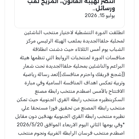
انتصر لهيبة القانون،، المريخ لقب
ورسائل..
يوليو 15, 2026
انطلقت الدورة التنشطية لاختيار منتخب الناشئين
لمحلية حلفاالجديدة بملعب الهيئة الرئيسي مركز
الشباب يوم أمس الثلاثاء حيث دشنت انطلاقة
منافسات الدورة لمنتخبات الروابط التي تنظمها هيئة
البراعم والناشئين بمحلية حلفاالجديدة تحت شعار
((شجع فريقك واحترم منافسك))تعد رسالة رياضية
وتربية تعكس اهداف المنافسة السامية وفي مبارة
الافتتاح بالأمس اصطدم منتخب رابطة مصنع
السكربنظيره منتخب رابطة القري الجنوبية حيث تمكن
منتخب رابطة المصنع من تحقيق فوزا مستحقا علي
نظيره منتخب رابطة القري الجنوبية بهدفين دون مقابل
*وفي يومها الثاني اليوم الاربعاء الموافق 2026/5/20
اصطدم منتخب فرسان الرابطة الغربية ونجوم منتخب