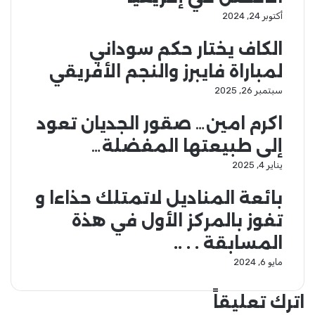
ب
ا
أكتوبر 24, 2024
ص
ل
ا
و
الكاف يختار حكم سوداني
ت
ز
ا
ر
لمباراة فايبرز والنجم الأفريقي
ل
ا
سبتمبر 26, 2025
س
ء
ف
و
اكرم امين… صقور الجديان تعود
ر
ا
ي
ل
إلى طبيعتها المفضلة…
ة
ر
يناير 4, 2025
م
ئ
ن
ي
بائعة المناديل لاتمتلك حذاءا و
ب
س
و
ا
تفوز بالمركز الأول في هذة
ر
ل
المسابقة . . ..
ت
ت
س
ر
مايو 6, 2024
و
ك
د
ي
اترك تعليقاً
ا