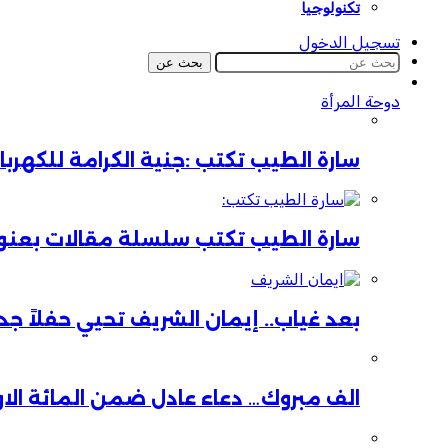
تكنولوجيا
تسجيل الدخول
بحث عن
دوحة المرأة
سارة الطيب تكتب :جنية الكرامة للكهر
سارة الطيب تكتب سلسلة مقالات بعنوان:
بعد غياب.. إيمان الشريف تحيي حفلاً جدي
الف مبروك… دعاء عادل ضمن المائة الا