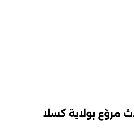
 مروّع بولاية كسلا