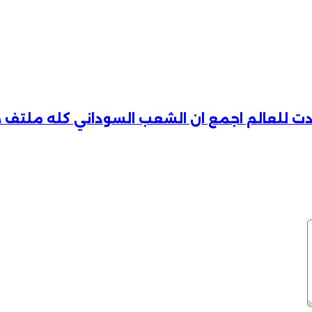
اكدت للعالم اجمع ان الشعب السوداني كله ملتف