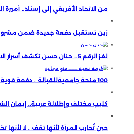
من الاتحاد الأفريقي إلى إسناد.. أميرة 
زين تستقبل دفعة جديدة ضمن مشروع ا
لغز الرقم 5… حنان حسن تكشف أسرار الاستقالة
100 منحة جامعيةللقبالة… دفعة قوية لصحة الأم والطفل
كليب مختلف وإطلالة عربية.. إيمان ال
حين تُحارب المرأة لأنها تقف… لا لأنها ت