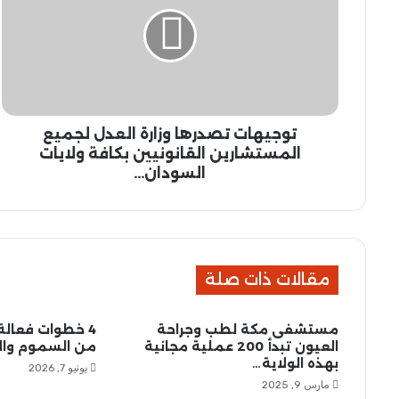
ج
ي
ه
ا
ت
ت
ص
توجيهات تصدرها وزارة العدل لجميع
د
ر
المستشارين القانونيين بكافة ولايات
ه
السودان...
ا
و
ز
ا
ر
مقالات ذات صلة
ة
ا
ل
مستشفى مكة لطب وجراحة
4 خطوات فعالة
ع
العيون تبدأ 200 عملية مجانية
من السموم والأ
د
بهذه الولاية…
يونيو 7, 2026
ل
مارس 9, 2025
ل