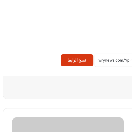
نسخ الرابط
ت
م