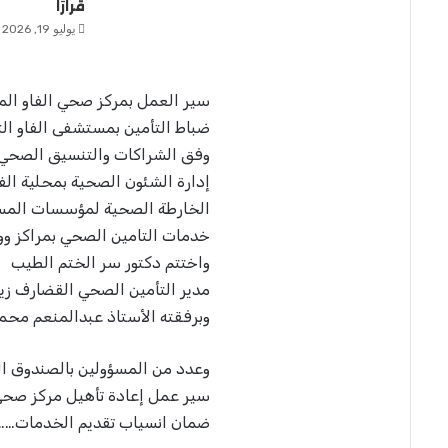
قرارًا
يوليو 19, 2026
سير العمل بمركز صحي الفاو المد
ضباط التأمين بمستشفى الفاو ال
وفق الشراكات والتنسيق الصحي ب
إدارة الشئون الصحية بمحلية الف
الخارطة الصحية لمؤسسات المستو
خدمات التامين الصحي بمراكز وو
واختتم دكتور سر الختم الطيب
مدير التأمين الصحي القضارف زيار
وبرفقته الأستاذ عبدالمنعم محمد
وعدد من المسؤولين بالصندوق ا
سير عمل إعادة تأهيل مركز صحي ا
ضمان انسياب تقديم الخدمات……