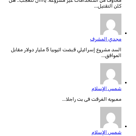
مخاوف من استخدامات غير مشروعة: ياااال للعجب.. هل
كلن التقتيل...
مجدي المشرف
السد مشروع إسرائيلي قبضت اثيوبيا 5 مليار دولار مقابل
الموافق...
شمس الإسلام
معبوبه الغرقت فى بت راجلا...
شمس الإسلام