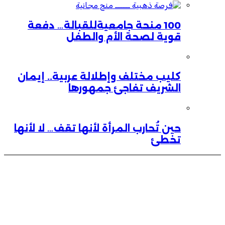
100 منحة جامعيةللقبالة… دفعة
قوية لصحة الأم والطفل
كليب مختلف وإطلالة عربية.. إيمان
الشريف تفاجئ جمهورها
حين تُحارب المرأة لأنها تقف… لا لأنها
تخطئ