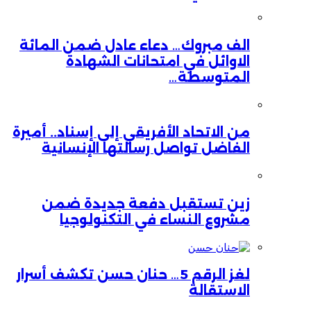
الف مبروك… دعاء عادل ضمن المائة
الاوائل في امتحانات الشهادة
المتوسطة…
من الاتحاد الأفريقي إلى إسناد.. أميرة
الفاضل تواصل رسالتها الإنسانية
زين تستقبل دفعة جديدة ضمن
مشروع النساء في التكنولوجيا
لغز الرقم 5… حنان حسن تكشف أسرار
الاستقالة