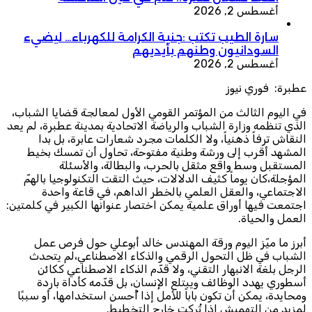
أغسطس 2, 2026
سارة الطيب تكتب :جنية الكرامة للكهرباء… ليضيء
السودانيون وطنهم بأيديهم
أغسطس 2, 2026
عطبرة: فوري نيوز
في اليوم الثالث من المؤتمر القومي الأول لمعالجة قضايا الشباب،
الذي تنظمه وزارة الشباب والرياضة الاتحادية بمدينة عطبرة، لم يعد
النقاش ترفاً ذهنياً، ولا الكلمات مجرد شعارات عابرة، بل بدا
المشهد أقرب إلى ورشة وطنية مفتوحة، تحاول أن تمسك بخيط
المستقبل وسط واقع مثقل بالحرب، والبطالة، والأسئلة
المؤجلة،كان يوماً كثيف الدلالات، حيث التقت التكنولوجيا بالهمّ
الاجتماعي، والعقل العلمي بالخطر الداهم، في قاعة واحدة
اجتمعت فيها أوراق علمية يمكن اختصار عنوانها الكبير في كلمتين:
العمل والحياة.
أبرز ما ميّز اليوم ورقة المهندس خالد أبوعلي حول فرص عمل
الشباب في ظل التحول الرقمي والذكاء الاصطناعي،لم يتحدث
الرجل بلغة الانبهار التقني، ولا قدّم الذكاء الاصطناعي ككائن
أسطوري يهدد الوظائف ويبتلع الإنسان، بل قدّمه كأداة باردة
ومحايدة، يمكن أن تكون باباً للأمل إذا أُحسن استخدامها، أو سببًا
لمزيد من التهميش إذا تُركت خارج التخطيط.