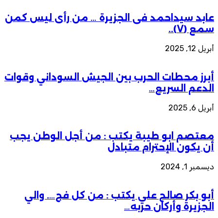
عابد سيداحمد فى الجزيرة … من رأى ليس كمن
سمع (٧)..
أبريل 12, 2025
أبرز محطات الحرب بين الجيش السوداني وقوات
الدعم السريع…
أبريل 6, 2025
معتصم ابو طيبة يكتب : من أجل الوطن يجب
أن يكون الإحترام متبادل
ديسمبر 1, 2024
أبو بكر صالح علي يكتب : من كل فج…. والي
الجزيرة وأركان حربه…