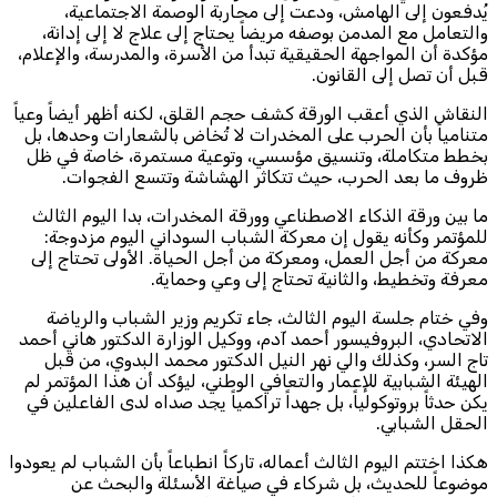
يُدفعون إلى الهامش، ودعت إلى محاربة الوصمة الاجتماعية،
والتعامل مع المدمن بوصفه مريضاً يحتاج إلى علاج لا إلى إدانة،
مؤكدة أن المواجهة الحقيقية تبدأ من الأسرة، والمدرسة، والإعلام،
قبل أن تصل إلى القانون.
النقاش الذي أعقب الورقة كشف حجم القلق، لكنه أظهر أيضاً وعياً
متنامياً بأن الحرب على المخدرات لا تُخاض بالشعارات وحدها، بل
بخطط متكاملة، وتنسيق مؤسسي، وتوعية مستمرة، خاصة في ظل
ظروف ما بعد الحرب، حيث تتكاثر الهشاشة وتتسع الفجوات.
ما بين ورقة الذكاء الاصطناعي وورقة المخدرات، بدا اليوم الثالث
للمؤتمر وكأنه يقول إن معركة الشباب السوداني اليوم مزدوجة:
معركة من أجل العمل، ومعركة من أجل الحياة. الأولى تحتاج إلى
معرفة وتخطيط، والثانية تحتاج إلى وعي وحماية.
وفي ختام جلسة اليوم الثالث، جاء تكريم وزير الشباب والرياضة
الاتحادي، البروفيسور أحمد آدم، ووكيل الوزارة الدكتور هاني أحمد
تاج السر، وكذلك والي نهر النيل الدكتور محمد البدوي، من قبل
الهيئة الشبابية للإعمار والتعافي الوطني، ليؤكد أن هذا المؤتمر لم
يكن حدثاً بروتوكولياً، بل جهداً تراكمياً يجد صداه لدى الفاعلين في
الحقل الشبابي.
هكذا اختتم اليوم الثالث أعماله، تاركاً انطباعاً بأن الشباب لم يعودوا
موضوعاً للحديث، بل شركاء في صياغة الأسئلة والبحث عن