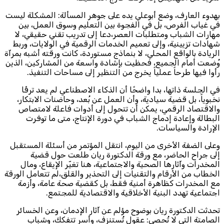
بهدوء العارف، وضع أبوعلي يده على جوهر المسألة: المشكلة ليست
في غياب الفرص، بل في الفجوة بين التعليم وسوق العمل، بين
مهارات الشباب ومتطلبات العصر،دعا إلى تدريب تقني حقيقي، لا
شهادات تزيينية، وإلى تعميم الخدمات الرقمية في الولايات، وربط
الريادة بالواقع المحلي، لا بنماذج مستوردة، كانت ورقته أشبه بمرآة
وُضعت أمام الجميع، فحظيت بإشادة واسعة من المشاركين، الذين
رأوا فيها طرحاً عملياً يخرج من التنظير إلى مساحات التنفيذ.
في الجلسة ذاتها، بدا واضحًا أن الذكاء الاصطناعي لم يعد ترفًا
نخبوياً، بل قضية سيادية، وأن العمل عن بُعد، وحاضنات الابتكار،
والاقتصاد الرقمي، يمكن أن تتحول إلى أدوات فاعلة لامتصاص
البطالة وإعادة إدماج الشباب في دورة الإنتاج، متى ما توفرت
الإرادة والسياسات.
وعلى الضفة الأخرى من اليوم، انتقل المؤتمر من أسئلة المستقبل
إلى جراح الحاضر، مع ورقة الدكتورة ريان طلعت حول قضية
المخدرات وآثارها الصحية والاجتماعية، هنا تغيّر الإيقاع، ومال
الخطاب من الأرقام والتقنيات إلى التحذير والقلق،لم تتعامل الورقة
مع المخدرات كظاهرة أمنية فقط، بل كقضية صحة عامة، وأزمة
اجتماعية تهدد البنية الأخلاقية والاقتصادية للمجتمع.
تحدثت الدكتورة ريان بوضوح مؤلم عن آثار الإدمان، وعن الخسائر
الصامتة التي لا تُحصى: عقول تُستنزف، وأسر تتفكك، وشباب