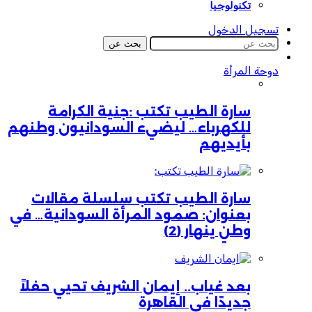
تكنولوجيا
تسجيل الدخول
بحث عن
دوحة المرأة
سارة الطيب تكتب :جنية الكرامة
للكهرباء… ليضيء السودانيون وطنهم
بأيديهم
سارة الطيب تكتب سلسلة مقالات
بعنوان: صمود المرأة السودانية… في
وطنٍ ينهار (2)
بعد غياب.. إيمان الشريف تحيي حفلاً
جديدًا في القاهرة