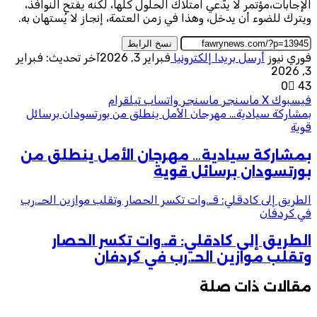
الإجابات،مؤتمر لا يدّعي امتلاك الحلول كلها، لكنه يفتح النوافذ،
ويترك للضوء أن يدخل، وهذا في زمن العتمة، إنجاز لا يُستهان به.
نسخ الرابط
فوري نيوز
أرسل بريدا إلكترونيا
فبراير 3, 2026
آخر تحديث: فبراير
3, 2026
0
43
فيسبوك
‫X
ماسنجر
ماسنجر
واتساب
تيلقرام
بمشاركة سيادية… مهرجان الأمل ينطلق من بورتسودان برسائل
قوية
بمشاركة سيادية… مهرجان الأمل ينطلق من
بورتسودان برسائل قوية
الطريق إلى كادقلي: قـ.وات تكسر الحصار وتقلب موازين الحـ.رب
في كردفان
الطريق إلى كادقلي: قـ.وات تكسر الحصار
وتقلب موازين الحـ.رب في كردفان
مقالات ذات صلة