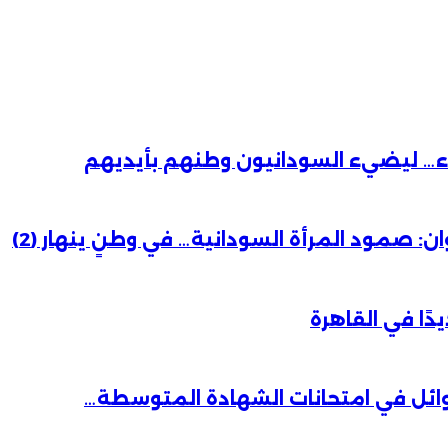
باء… ليضيء السودانيون وطنهم بأيديهم
 صمود المرأة السودانية… في وطنٍ ينهار (2)
دًا في القاهرة
وائل في امتحانات الشهادة المتوسطة…