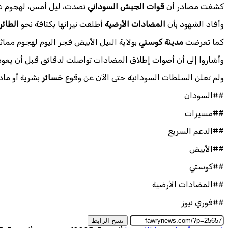
كشفت مصادر أن
قوات الجيش السوداني
تصدت، ليل أمس، لهجوم ش
وأفاد الشهود بأن
المضادات الأرضية
أطلقت نيرانها بكثافة نحو
الطائر
كما تعرضت
مدينة كوستي
بولاية النيل الأبيض فجر اليوم لهجوم مما
وأشاروا إلى أن أصوات إطلاق المضادات تواصلت لدقائق قبل أن يعود ا
ولم تعلن السلطات السودانية حتى الآن عن وقوع
خسائر
بشرية أو ماد
##السودان
##مسيرات
##الدعم السريع
##الأبيض
##كوستي
##المضادات الأرضية
##فوري نيوز
نسخ الرابط