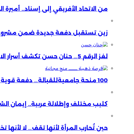
من الاتحاد الأفريقي إلى إسناد.. أميرة 
زين تستقبل دفعة جديدة ضمن مشروع ا
لغز الرقم 5… حنان حسن تكشف أسرار الاستقالة
100 منحة جامعيةللقبالة… دفعة قوية لصحة الأم والطفل
كليب مختلف وإطلالة عربية.. إيمان ال
حين تُحارب المرأة لأنها تقف… لا لأنها ت