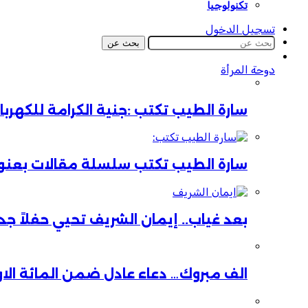
تكنولوجيا
تسجيل الدخول
بحث عن
دوحة المرأة
سارة الطيب تكتب :جنية الكرامة للكهر
سارة الطيب تكتب سلسلة مقالات بعنوان:
بعد غياب.. إيمان الشريف تحيي حفلاً جدي
الف مبروك… دعاء عادل ضمن المائة الا