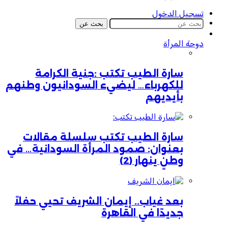
تسجيل الدخول
بحث عن
دوحة المرأة
سارة الطيب تكتب :جنية الكرامة
للكهرباء… ليضيء السودانيون وطنهم
بأيديهم
سارة الطيب تكتب سلسلة مقالات
بعنوان: صمود المرأة السودانية… في
وطنٍ ينهار (2)
بعد غياب.. إيمان الشريف تحيي حفلاً
جديدًا في القاهرة