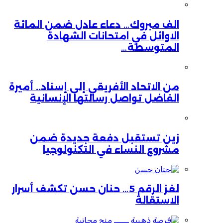
الف مبروك… دعاء عادل ضمن المائة
الاوائل في امتحانات الشهادة
المتوسطة…
من الاتحاد الأفريقي إلى إسناد.. أميرة
الفاضل تواصل رسالتها الإنسانية
زين تستقبل دفعة جديدة ضمن
مشروع النساء في التكنولوجيا
لغز الرقم 5… حنان حسن تكشف أسرار
الاستقالة