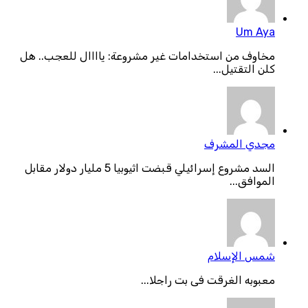
Um Aya
مخاوف من استخدامات غير مشروعة: ياااال للعجب.. هل
كلن التقتيل...
مجدي المشرف
السد مشروع إسرائيلي قبضت اثيوبيا 5 مليار دولار مقابل
الموافق...
شمس الإسلام
معبوبه الغرقت فى بت راجلا...