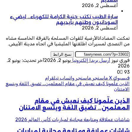
أغسطس 2, 2026
سارة الطيب تكتب :جنية الكرامة للكهرباء… ليضيء
السودانيون وطنهم بأيديهم
أغسطس 2, 2026
تمكنت المضاداتالأرضية للقوات المسلحة بالفرقة الخامسة مشاه
من التصدى لمسيرات اطلقتها المليشيا في اتجاه مدينة الأبيض.
نسخ الرابط
فوري نيوز
أرسل بريدا إلكترونيا
يونيو 2, 2026
آخر تحديث: يونيو 2,
2026
0
93
فيسبوك
‫X
ماسنجر
ماسنجر
واتساب
تيلقرام
الذين علّمونا كيف نعيش في مقام المعلمين… تضيق اللغة ويتسع
الامتنان
الذين علّمونا كيف نعيش في مقام
المعلمين… تضيق اللغة ويتسع الامتنان
شاشات عملاقة ومتابعة مجانية لمباريات كأس العالم 2026
شاشات عملاقة ومتابعة مجانية لمباريات