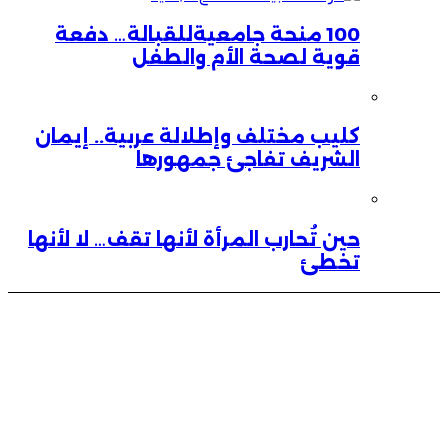
100 منحة جامعيةللقبالة… دفعة
قوية لصحة الأم والطفل
كليب مختلف وإطلالة عربية.. إيمان
الشريف تفاجئ جمهورها
حين تُحارب المرأة لأنها تقف… لا لأنها
تخطئ