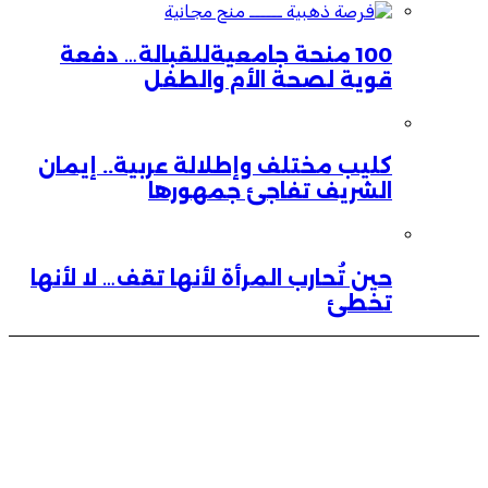
100 منحة جامعيةللقبالة… دفعة
قوية لصحة الأم والطفل
كليب مختلف وإطلالة عربية.. إيمان
الشريف تفاجئ جمهورها
حين تُحارب المرأة لأنها تقف… لا لأنها
تخطئ