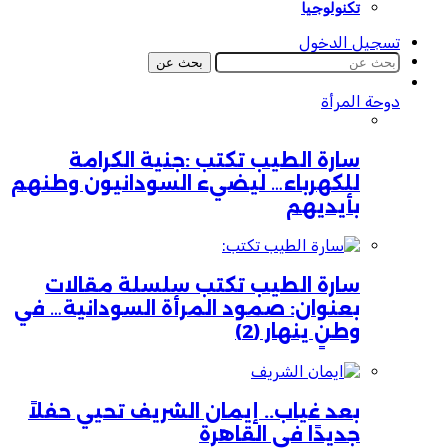
تكنولوجيا
تسجيل الدخول
بحث عن
دوحة المرأة
سارة الطيب تكتب :جنية الكرامة
للكهرباء… ليضيء السودانيون وطنهم
بأيديهم
سارة الطيب تكتب سلسلة مقالات
بعنوان: صمود المرأة السودانية… في
وطنٍ ينهار (2)
بعد غياب.. إيمان الشريف تحيي حفلاً
جديدًا في القاهرة