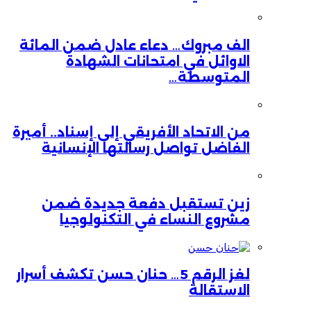
الف مبروك… دعاء عادل ضمن المائة
الاوائل في امتحانات الشهادة
المتوسطة…
من الاتحاد الأفريقي إلى إسناد.. أميرة
الفاضل تواصل رسالتها الإنسانية
زين تستقبل دفعة جديدة ضمن
مشروع النساء في التكنولوجيا
لغز الرقم 5… حنان حسن تكشف أسرار
الاستقالة