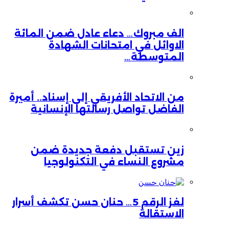
الف مبروك… دعاء عادل ضمن المائة
الاوائل في امتحانات الشهادة
المتوسطة…
من الاتحاد الأفريقي إلى إسناد.. أميرة
الفاضل تواصل رسالتها الإنسانية
زين تستقبل دفعة جديدة ضمن
مشروع النساء في التكنولوجيا
لغز الرقم 5… حنان حسن تكشف أسرار
الاستقالة