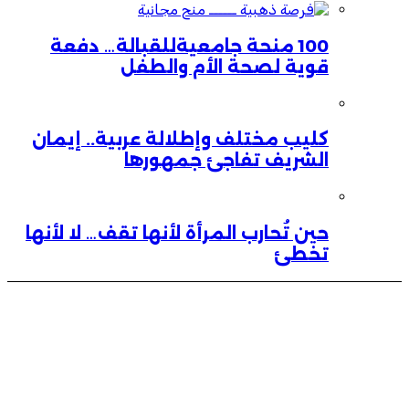
100 منحة جامعيةللقبالة… دفعة
قوية لصحة الأم والطفل
كليب مختلف وإطلالة عربية.. إيمان
الشريف تفاجئ جمهورها
حين تُحارب المرأة لأنها تقف… لا لأنها
تخطئ