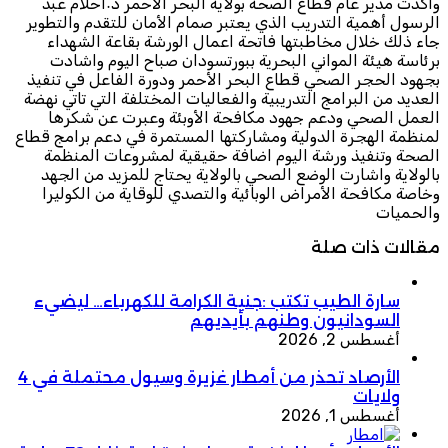
واكدت مدير عام قطاع الصحة بولاية البحر الأحمر د٠احلام عبد
الرسول أهمية التدريب الذي يعتبر صمام الأمان للتقدم والتطوير
جاء ذلك خلال مخاطبتها فاتحة اعمال الورشة بقاعة الشهداء
برئاسة هيئة المواني البحرية ببورتسودان صباح اليوم واشادت
بجهود الحجر الصحي قطاع البحر الأحمر ودورة الفاعل في تنفيذ
العديد من البرامج التدريبية والفعاليات المختلفة التي تاتي نهضة
العمل الصحي ودعم جهود مكافحة الأوبئة وعبرت عن شكرها
لمنظمة الهجرة الدولية ومشاركتها المستمرة في دعم برامج قطاع
الصحة وتنفيذ ورشة اليوم اضافة حقيقية لمشروعات المنظمة
بالولاية واشارت الوضع الصحي بالولاية يحتاج للمزيد من الجهد
وخاصة مكافحة الأمراض الوبائية والتصدي للوقاية من الكوليرا
والحميات
مقالات ذات صلة
سارة الطيب تكتب :جنية الكرامة للكهرباء… ليضيء
السودانيون وطنهم بأيديهم
أغسطس 2, 2026
الأرصاد تحذر من أمطار غزيرة وسيول محتملة في 4
ولايات
أغسطس 1, 2026