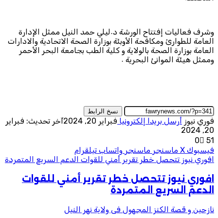
وشرف فعاليات إفتتاح الورشة د٠ليلي حمد النيل ممثل الإدارة
العامة للطوارئ ومكافحة الأوبئة بوزارة الصحة الاتحادية والادارات
العامة بوزارة الصحة بالولاية و كلية الطب بجامعة البحر الأحمر
وممثل هيئة الموانئ البحرية ٠
نسخ الرابط
فوري نيوز
أرسل بريدا إلكترونيا
فبراير 20, 2024
آخر تحديث: فبراير
20, 2024
0
51
فيسبوك
‫X
ماسنجر
ماسنجر
واتساب
تيلقرام
افوري نيوز تتحصل خطر تقرير أمني للقوات الدعم السريع المتمردة
افوري نيوز تتحصل خطر تقرير أمني للقوات
الدعم السريع المتمردة
نازحين و قصة الكنز المجهول فى ولاية نهر النيل