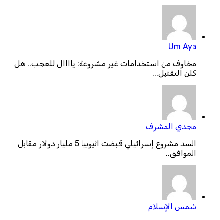
Um Aya
مخاوف من استخدامات غير مشروعة: ياااال للعجب.. هل
كلن التقتيل...
مجدي المشرف
السد مشروع إسرائيلي قبضت اثيوبيا 5 مليار دولار مقابل
الموافق...
شمس الإسلام