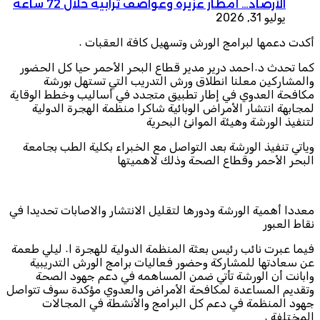
الأرصاد… أمطار غزيرة وعواصف ترابية خلال 72 ساعة
يوليو 31, 2026
أكدت دعمها لبرامج الورش وتسهيل كافة العقبات ٠
كما تحدث د٠احمد درير مدير قطاع البحر الأحمر حيا كل الحضور
والمشاركين معلنا انطلاق ورش التدريب التي تستهل بورشة
مكافحة العدوي في إطار تطبيق متجدد في أساليب وخطط الوقاية
لمجابهة انتشار الأمراض الوبائية شاكرا منظمة الهجرة الدولية
لتنفيذ الورشة وهيئة الموانئ البحرية
وياتي تنفيذ الورشة بعد التواصل مع الخبراء بكلية الطب بجامعة
البحر الأحمر وقطاع الصحة وذلك لاهميتها
معددا أهمية الورشة ودورها لتقليل الانتشار والاصابات تحديدا في
نقاط العبور
فيما عبرت نائب رئيس بعثة المنظمة الدولية للهجرة ا٠ ليلي طعمة
عن سعادتها للمشاركة وحضور فعاليات برامج الورش التدريبية
وابانت أن الورشة تأتي ضمن المساهمه في دعم جهود الصحة
وتقديم المساعدة لمكافحة الأمراض والعدوي مؤكدة سوف تتواصل
جهود المنظمة في دعم كل البرامج والأنشطة في المجالات
المختلفة ٠