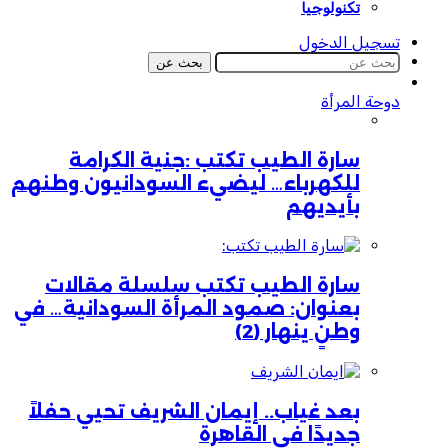
تكنولوجيا
تسجيل الدخول
بحث عن
دوحة المرأة
سارة الطيب تكتب :جنية الكرامة
للكهرباء… ليضيء السودانيون وطنهم
بأيديهم
سارة الطيب تكتب سلسلة مقالات
بعنوان: صمود المرأة السودانية… في
وطنٍ ينهار (2)
بعد غياب.. إيمان الشريف تحيي حفلاً
جديدًا في القاهرة