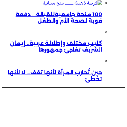
100 منحة جامعيةللقبالة… دفعة
قوية لصحة الأم والطفل
كليب مختلف وإطلالة عربية.. إيمان
الشريف تفاجئ جمهورها
حين تُحارب المرأة لأنها تقف… لا لأنها
تخطئ