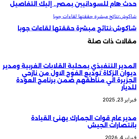
حدث هام للسودانيين بمصر.. إليك التفاصيل
شاكوش:نتائج مبشرة حققتها لقاءات جوبا
شاكوش:نتائج مبشرة حققتها لقاءات جوبا
مقالات ذات صلة
المدير التنفيذي بمحلية القلابات الغربية ومدير
ديوان الزكاة توديع الفوج الاول من نازحي
الجزيرة الي مناطقهم ضمن برنامج العودة
للديار
فبراير 23, 2025
مدير عام قوات الجمارك يهنئ القيادة
بانتصارات الجيش
فبراير 4, 2026