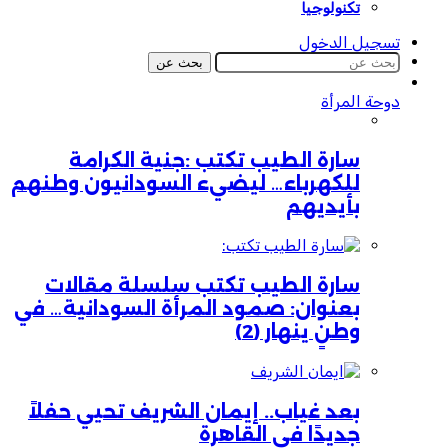
تكنولوجيا
تسجيل الدخول
بحث عن
دوحة المرأة
سارة الطيب تكتب :جنية الكرامة
للكهرباء… ليضيء السودانيون وطنهم
بأيديهم
سارة الطيب تكتب سلسلة مقالات
بعنوان: صمود المرأة السودانية… في
وطنٍ ينهار (2)
بعد غياب.. إيمان الشريف تحيي حفلاً
جديدًا في القاهرة