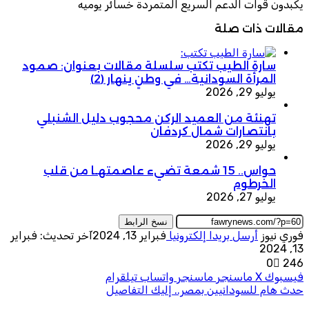
يكبدون قوات الدعم السريع المتمردة خسائر يوميه
مقالات ذات صلة
سارة الطيب تكتب سلسلة مقالات بعنوان: صمود
المرأة السودانية… في وطنٍ ينهار (2)
يوليو 29, 2026
تهنئة من العميد الركن محجوب دليل الشنبلي
بانتصارات شمال كردفان
يوليو 29, 2026
حواس.. 15 شمعة تضيء عاصمتهـا من قلب
الخرطوم
يوليو 27, 2026
نسخ الرابط
فوري نيوز
أرسل بريدا إلكترونيا
فبراير 13, 2024
آخر تحديث: فبراير
13, 2024
0
246
فيسبوك
‫X
ماسنجر
ماسنجر
واتساب
تيلقرام
حدث هام للسودانيين بمصر.. إليك التفاصيل