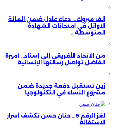
الف مبروك… دعاء عادل ضمن المائة
الاوائل في امتحانات الشهادة
المتوسطة…
من الاتحاد الأفريقي إلى إسناد.. أميرة
الفاضل تواصل رسالتها الإنسانية
زين تستقبل دفعة جديدة ضمن
مشروع النساء في التكنولوجيا
لغز الرقم 5… حنان حسن تكشف أسرار
الاستقالة