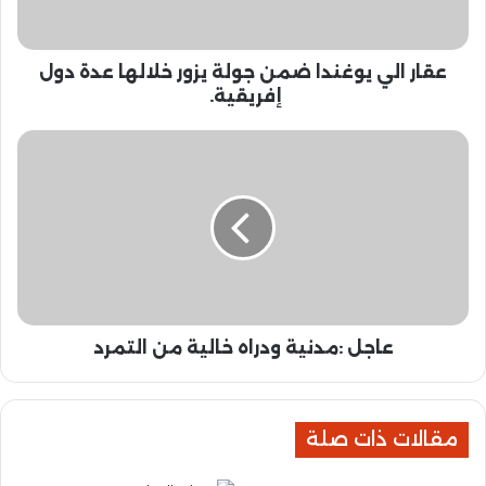
ي
ي
و
عقار الي يوغندا ضمن جولة يزور خلالها عدة دول
غ
ن
إفريقية.
د
ا
ع
ض
ا
م
ج
ن
ل
ج
:
و
م
ل
د
ة
ن
ي
ي
ز
عاجل :مدنية ودراه خالية من التمرد
ة
و
و
ر
د
خ
ر
ل
مقالات ذات صلة
ا
ا
ه
ل
خ