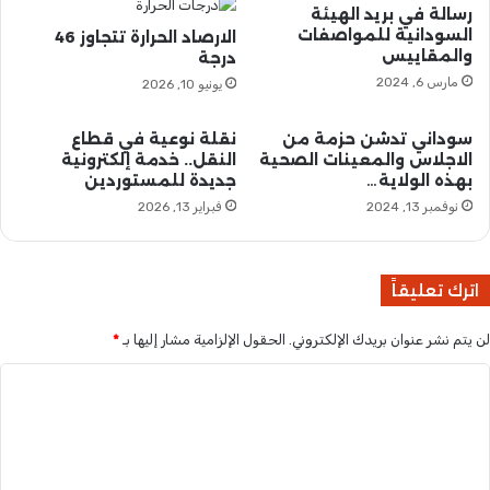
رسالة في بريد الهيئة
ه
ا
السودانية للمواصفات
الارصاد الحرارة تتجاوز 46
ا
ل
والمقاييس
درجة
ع
ي
مارس 6, 2024
يونيو 10, 2026
د
ة
ة
م
د
ن
سوداني تدشن حزمة من
نقلة نوعية في قطاع
و
ا
الاجلاس والمعينات الصحية
النقل.. خدمة إلكترونية
ل
بهذه الولاية…
جديدة للمستوردين
ل
إ
ت
نوفمبر 13, 2024
فبراير 13, 2026
ف
م
ر
ر
ي
د
اترك تعليقاً
ق
ي
ة
لن يتم نشر عنوان بريدك الإلكتروني.
الحقول الإلزامية مشار إليها بـ
*
.
ا
ل
ت
ع