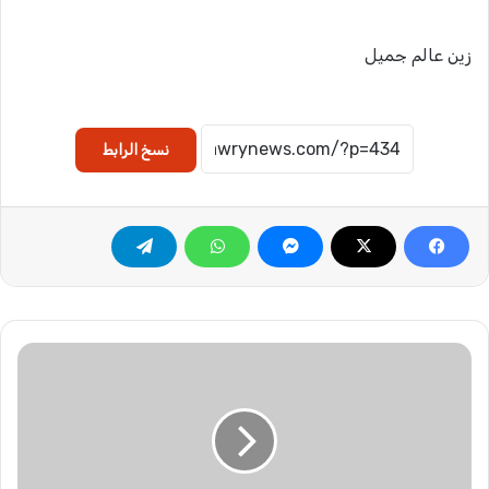
زين عالم جميل
نسخ الرابط
ع
ق
ا
ر
ا
ل