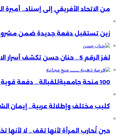
من الاتحاد الأفريقي إلى إسناد.. أميرة 
زين تستقبل دفعة جديدة ضمن مشروع ا
لغز الرقم 5… حنان حسن تكشف أسرار الاستقالة
100 منحة جامعيةللقبالة… دفعة قوية لصحة الأم والطفل
كليب مختلف وإطلالة عربية.. إيمان ال
حين تُحارب المرأة لأنها تقف… لا لأنها ت