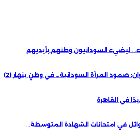
باء… ليضيء السودانيون وطنهم بأيديهم
 صمود المرأة السودانية… في وطنٍ ينهار (2)
دًا في القاهرة
وائل في امتحانات الشهادة المتوسطة…