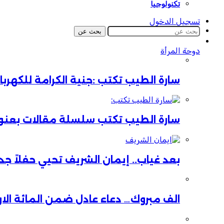
تكنولوجيا
تسجيل الدخول
بحث عن
دوحة المرأة
سارة الطيب تكتب :جنية الكرامة للكهر
سارة الطيب تكتب سلسلة مقالات بعنوان:
بعد غياب.. إيمان الشريف تحيي حفلاً جدي
الف مبروك… دعاء عادل ضمن المائة الا