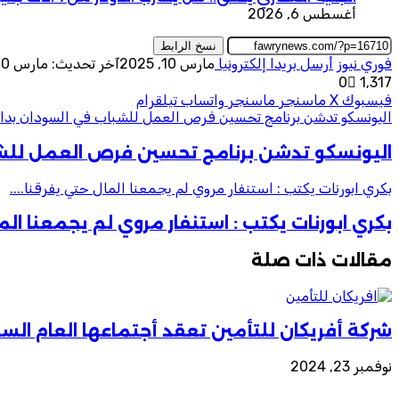
أغسطس 6, 2026
نسخ الرابط
فوري نيوز
أرسل بريدا إلكترونيا
مارس 10, 2025
آخر تحديث: مارس 10, 2025
0
1٬317
فيسبوك
‫X
ماسنجر
ماسنجر
واتساب
تيلقرام
اليونسكو تدشن برنامج تحسين فرص العمل للشباب في السودان بداءا ب
اليونسكو تدشن برنامج تحسين فرص العمل للشباب
بكري ابورنات يكتب : استنفار مروي لم يجمعنا المال حتي يفرقنا....
بكري ابورنات يكتب : استنفار مروي لم يجمعنا الما
مقالات ذات صلة
شركة أفريكان للتأمين تعقد أجتماعها العام الس
نوفمبر 23, 2024