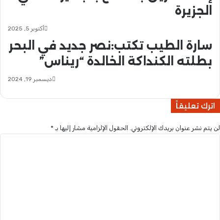
س
م
الجزيرة
ف
ل
ا
ه
أكتوبر 5, 2025
ر
م
سارة الطيب تكتب:نصر جديد في البحر
ة
ن
ا
ب
بطلته الكنداكة الخالدة “ريناس”
ل
و
ص
ر
ديسمبر 19, 2024
ي
ت
ن
س
اترك تعليقاً
ل
و
ر
د
ع
ا
لن يتم نشر عنوان بريدك الإلكتروني.
الحقول الإلزامية مشار إليها بـ
*
ا
ن
ا
ي
ل
ا
ت
ه
ع
ا
ل
م
ي
غ
ق
ا
*