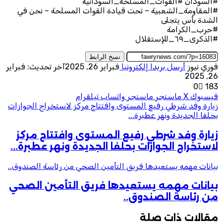
#السودان #القوات_المسلحة_السودانية
#المقاومة_الشعبية – تحت قيادة القوات المسلحة – نحن في
الشدة بأس يتجلى
#حرب_الكرامة
#الذكرى_٦٩_للإستقلال
نسخ الرابط
فوري نيوز
أرسل بريدا إلكترونيا
فبراير 26, 2025
آخر تحديث: فبراير
26, 2025
0
183
فيسبوك
‫X
ماسنجر
ماسنجر
واتساب
تيلقرام
زيارة وفد شرطي رفيع المستوى وافتتاح مركز لاستخراج الجوازات
بحلفا الجديدة ونهر عطبرة...
زيارة وفد شرطي رفيع المستوى وافتتاح مركز
لاستخراج الجوازات بحلفا الجديدة ونهر عطبرة...
بيانات مهمه يستعيدها فريق التأمين الصحي من رئاسة الصندوق..
بيانات مهمه يستعيدها فريق التأمين الصحي
من رئاسة الصندوق..
مقالات ذات صلة