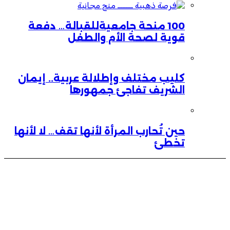
100 منحة جامعيةللقبالة… دفعة
قوية لصحة الأم والطفل
كليب مختلف وإطلالة عربية.. إيمان
الشريف تفاجئ جمهورها
حين تُحارب المرأة لأنها تقف… لا لأنها
تخطئ