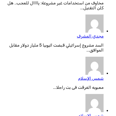
مخاوف من استخدامات غير مشروعة: ياااال للعجب.. هل
كلن التقتيل...
مجدي المشرف
السد مشروع إسرائيلي قبضت اثيوبيا 5 مليار دولار مقابل
الموافق...
شمس الإسلام
معبوبه الغرقت فى بت راجلا...
شمس الإسلام