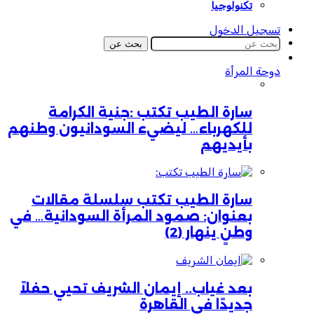
تكنولوجيا
تسجيل الدخول
بحث عن
دوحة المرأة
سارة الطيب تكتب :جنية الكرامة
للكهرباء… ليضيء السودانيون وطنهم
بأيديهم
سارة الطيب تكتب سلسلة مقالات
بعنوان: صمود المرأة السودانية… في
وطنٍ ينهار (2)
بعد غياب.. إيمان الشريف تحيي حفلاً
جديدًا في القاهرة