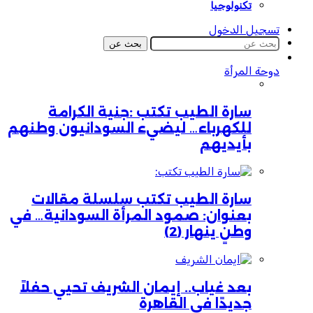
تكنولوجيا
تسجيل الدخول
بحث عن
دوحة المرأة
سارة الطيب تكتب :جنية الكرامة
للكهرباء… ليضيء السودانيون وطنهم
بأيديهم
سارة الطيب تكتب سلسلة مقالات
بعنوان: صمود المرأة السودانية… في
وطنٍ ينهار (2)
بعد غياب.. إيمان الشريف تحيي حفلاً
جديدًا في القاهرة