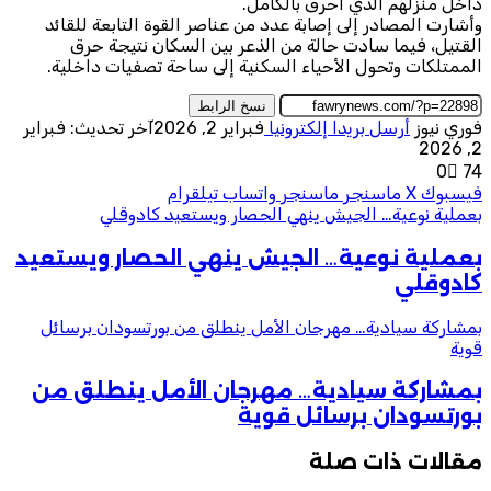
داخل منزلهم الذي أُحرق بالكامل.
وأشارت المصادر إلى إصابة عدد من عناصر القوة التابعة للقائد
القتيل، فيما سادت حالة من الذعر بين السكان نتيجة حرق
الممتلكات وتحول الأحياء السكنية إلى ساحة تصفيات داخلية.
نسخ الرابط
فوري نيوز
أرسل بريدا إلكترونيا
فبراير 2, 2026
آخر تحديث: فبراير
2, 2026
0
74
فيسبوك
‫X
ماسنجر
ماسنجر
واتساب
تيلقرام
بعملية نوعية… الجيش ينهي الحصار ويستعيد كادوقلي
بعملية نوعية… الجيش ينهي الحصار ويستعيد
كادوقلي
بمشاركة سيادية… مهرجان الأمل ينطلق من بورتسودان برسائل
قوية
بمشاركة سيادية… مهرجان الأمل ينطلق من
بورتسودان برسائل قوية
مقالات ذات صلة