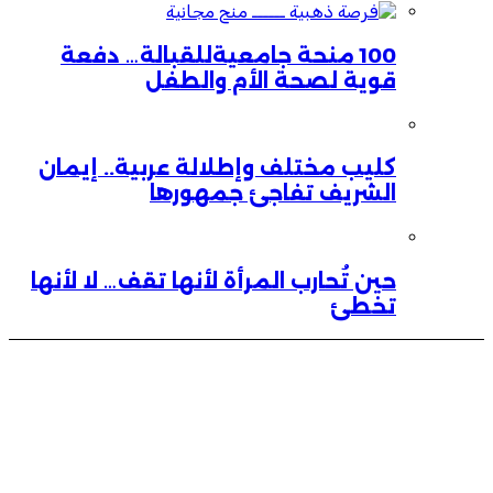
100 منحة جامعيةللقبالة… دفعة
قوية لصحة الأم والطفل
كليب مختلف وإطلالة عربية.. إيمان
الشريف تفاجئ جمهورها
حين تُحارب المرأة لأنها تقف… لا لأنها
تخطئ