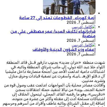
أزمة كهرباء.. القطوعات تمتد إلى 27 ساعة
أغسطس 7, 2026
قراربإنهاء تكليف السيد/ عمر مصطفى علي من
منصبة
أغسطس 7, 2026
إعفاء وزير الشؤون الدينية والأوقاف
أغسطس 7, 2026
شهدت منطقة «خزان جديد» بجنوب دارفور قـتل قائد المنطقة
اللواء خلا عبد الله دولي، إلى جانب شرتاي المنطقة ونائبه، في
اشتباكات دامية اندلعت الأحد بين أجنحة متصارعة داخل مليشيا
آل د.قلو الإرهـ ـابيـة، وأسفرت عن تصفية قيادات وحرق منازل
وتشريد مدنيين.
وأفادت مصادر محلية بأن المواجهات اندلعت عقب وصول قوة من
«نخبة الجنجـ ـويد» من نيالا لتنفيذ حملة اعتقالات بسجن
«دقريس»، وهو ما رفضه القائد المحلي، ليتحول الخلاف إلى
اشتباكات مسلحة أدت إلى مقتله وأكثر من عشرة من جنوده،
إضافة إلى مقتل الشرتاي ونائبه عاطف وأفراد من أسرهم وحرسهم