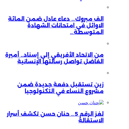
الف مبروك… دعاء عادل ضمن المائة
الاوائل في امتحانات الشهادة
المتوسطة…
من الاتحاد الأفريقي إلى إسناد.. أميرة
الفاضل تواصل رسالتها الإنسانية
زين تستقبل دفعة جديدة ضمن
مشروع النساء في التكنولوجيا
لغز الرقم 5… حنان حسن تكشف أسرار
الاستقالة