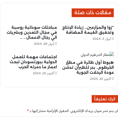
١
ع
/
م
٣
مقالات ذات صلة
ل
)
ب
م
“زوا والمزارعين.. زيادة الإنتاج
مباحثات سودانية روسية
د
وتحقيق القيمة المضافة
في مجال التعدين وبشريات
ي
الي رجال الاعمال… ..
أبريل 3, 2024
ن
أبريل 28, 2024
ه
م
ح
اجتماعات مهمة للعمل
الدولية ببورتسودان لبحث
ر
هبوط أول طائرة في مطار
اعمار ما دمرته الحرب
الخرطوم.. بدر للطيران تدشّن
ر
عودة الرحلات الجوية
ة
أكتوبر 20, 2024
ب
أكتوبر 22, 2025
و
ل
ا
اترك تعليقاً
ي
ة
لن يتم نشر عنوان بريدك الإلكتروني.
الحقول الإلزامية مشار إليها بـ
*
ا
ل