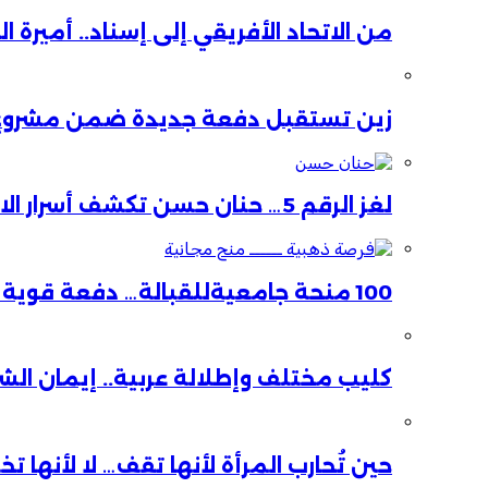
من الاتحاد الأفريقي إلى إسناد.. أميرة 
زين تستقبل دفعة جديدة ضمن مشروع ا
لغز الرقم 5… حنان حسن تكشف أسرار الاستقالة
100 منحة جامعيةللقبالة… دفعة قوية لصحة الأم والطفل
كليب مختلف وإطلالة عربية.. إيمان ال
حين تُحارب المرأة لأنها تقف… لا لأنها ت