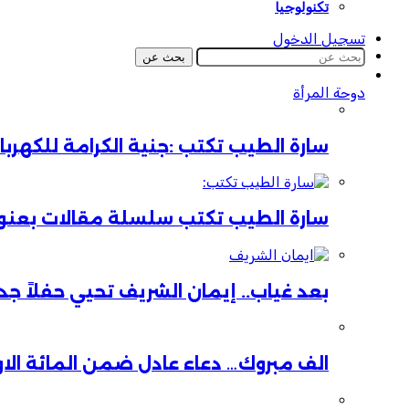
تكنولوجيا
تسجيل الدخول
بحث عن
دوحة المرأة
سارة الطيب تكتب :جنية الكرامة للكهر
سارة الطيب تكتب سلسلة مقالات بعنوان:
بعد غياب.. إيمان الشريف تحيي حفلاً جدي
الف مبروك… دعاء عادل ضمن المائة الا