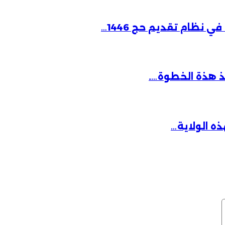
نظام تقديم حج 1446…
ذ هذة الخطوة….
ذه الولاية…