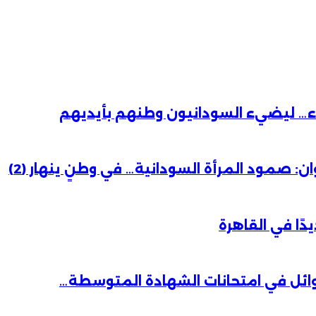
باء… ليضيء السودانيون وطنهم بأيديهم
 صمود المرأة السودانية… في وطنٍ ينهار (2)
دًا في القاهرة
وائل في امتحانات الشهادة المتوسطة…