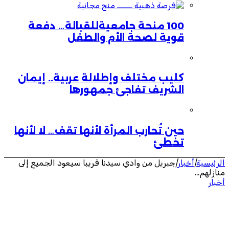
100 منحة جامعيةللقبالة… دفعة
قوية لصحة الأم والطفل
كليب مختلف وإطلالة عربية.. إيمان
الشريف تفاجئ جمهورها
حين تُحارب المرأة لأنها تقف… لا لأنها
تخطئ
الرئيسية
|
أخبار
|
جبريل من وادي سيدنا قريبا سيعود الجميع إلى
منازلهم…
أخبار