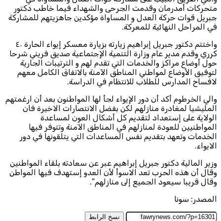
متحركات أمدرمان وقدمت الجرحى والشهداء فيما خاطب دكتور
جبريل قوات حركة العدل و المساواة مؤكدين جاهزيتهم للمشاركة
في المراحل النهائية للمعركة.
واختتم دكتور جبريل إبراهيم زيارته بزيارة معسكر إيواء الحارة ٤٠
كرري وقدم مدير عام وزارة التنمية الإجتماعية صديق فريني شرحا
حول أوضاع مراكز والخدمات التي تقدم لهم و الترتيبات الجارية
لتوفيق الأوضاع لمواطني المناطق الآمنة بالاتفاق الكامل معهم
لافساح المدارس للطلاب للانتظام في الدراسة.
والي الخرطوم أكد أن دور الإيواء لجأ لها المواطنون بعد أن ارغمتهم
المليشيا لمغادرة منازلهم لكن بفضل الانتصارات الاخيرة فان
الولاية على إستعداد لتقديم كل أشكال العون لمساعدة
المواطنيين للعودة لمنازلهم في المناطق الآمنة وتتوفر فيها
الخدمات وتعهد بتقديم نفس المساعدات التي يتلقونها في دور
الايواء.
وزير المالية دكتور جبريل إبراهيم عبر عن سعادته بلقاء المواطنين
وقال أن هذه الحرب تعد الاسوأ لأن العدو إستهدف فيها المواطن
وقال قريبا سيعود الجميع إلى منازلهم”.
المصدر: سونا
نسخ الرابط