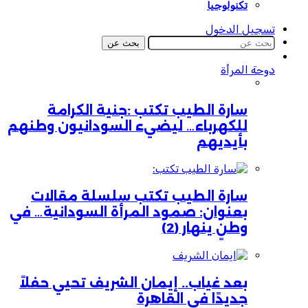
تكنولوجيا
تسجيل الدخول
بحث عن
دوحة المرأة
سارة الطيب تكتب :جنية الكرامة
للكهرباء… ليضيء السودانيون وطنهم
بأيديهم
سارة الطيب تكتب سلسلة مقالات
بعنوان: صمود المرأة السودانية… في
وطنٍ ينهار (2)
بعد غياب.. إيمان الشريف تحيي حفلاً
جديدًا في القاهرة