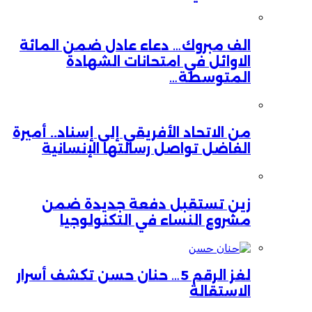
الف مبروك… دعاء عادل ضمن المائة
الاوائل في امتحانات الشهادة
المتوسطة…
من الاتحاد الأفريقي إلى إسناد.. أميرة
الفاضل تواصل رسالتها الإنسانية
زين تستقبل دفعة جديدة ضمن
مشروع النساء في التكنولوجيا
لغز الرقم 5… حنان حسن تكشف أسرار
الاستقالة