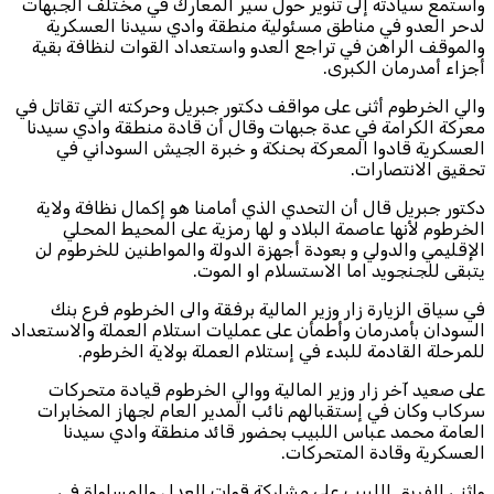
واستمع سيادته إلى تنوير حول سير المعارك في مختلف الجبهات
لدحر العدو في مناطق مسئولية منطقة وادي سيدنا العسكرية
والموقف الراهن في تراجع العدو واستعداد القوات لنظافة بقية
أجزاء أمدرمان الكبرى.
والي الخرطوم أثنى على مواقف دكتور جبريل وحركته التي تقاتل في
معركة الكرامة في عدة جبهات وقال أن قادة منطقة وادي سيدنا
العسكرية قادوا المعركة بحنكة و خبرة الجيش السوداني في
تحقيق الانتصارات.
دكتور جبريل قال أن التحدي الذي أمامنا هو إكمال نظافة ولاية
الخرطوم لأنها عاصمة البلاد و لها رمزية على المحيط المحلي
الإقليمي والدولي و بعودة أجهزة الدولة والمواطنين للخرطوم لن
يتبقى للجنجويد اما الاستسلام او الموت.
في سياق الزيارة زار وزير المالية برفقة والى الخرطوم فرع بنك
السودان بأمدرمان وأطمأن على عمليات استلام العملة والاستعداد
للمرحلة القادمة للبدء في إستلام العملة بولاية الخرطوم.
على صعيد آخر زار وزير المالية ووالي الخرطوم قيادة متحركات
سركاب وكان في إستقبالهم نائب المدير العام لجهاز المخابرات
العامة محمد عباس اللبيب بحضور قائد منطقة وادي سيدنا
العسكرية وقادة المتحركات.
واثني الفريق اللبيب على مشاركة قوات العدل والمساواة في