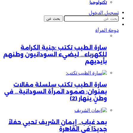
تكنولوجيا
تسجيل الدخول
بحث عن
دوحة المرأة
سارة الطيب تكتب :جنية الكرامة
للكهرباء… ليضيء السودانيون وطنهم
بأيديهم
سارة الطيب تكتب سلسلة مقالات
بعنوان: صمود المرأة السودانية… في
وطنٍ ينهار (2)
بعد غياب.. إيمان الشريف تحيي حفلاً
جديدًا في القاهرة