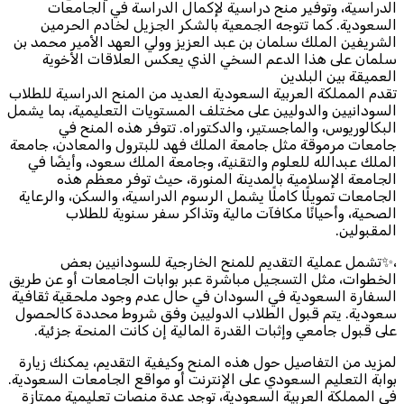
الدراسية، وتوفير منح دراسية لإكمال الدراسة في الجامعات
السعودية. كما تتوجه الجمعية بالشكر الجزيل لخادم الحرمين
الشريفين الملك سلمان بن عبد العزيز وولي العهد الأمير محمد بن
سلمان على هذا الدعم السخي الذي يعكس العلاقات الأخوية
العميقة بين البلدين
تقدم المملكة العربية السعودية العديد من المنح الدراسية للطلاب
السودانيين والدوليين على مختلف المستويات التعليمية، بما يشمل
البكالوريوس، والماجستير، والدكتوراه. تتوفر هذه المنح في
جامعات مرموقة مثل جامعة الملك فهد للبترول والمعادن، جامعة
الملك عبدالله للعلوم والتقنية، وجامعة الملك سعود، وأيضًا في
الجامعة الإسلامية بالمدينة المنورة، حيث توفر معظم هذه
الجامعات تمويلًا كاملًا يشمل الرسوم الدراسية، والسكن، والرعاية
الصحية، وأحيانًا مكافآت مالية وتذاكر سفر سنوية للطلاب
المقبولين.
،✨تشمل عملية التقديم للمنح الخارجية للسودانيين بعض
الخطوات، مثل التسجيل مباشرة عبر بوابات الجامعات أو عن طريق
السفارة السعودية في السودان في حال عدم وجود ملحقية ثقافية
سعودية. يتم قبول الطلاب الدوليين وفق شروط محددة كالحصول
على قبول جامعي وإثبات القدرة المالية إن كانت المنحة جزئية.
لمزيد من التفاصيل حول هذه المنح وكيفية التقديم، يمكنك زيارة
بوابة التعليم السعودي على الإنترنت أو مواقع الجامعات السعودية.
في المملكة العربية السعودية، توجد عدة منصات تعليمية ممتازة