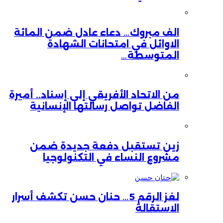
الف مبروك… دعاء عادل ضمن المائة
الاوائل في امتحانات الشهادة
المتوسطة…
من الاتحاد الأفريقي إلى إسناد.. أميرة
الفاضل تواصل رسالتها الإنسانية
زين تستقبل دفعة جديدة ضمن
مشروع النساء في التكنولوجيا
لغز الرقم 5… حنان حسن تكشف أسرار
الاستقالة