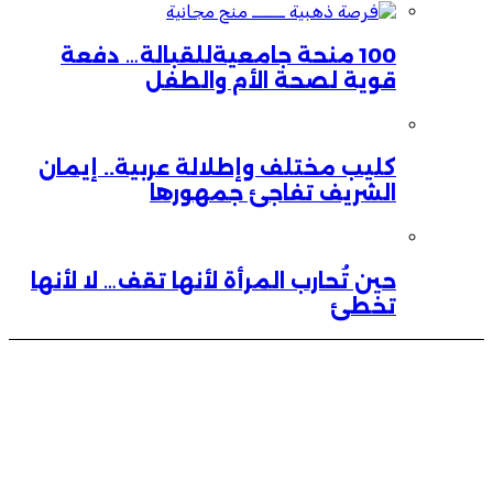
100 منحة جامعيةللقبالة… دفعة
قوية لصحة الأم والطفل
كليب مختلف وإطلالة عربية.. إيمان
الشريف تفاجئ جمهورها
حين تُحارب المرأة لأنها تقف… لا لأنها
تخطئ