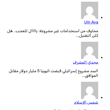
Um Aya
مخاوف من استخدامات غير مشروعة: ياااال للعجب.. هل
كلن التقتيل...
مجدي المشرف
السد مشروع إسرائيلي قبضت اثيوبيا 5 مليار دولار مقابل
الموافق...
شمس الإسلام