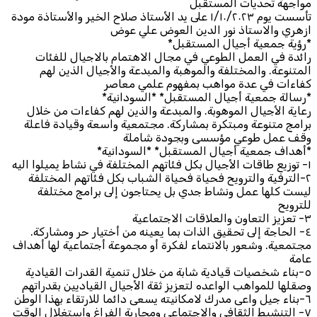
مواجهة تحديات المستقبل
تأسست يوم ١/١٠/٢٠٢٣ على يد الأستاذ صلاح الخير والأستاذة مودة
ازهري والاستاذ نور الدين العوض علي عوض
*رؤية جمعية أجيال المستقبل*
رائدة في العمل الطوعي في مجال الاهتمام بالاجيال للفئات
المتنوعة. والمختلفة والموهبة والمبدعة والأجيال الذين لهم
كفاءات في عدة مواهب بمفهوم علمي معاصر
*رسالة جمعية أجيال المستقبل* *السودانية*
رعاية الأجيال الموهوبة. والمبدعة والذين لهم كفاءات من خلال
برامج متنوعة ومبتكرة بمشاركة. مجتمعية واسعة وقيادة فاعلة
وقف عمل طوعي مؤسسى وبجودة شاملة
*أهداف جمعية أجيال المستقبل* *السودانية*
١- توزيع طاقات الأجيال بكل فئاتهم المختلفة في نشاط يميلوا اليه
٢-الترفية والترويح فحياة فحياة الشباب بكل فئاتهم المختلفة
ليست كلها عمل ونشاط جدي بل يحتاجون إلى برامج مختلفة
للترويح
٣- تعزيز التعاون والعلاقات الاجتماعية
٤- الحاجة إلى تحقيق الذات بما يعينه من أختيار حر ومشاركة.
مجتمعية. وشعور بالانتماء لفكرة أو مجموعة أجتماعية لها أهداف
عامة
٥-بناء شخصيات قيادية شابة من خلال تنمية القدرات القيادية
وصقلها للمواهب الواعده لتعزيز ثقة الأجيال القياديين بقدراتهم
٦-بناء جيل واعى مدرك لامكانيته يسعى دائما للارتقاء بهذا الوطن
٧- التنشيط الثقافي والاجتماعي ومحاربة الفراغ واستغلال الوقت