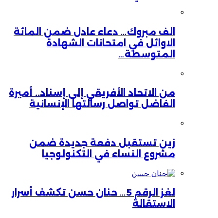
الف مبروك… دعاء عادل ضمن المائة
الاوائل في امتحانات الشهادة
المتوسطة…
من الاتحاد الأفريقي إلى إسناد.. أميرة
الفاضل تواصل رسالتها الإنسانية
زين تستقبل دفعة جديدة ضمن
مشروع النساء في التكنولوجيا
لغز الرقم 5… حنان حسن تكشف أسرار
الاستقالة