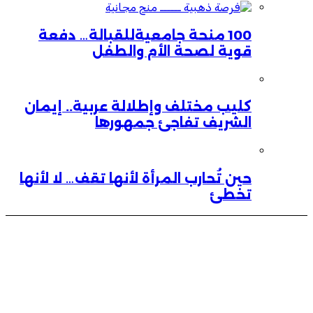
100 منحة جامعيةللقبالة… دفعة
قوية لصحة الأم والطفل
كليب مختلف وإطلالة عربية.. إيمان
الشريف تفاجئ جمهورها
حين تُحارب المرأة لأنها تقف… لا لأنها
تخطئ