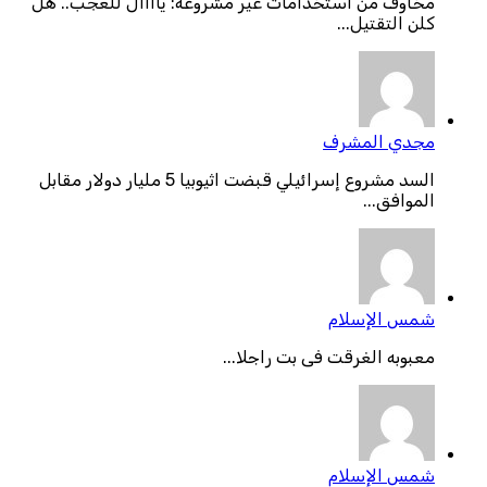
مخاوف من استخدامات غير مشروعة: ياااال للعجب.. هل
كلن التقتيل...
مجدي المشرف
السد مشروع إسرائيلي قبضت اثيوبيا 5 مليار دولار مقابل
الموافق...
شمس الإسلام
معبوبه الغرقت فى بت راجلا...
شمس الإسلام