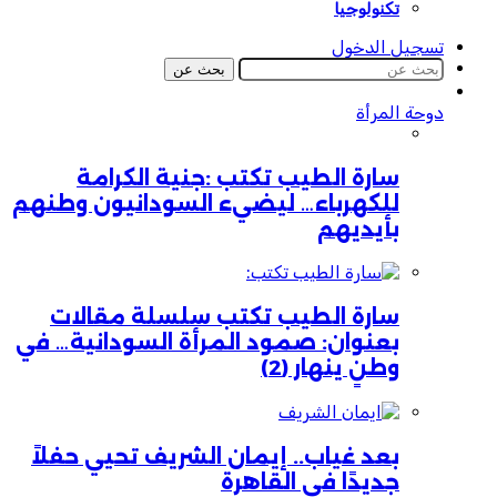
تكنولوجيا
تسجيل الدخول
بحث عن
دوحة المرأة
سارة الطيب تكتب :جنية الكرامة
للكهرباء… ليضيء السودانيون وطنهم
بأيديهم
سارة الطيب تكتب سلسلة مقالات
بعنوان: صمود المرأة السودانية… في
وطنٍ ينهار (2)
بعد غياب.. إيمان الشريف تحيي حفلاً
جديدًا في القاهرة