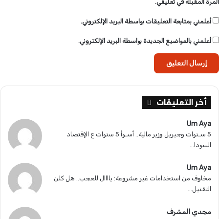
المرة المقبلة في تعليقي.
و
ع
أعلمني بمتابعة التعليقات بواسطة البريد الإلكتروني.
ا
ل
أعلمني بالمواضيع الجديدة بواسطة البريد الإلكتروني.
ح
ل
ا
ل
ج
ذ
أخر التعليقات
ر
ى
Um Aya
ل
5 سـنوات وجيريل وزير مالية.. أسـوأ 5 سنوات ع الإقتصاد
م
السودا...
ي
ا
Um Aya
ه
مخاوف من استخدامات غير مشروعة: ياااال للعجب.. هل كلن
ا
التقتيل...
ل
ق
مجدي المشرف
ض