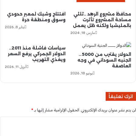
ج
م
ا
ب
محافظ مشروع الرهد ..ثلثي
افتتاح وشيك لمعبر حدودي
ل
س
مساحة المشروع تأثرت
وسوق ومنطقة حرة
ع
د
بالمليشيا ولكنه ظل يعمل
ا
يناير 8, 2026
ا
مارس 18, 2024
م
د
١
ا
٤
ل
سياسات فاشلة منذ 2011..
٤
م
الدولار الجمركي يرفع السعر
الدولار يقترب من 5000…
٦
ويغذي التهريب
ب
الجنيه السوداني في وجه
ه
العاصفة
ل
أبريل 11, 2026
ج
غ
يونيو 18, 2026
ر
ا
ي
ل
ة
م
اترك تعليقاً
ت
ب
لن يتم نشر عنوان بريدك الإلكتروني.
الحقول الإلزامية مشار إليها بـ
*
ق
ي
ا
ل
ل
ل