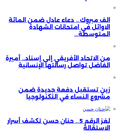
الف مبروك… دعاء عادل ضمن المائة
الاوائل في امتحانات الشهادة
المتوسطة…
من الاتحاد الأفريقي إلى إسناد.. أميرة
الفاضل تواصل رسالتها الإنسانية
زين تستقبل دفعة جديدة ضمن
مشروع النساء في التكنولوجيا
لغز الرقم 5… حنان حسن تكشف أسرار
الاستقالة