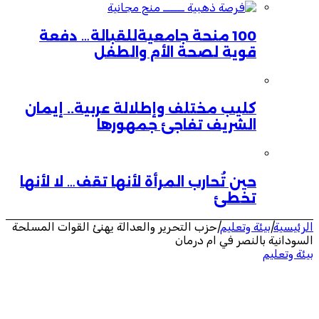
100 منحة جامعيةللقبالة… دفعة
قوية لصحة الأم والطفل
كليب مختلف وإطلالة عربية.. إيمان
الشريف تفاجئ جمهورها
حين تُحارب المرأة لأنها تقف… لا لأنها
تخطئ
الرئيسية
|
بيئة وتعليم
|
حزب التحرير والعدالة يهنئ القوات المسلحة
السودانية بالنصر في ام درمان
بيئة وتعليم