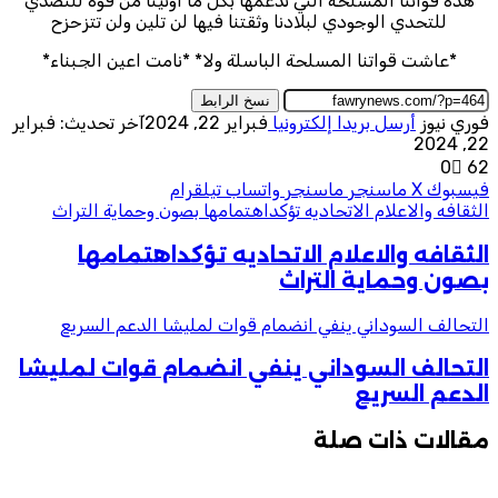
هذه قواتنا المسلحة التي ندعمها بكل ما أوتينا من قوة للتصدي
للتحدي الوجودي لبلادنا وثقتنا فيها لن تلين ولن تتزحزح
*عاشت قواتنا المسلحة الباسلة ولا* *نامت اعين الجبناء*
نسخ الرابط
فوري نيوز
أرسل بريدا إلكترونيا
فبراير 22, 2024
آخر تحديث: فبراير
22, 2024
0
62
فيسبوك
‫X
ماسنجر
ماسنجر
واتساب
تيلقرام
الثقافه والاعلام الاتحاديه تؤكداهتمامها بصون وحماية التراث
الثقافه والاعلام الاتحاديه تؤكداهتمامها
بصون وحماية التراث
التحالف السوداني ينفي انضمام قوات لمليشا الدعم السريع
التحالف السوداني ينفي انضمام قوات لمليشا
الدعم السريع
مقالات ذات صلة