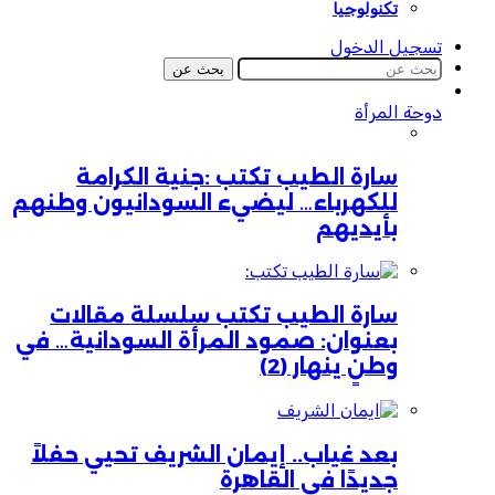
تكنولوجيا
تسجيل الدخول
بحث عن
دوحة المرأة
سارة الطيب تكتب :جنية الكرامة
للكهرباء… ليضيء السودانيون وطنهم
بأيديهم
سارة الطيب تكتب سلسلة مقالات
بعنوان: صمود المرأة السودانية… في
وطنٍ ينهار (2)
بعد غياب.. إيمان الشريف تحيي حفلاً
جديدًا في القاهرة