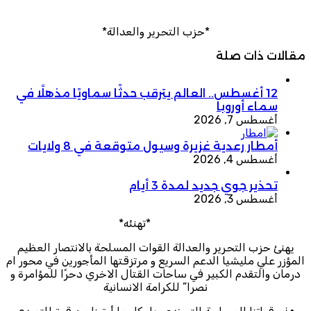
*حزب التحرير والعدالة*
مقالات ذات صلة
12 أغسطس.. العالم يترقب حدثًا سماويًا مذهلًا في
سماء أوروبا
أغسطس 7, 2026
أمطار رعدية غزيرة وسيول متوقعة في 8 ولايات
أغسطس 4, 2026
تحذير جوي جديد لمدة 3 أيام
أغسطس 3, 2026
*تهنئه*
يهنئ حزب التحرير والعدالة القوات المسلحة بالانتصار العظيم
المؤزر علي مليشيا الدعم السريع و مرتزقتها المأجورين في محور ام
درمان والتقدم الكبير في ساحات القتال الاخري دحرًا للمؤامرة و
نصرا” للكرامة الانسانية