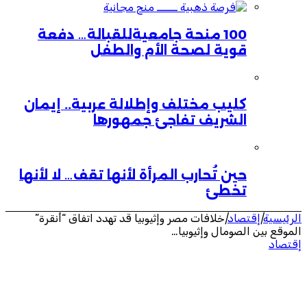
100 منحة جامعيةللقبالة… دفعة
قوية لصحة الأم والطفل
كليب مختلف وإطلالة عربية.. إيمان
الشريف تفاجئ جمهورها
حين تُحارب المرأة لأنها تقف… لا لأنها
تخطئ
الرئيسية
|
إقتصاد
|
خلافات مصر وإثيوبيا قد تهدد اتفاق “أنقرة”
الموقع بين الصومال وإثيوبيا…
إقتصاد