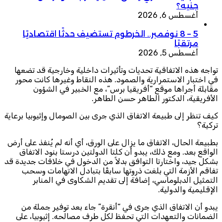
جنيه؟
أغسطس 6, 2026
5 – 8 نوفمبر.. الخرطوم تستضيف حدثًا اقتصاديًا
مرتقبًا
أغسطس 5, 2026
تواجه هذه الاتفاقية تحديات وتأثيرات داخلية وخارجية قد تضعها
في اختبار الاستمرارية والصمود. هذه النقاط وغيرها كانت محور
مقابلة أجراها موقع “أفريقيا برس”، مع الخبير في الشؤون
الأفريقية، الدكتور الطاهر حسن الطاهر.
كيف تنظر إلى طبيعة الاتفاق الذي جرى بين الصومال وإثيوبيا برعاية
تركية؟
بطبيعة الحال، الاتفاق ما يزال على الورق، أي أنه لم يُنفذ على أرض
الواقع بعد. ومع ذلك، يبدو أن كلتا الدولتين درستا بنود الاتفاق
بشكل جيد، واختارتا التوافق بدلاً من الدخول في خلافات جديدة قد
تفاقم الأزمة التي بلغت ذروتها سابقًا بتبادل الاتهامات وسحب
التمثيل الدبلوماسي، إضافة إلى تقديم الشكاوى في المنابر
الإقليمية والدولية.
يبدو أن الاتفاق الذي جرى في “أنقرة” جاء بعد توفير جملة من
الضمانات والتعهدات التي تحفظ لكل طرف مصالحه. إثيوبيا، على