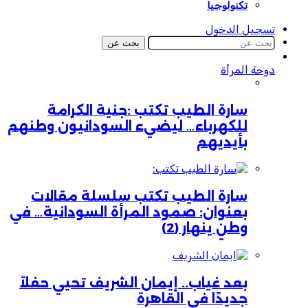
تكنولوجيا
تسجيل الدخول
بحث عن
دوحة المرأة
سارة الطيب تكتب :جنية الكرامة
للكهرباء… ليضيء السودانيون وطنهم
بأيديهم
سارة الطيب تكتب سلسلة مقالات
بعنوان: صمود المرأة السودانية… في
وطنٍ ينهار (2)
بعد غياب.. إيمان الشريف تحيي حفلاً
جديدًا في القاهرة