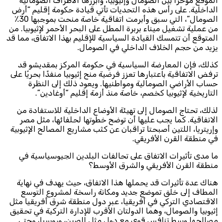
الموقع مؤخرًا بين الصومال وإثيوبيا، وأبرزها الأطراف الصومالية
الداخلية. على رأس هذه التحديات تأتي قيادة حكومة إقليم “أرض
الصومال”، التي سبق وأبرمت اتفاقية خاصة منحت بموجبها 30٪
من عملية تشغيل ميناء بربرة المطل على البحر الأحمر لإثيوبيا. من
المتوقع أن تتمسك القيادة السياسية للإقليم بهذا الاتفاق، مما قد
يزيد من حجم الخلاف الداخلي في الصومال.
كذلك، فإن المعارضة السياسية في حكومة المركز بمقديشو قد
ترفض الاتفاقية باعتبارها تعزز فرضية منح إثيوبيا منفذًا بحريًا على
حساب الأراضي الصومالية ومواطنيها. ويعود ذلك إلى النظرة
التاريخية لإثيوبيا كخصم، خاصة منذ أزمة إقليم “أوغادين”.
لذلك، تحتاج الصومال إلى تهيئة الأوضاع الداخلية للاستفادة من
الاتفاقية. كما يجب عليها أن توضح خطوتها لحلفائها، مثل مصر
وإريتريا، اللتين أصبحتا تراقبان عن كثب مشاريع المصالح الإثيوبية
في منطقة القرن الأفريقي.
ما مدى تأثيرات الاتفاق على تحالفات البلدين الجيوسياسية في
منطقة القرن الأفريقي والشرق الأوسط؟
هناك عدة تأثيرات قد يحملها هذا الاتفاق، حيث يهدف في نهاية
المطاف إلى خلق تموضع جديد ومكانة راسخة لمشروع التوسع
الاقتصادي التركي في أفريقيا، عبر دول منطقة شرق أفريقيا مثل
إثيوبيا والصومال، وهما الدولتان الأقرب للإدارة التركية في تحقيق
مصالحها وسط تنافس قوي مع دول مثل الصين، وروسيا، وحتى