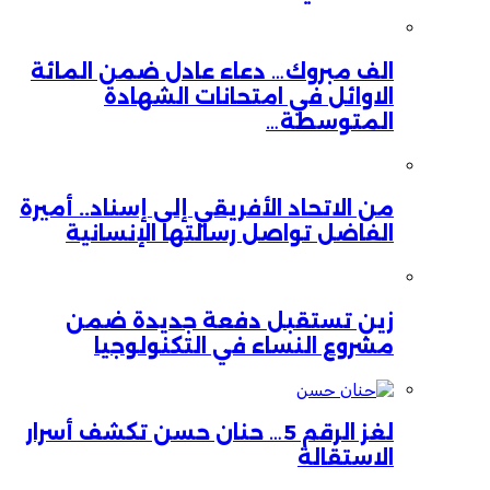
الف مبروك… دعاء عادل ضمن المائة
الاوائل في امتحانات الشهادة
المتوسطة…
من الاتحاد الأفريقي إلى إسناد.. أميرة
الفاضل تواصل رسالتها الإنسانية
زين تستقبل دفعة جديدة ضمن
مشروع النساء في التكنولوجيا
لغز الرقم 5… حنان حسن تكشف أسرار
الاستقالة