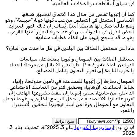
في سياق التقاطعات والخلافات العالمية.
كما أن إثيوبيا تسعى من خلال هذا الاتفاق لتحقيق هدفها
الأساسي المتمثل في التخلص من عبء كونها دولة “حبيسة”، وهو
وضع طالما شكل لها هاجسًا أمنيًا. يُضاف إلى ذلك الدور المتزايد
لبعض الدول في بناء وتأسيس قواعد بحرية لتعزيز أمنها القومي،
وهو ما قد يشجع إثيوبيا على اتخاذ خطوات مشابهة.
ماذا عن مستقبل العلاقة بين البلدين في ظل ما حدث من اتفاق؟
مستقبل العلاقة بين الصومال وإثيوبيا يعتمد على سياسات
الدولتين الداخلية ورغبة كل طرف في الانتقال من مرحلة العداء
والحرب الباردة إلى تعزيز التعاون وتبادل المصالح.
الصومال بحاجة إلى إثيوبيا للمساعدة في تأمين حدودها، وإنهاء
نشاط الجماعات الإرهابية، وتحقيق قدر من التماسك الاجتماعي
الداخلي. من جانبها، تسعى إثيوبيا إلى تنفيذ مشروعها الهادف إلى
تعزيز عائداتها الاقتصادية من خلال التوسع الخارجي، وهو ما يجعل
التعاون مع الصومال جزءًا من استراتيجيتها لتحقيق الاستقرار
والنمو.
نسخ الرابط
فوري نيوز
أرسل بريدا إلكترونيا
يناير 3, 2025
آخر تحديث: يناير 3,
2025