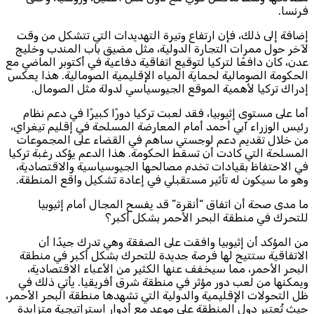
فرنسا.
إضافة إلى ذلك، فإن ارتفاع وتيرة التهديدات التي تتشكل من وقت
لآخر حول ممرات التجارة الدولية، مثل مضيق باب المندب وخليج
عدن، كان دافعًا لتركيا لتوقيع اتفاقية دفاعية في أكتوبر الماضي مع
الحكومة الصومالية لحماية المياه الإقليمية الصومالية. هذا يعكس
إدراك تركيا لأهمية الموقع الجيوسياسي لدولة مثل الصومال.
أما على مستوى إثيوبيا، فقد لعبت تركيا دورًا كبيرًا في دعم نظام
رئيس الوزراء آبي أحمد أمام المعارضة المسلحة في إقليم تيغراي،
من خلال تقديم دعم لوجستي ساهم في القضاء على المجموعات
المسلحة التي كادت أن تسقط الحكومة. هذا الدعم يؤكد رغبة تركيا
في الاحتفاظ بقيادات تخدم مصالحها الجيوسياسية والاقتصادية،
وهو ما سيكون له تأثير مستقبلي في إعادة تشكيل واقع المنطقة.
ما مدى صحة أن اتفاق “أنقرة” قد يفسح المجال أمام إثيوبيا
للتحرك في منطقة البحر الأحمر بشكل أكبر؟
من المؤكد أن إثيوبيا وافقت على الصفقة وهي تدرك جيدًا أن
الاتفاقية ستتيح لها فرصة جديدة للتحرك بشكل أكبر في منطقة
البحر الأحمر، مما سيخفف عنها الكثير من الأعباء الاقتصادية،
ويمكنها من لعب دور مؤثر في منطقة شرق أفريقيا. يأتي ذلك في
ظل التحولات الإقليمية والدولية التي تشهدها منطقة البحر الأحمر،
حيث تُعتبر دول المنطقة على موعد مع أدوار استراتيجية متزايدة