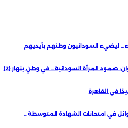
باء… ليضيء السودانيون وطنهم بأيديهم
 صمود المرأة السودانية… في وطنٍ ينهار (2)
دًا في القاهرة
وائل في امتحانات الشهادة المتوسطة…