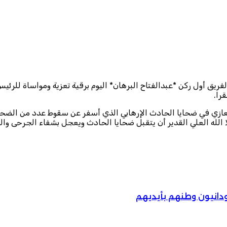
فريق أول ركن *عبدالفتاح البرهان* اليوم برقية تعزية ومواساة للرئ
را.
التعازي في ضحايا الحادث الإرهابي الذي أسفر عن سقوط عدد من الض
ا الله العلي القدير أن يتقبل ضحايا الحادث ويعجل بشفاء الجرحى وال
ودانيون وطنهم بأيديهم