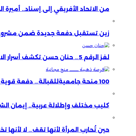
من الاتحاد الأفريقي إلى إسناد.. أميرة 
زين تستقبل دفعة جديدة ضمن مشروع ا
لغز الرقم 5… حنان حسن تكشف أسرار الاستقالة
100 منحة جامعيةللقبالة… دفعة قوية لصحة الأم والطفل
كليب مختلف وإطلالة عربية.. إيمان ال
حين تُحارب المرأة لأنها تقف… لا لأنها ت