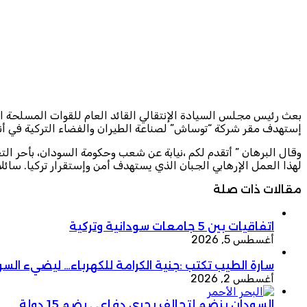
بعث رئيس مجلس السيادة الإنتقالي القائد العام للقوات المسلحة ال
إستهدف مقر شركة “توساش” لصناعة الطيران والفضاء التركية في أنق
وقال البرهان ” أتقدم لكم ،نيابة عن شعب وحكومة السودان، بأحر 
لهذا العمل الإرهابي الجبان الذي يستهدف أمن وإستقرار تركيا. سائل
مقالات ذات صلة
اتفاقيات بين 5 جامعات سودانية وتركية
أغسطس 5, 2026
سارة الطيب تكتب :جنية الكرامة للكهرباء… ليضيء الس
أغسطس 2, 2026
السودان ينضم لتحالف بحري دفاعي يضم 15 دولة