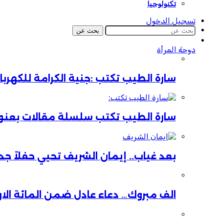
تكنولوجيا
تسجيل الدخول
بحث عن
دوحة المرأة
سارة الطيب تكتب :جنية الكرامة للكهر
سارة الطيب تكتب سلسلة مقالات بعنوان:
بعد غياب.. إيمان الشريف تحيي حفلاً جدي
الف مبروك… دعاء عادل ضمن المائة الا