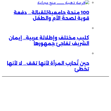
100 منحة جامعيةللقبالة… دفعة
قوية لصحة الأم والطفل
كليب مختلف وإطلالة عربية.. إيمان
الشريف تفاجئ جمهورها
حين تُحارب المرأة لأنها تقف… لا لأنها
تخطئ