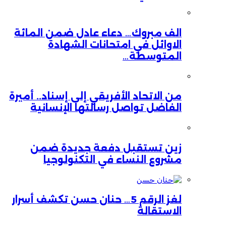
الف مبروك… دعاء عادل ضمن المائة
الاوائل في امتحانات الشهادة
المتوسطة…
من الاتحاد الأفريقي إلى إسناد.. أميرة
الفاضل تواصل رسالتها الإنسانية
زين تستقبل دفعة جديدة ضمن
مشروع النساء في التكنولوجيا
لغز الرقم 5… حنان حسن تكشف أسرار
الاستقالة