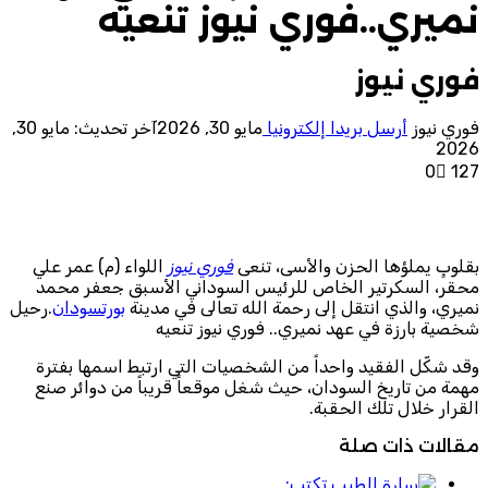
نميري..فوري نيوز تنعيه
فوري نيوز
فوري نيوز
أرسل بريدا إلكترونيا
مايو 30, 2026
آخر تحديث: مايو 30,
2026
0
127
بقلوبٍ يملؤها الحزن والأسى، تنعى
فوري نيوز
اللواء (م) عمر علي
محقر، السكرتير الخاص للرئيس السوداني الأسبق جعفر محمد
نميري، والذي انتقل إلى رحمة الله تعالى في مدينة
بورتسودان
.رحيل
شخصية بارزة في عهد نميري.. فوري نيوز تنعيه
وقد شكّل الفقيد واحداً من الشخصيات التي ارتبط اسمها بفترة
مهمة من تاريخ السودان، حيث شغل موقعاً قريباً من دوائر صنع
القرار خلال تلك الحقبة.
مقالات ذات صلة