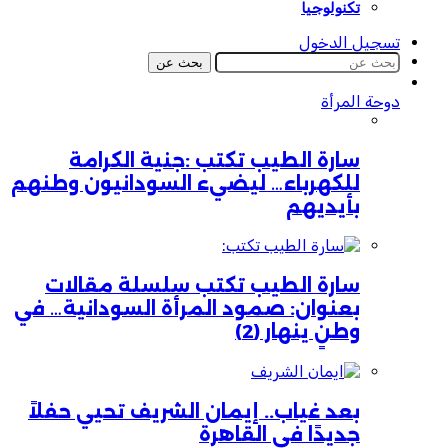
تكنولوجيا
تسجيل الدخول
بحث عن
دوحة المرأة
سارة الطيب تكتب :جنية الكرامة
للكهرباء… ليضيء السودانيون وطنهم
بأيديهم
سارة الطيب تكتب سلسلة مقالات
بعنوان: صمود المرأة السودانية… في
وطنٍ ينهار (2)
بعد غياب.. إيمان الشريف تحيي حفلاً
جديدًا في القاهرة