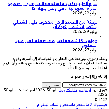
سارة الطيب تكتب سلسلة مقالات بعنوان: صمود
المرأة السودانية… في وطنٍ ينهار (2)
يوليو 29, 2026
تهنئة من العميد الركن محجوب دليل الشنبلي
بانتصارات شمال كردفان
يوليو 29, 2026
حواس.. 15 شمعة تضيء عاصمتهـا من قلب
الخرطوم
يوليو 27, 2026
وتتقدم
فوري نيوز
بخالص التعازي والمواساة إلى أسرته وذويه،
سائلةً الله أن يتغمده بواسع رحمته ويسكنه فسيح جناته، وأن يلهم
أهله الصبر وحسن العزاء.
إنا لله وإنا إليه راجعون.
نسخ الرابط
فوري نيوز
أرسل بريدا إلكترونيا
مايو 30, 2026
آخر تحديث: مايو 30,
2026
0
127
فيسبوك
‫X
ماسنجر
ماسنجر
واتساب
تيلقرام