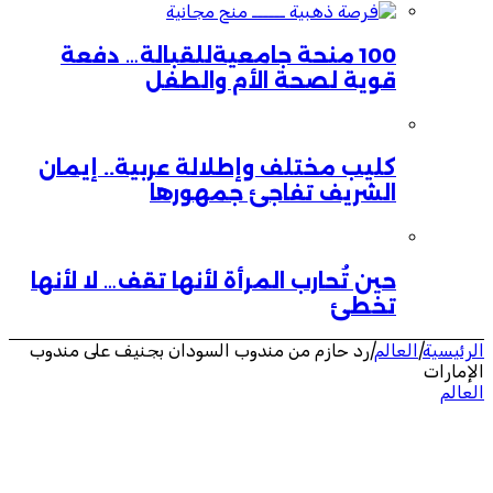
100 منحة جامعيةللقبالة… دفعة
قوية لصحة الأم والطفل
كليب مختلف وإطلالة عربية.. إيمان
الشريف تفاجئ جمهورها
حين تُحارب المرأة لأنها تقف… لا لأنها
تخطئ
الرئيسية
|
العالم
|
رد حازم من مندوب السودان بجنيف على مندوب
الإمارات
العالم