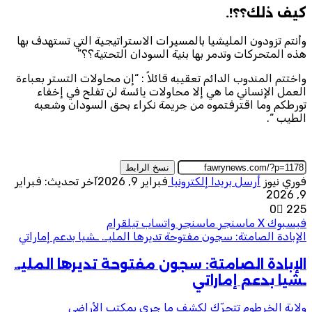
كيف ذلك؟؟!.
وأنتم تزودون المليشيا بالمسيرات الاستراتيجية التي تستهدف بها
هذه المتحركات وتدمر بها بنية السودان التحتية؟؟”
واختتم المندوب الدائم تعقيبه قائلاً : “إن محاولات التستر بعباءة
العمل الإنساني ما هي إلا محاولات يائسة لن تفلح في إخفاء
تورطكم وما اقترفتموه من جريمة نكراء بحق السودان وشعبه
الطيب “.
نسخ الرابط
فوري نيوز
أرسل بريدا إلكترونيا
فبراير 9, 2026
آخر تحديث: فبراير
9, 2026
0
225
فيسبوك
‫X
ماسنجر
ماسنجر
واتساب
تيلقرام
الإبادة الصامتة: سجون مفتوحة تديرها المليـ. ـشيا بدعم إماراتي
الإبادة الصامتة: سجون مفتوحة تديرها المليـ.
ـشيا بدعم إماراتي
ولاية الخرطوم تتحرّك لكشف ما جرى بمكتب الأراضي