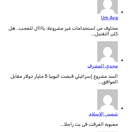
Um Aya
مخاوف من استخدامات غير مشروعة: ياااال للعجب.. هل
كلن التقتيل...
مجدي المشرف
السد مشروع إسرائيلي قبضت اثيوبيا 5 مليار دولار مقابل
الموافق...
شمس الإسلام
معبوبه الغرقت فى بت راجلا...