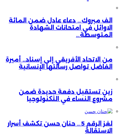
الف مبروك… دعاء عادل ضمن المائة
الاوائل في امتحانات الشهادة
المتوسطة…
من الاتحاد الأفريقي إلى إسناد.. أميرة
الفاضل تواصل رسالتها الإنسانية
زين تستقبل دفعة جديدة ضمن
مشروع النساء في التكنولوجيا
لغز الرقم 5… حنان حسن تكشف أسرار
الاستقالة