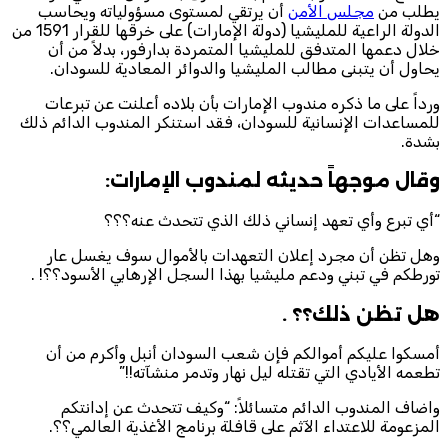
يطلب من
مجلس الأمن
أن يرتقي لمستوى مسؤولياته ويحاسب
الدولة الراعية للمليشيا (دولة الإمارات) على خرقها للقرار 1591 من
خلال دعمها المتدفق للمليشيا المتمردة بدارفور، بدلاً من أن
يحاول أن يتبنى مطالب المليشيا والدوائر المعادية للسودان.
ورداً على ما ذكره مندوب الإمارات بأن بلاده أعلنت عن تبرعات
للمساعدات الإنسانية للسودان، فقد استنكر المندوب الدائم ذلك
بشدة.
وقال موجهاً حديثه لمندوب الإمارات:
“أي تبرع وأي تعهد إنساني ذلك الذي تتحدث عنه؟؟؟
وهل تظن أن مجرد إعلان التعهدات بالأموال سوف يغسل عار
تورطكم في تبني ودعم مليشيا بهذا السجل الإرهابي الأسود؟؟! .
هل تظن ذلك؟؟ .
أمسكوا عليكم أموالكم فإن شعب السودان أنبل وأكرم من أن
تطعمه الأيادي التي تقتله ليل نهار وتدمر منشآته!!”
واضاف المندوب الدائم متسائلاً: “وكيف تتحدث عن إدانتكم
المزعومة للاعتداء الآثم على قافلة برنامج الأغذية العالمي؟؟.