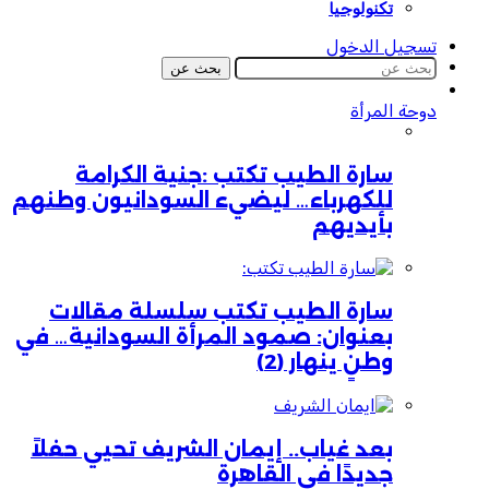
تكنولوجيا
تسجيل الدخول
بحث عن
دوحة المرأة
سارة الطيب تكتب :جنية الكرامة
للكهرباء… ليضيء السودانيون وطنهم
بأيديهم
سارة الطيب تكتب سلسلة مقالات
بعنوان: صمود المرأة السودانية… في
وطنٍ ينهار (2)
بعد غياب.. إيمان الشريف تحيي حفلاً
جديدًا في القاهرة