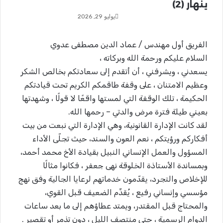
ينهار (2)
يوليو 29, 2026
الفريق أول مهندس / عماد الدين مصطفى عدوي
السلام عليكم ورحمة الله وبركاته ،
يسعدني ، ويشرفني ، أن أتقدم إلى سعادتكم بخالص الشكر
وعظيم الامتنان ، على وقفة طاقمكم الكريم تحت قيادتكم
الحكيمة ، تلك الوقفة التي لمستها واقعًا لا قولًا ، وشهدتها
بعيني طيلة فترة مرض والدتي – رحمها الله.
لقد كانت الإدارة القانونية، وهي الإدارة التي نبعت من بيت
أفكاركم ورؤيتكم ، نعم العون والسند، حيث تجلّى الأداء
المسؤول والعمل الإنساني النبيل بقيادة الأخ محمد أحمد،
وبمساندة الأستاذة الخلوقة نهى جعفر ، فكانوا مثالًا
للإخلاص والتجرد، يقدّمون خدماتهم لرعايا الجالية وفق نهج
مؤسسي وإنساني رفيع ، يُقدِّم الضعيف قبل القوي،
والمحتاج قبل المقتدر، ويمتد عطاؤهم إلى ما بعد ساعات
الدوام الرسمية ، حتى منتصف الليل ، دون تذمر أو تقصير .