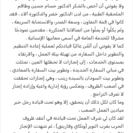
ولا يفوتني أن أخص بالشكر الدكتور حسام حسين وطاقم
الملحقية الطبية ، من لدن الدكتور خضر والدكتورة آلاء ، فقد
كانوا في قمة التعاون ، وسعة الصدر، والاستجابة السريعة ،
ولم يكلّوا أو يملّوا من اتصالاتنا المتكررة ، مقدمين نموذجًا
مشرفًا للخدمة العامة في أسمى معانيها الإنسانية .
كما لا يفوتني أن أثمّن عاليًا قيادتكم لعملية إعادة التنظيم
والتطوير داخل السفارة، من تهيئة بيئة العمل ، والارتقاء
بمستوى الخدمات ، إلى إنجازات لا تخطئها العين ، تمثلت
في مباني السفارة الجديدة ، وتطوير بيت السفارة بالمعادي ،
وتطوير بيت السودان بالسيدة زينب ، وهي إنجازات تحققت
في أصعب الظروف ، وتعكس رؤية إدارية واعية وإرادة إنجاز
لا تعرف التراجع .
وما كان لكل ذلك أن يتحقق، إلا وهو تحت قيادة رجل خبر
ميادين العمل الصعب ،
لقد كان لي شرف العمل تحت قيادته في أعقد ظروف
الحرب بغرب النوير (ونكاي وفارينق) ، ثم شهدت الإنجاز