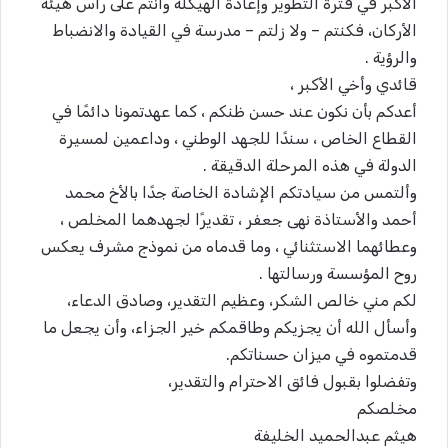
الأكبر في فترة التطوير وإعادة الهيكلة وأنتم على رأس هيئة
الأركان، فكنتم – ولا زلتم – مدرسة في القيادة والانضباط
والرؤية .
قائدي وأخي الأكبر ،
أعدكم بأن نكون عند حسن ظنكم ، كما عهدتمونا دائمًا في
القطاع الخاص ، سندًا للجهد الوطني ، وداعمين لمسيرة
الدولة في هذه المرحلة الدقيقة .
وألتمس من سيادتكم الإشادة الخاصة جدًا بالأخ محمد
أحمد والأستاذة نهى جعفر ، تقديرًا لجهدهما المخلص ،
وعطائهما الاستثنائي ، وما قدماه من نموذج مشرف يعكس
روح المؤسسة ورسالتها .
لكم مني خالص الشكر، وعظيم التقدير، وصادق الدعاء،
وأسأل الله أن يجزيكم وطاقمكم خير الجزاء، وأن يجعل ما
قدمتموه في ميزان حسناتكم.
وتفضلوا بقبول فائق الاحترام والتقدير،
مخلصكم
هيثم عبدالحميد الخليفة