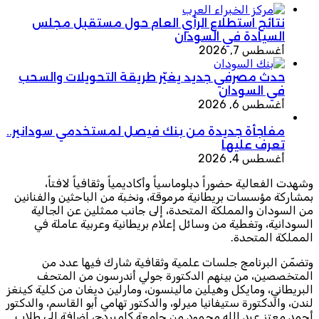
نتائج استطلاع الرأي العام حول مستقبل مجلس
السيادة في السودان
أغسطس 7, 2026
حدث مصرفي جديد يغيّر طريقة التحويلات والسحب
في السودان
أغسطس 6, 2026
مفاجأة جديدة من بنك فيصل لمستخدمي سودانير..
تعرف عليها
أغسطس 4, 2026
وشهدت الفعالية حضوراً دبلوماسياً وأكاديمياً وثقافياً لافتاً،
بمشاركة مؤسسات بريطانية مرموقة، ونخبة من الباحثين والفنانين
من السودان والمملكة المتحدة، إلى جانب ممثلين عن الجالية
السودانية، وتغطية من وسائل إعلام بريطانية وعربية عاملة في
المملكة المتحدة.
وتضمّن البرنامج جلسات علمية وثقافية شارك فيها عدد من
المتخصصين، من بينهم الدكتورة جولي أندرسون من المتحف
البريطاني، ومايكل وهيلين مالينسون، ومارلين ديغان من كلية كينغز
لندن، والدكتورة ستيفانيا ميرلو، والدكتور تهامي أبو القاسم، والدكتور
أحمد معتز عبد الله محمود من جامعة كامبردج، إضافة إلى طلاب