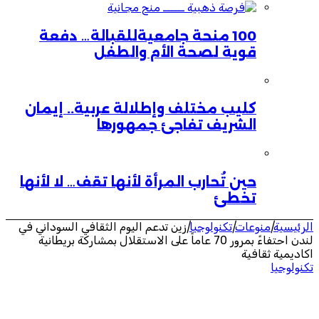
100 منحة جامعيةللقبالة… دفعة
قوية لصحة الأم والطفل
كليب مختلف وإطلالة عربية.. إيمان
الشريف تفاجئ جمهورها
حين تُحارب المرأة لأنها تقف… لا لأنها
تخطئ
الرئيسية
|
منوعات
|
تكنولوجيا
|
زين تدعم اليوم الثقافي السوداني في
لندن احتفاءً بمرور 70 عاماً على الاستقلال بمشاركة بريطانية
اكاديمية ثقافية
تكنولوجيا