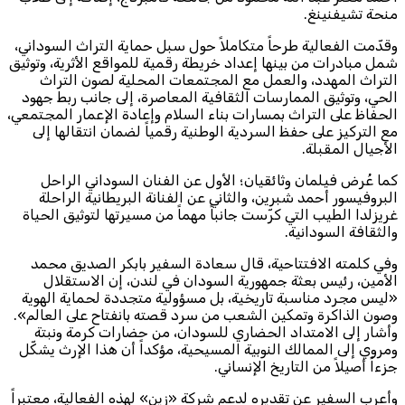
منحة تشيفنينغ.
وقدّمت الفعالية طرحاً متكاملاً حول سبل حماية التراث السوداني،
شمل مبادرات من بينها إعداد خريطة رقمية للمواقع الأثرية، وتوثيق
التراث المهدد، والعمل مع المجتمعات المحلية لصون التراث
الحي، وتوثيق الممارسات الثقافية المعاصرة، إلى جانب ربط جهود
الحفاظ على التراث بمسارات بناء السلام وإعادة الإعمار المجتمعي،
مع التركيز على حفظ السردية الوطنية رقمياً لضمان انتقالها إلى
الأجيال المقبلة.
كما عُرض فيلمان وثائقيان؛ الأول عن الفنان السوداني الراحل
البروفيسور أحمد شبرين، والثاني عن الفنانة البريطانية الراحلة
غريزلدا الطيب التي كرّست جانباً مهماً من مسيرتها لتوثيق الحياة
والثقافة السودانية.
وفي كلمته الافتتاحية، قال سعادة السفير بابكر الصديق محمد
الأمين، رئيس بعثة جمهورية السودان في لندن، إن الاستقلال
«ليس مجرد مناسبة تاريخية، بل مسؤولية متجددة لحماية الهوية
وصون الذاكرة وتمكين الشعب من سرد قصته بانفتاح على العالم».
وأشار إلى الامتداد الحضاري للسودان، من حضارات كرمة ونبتة
ومروي إلى الممالك النوبية المسيحية، مؤكداً أن هذا الإرث يشكّل
جزءاً أصيلاً من التاريخ الإنساني.
وأعرب السفير عن تقديره لدعم شركة «زين» لهذه الفعالية، معتبراً