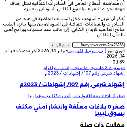
أن مساهمة القطاع الخاص في المبادرات الثقافية تمثل إضافة
مهمة لجهود التعريف بالتنوع الثقافي السوداني وتعزيزه.
يُذكر أن «زين» أسهمت خلال السنوات الماضية في عدد من
المبادرات والفعاليات الثقافية في السودان، من بينها جائزة الطيب
صالح العالمية للإبداع الكتابي، إلى جانب دعم منتديات وبرامج تُعنى
بالشأن الثقافي.
نسخ الرابط
فوري نيوز
أرسل بريدا إلكترونيا
فبراير 14, 2026
آخر تحديث: فبراير
14, 2026
0
39
فيسبوك
‫X
ماسنجر
ماسنجر
واتساب
تيلقرام
إشهاد شرعي رقم 107/ إشهادات / 2023م
إشهاد شرعي رقم 107/ إشهادات / 2023م
صفر 0 بلاغات معلّقة وانتشار أمني مكثف بسوق ليبيا
صفر 0 بلاغات معلّقة وانتشار أمني مكثف
بسوق ليبيا
مقالات ذات صلة