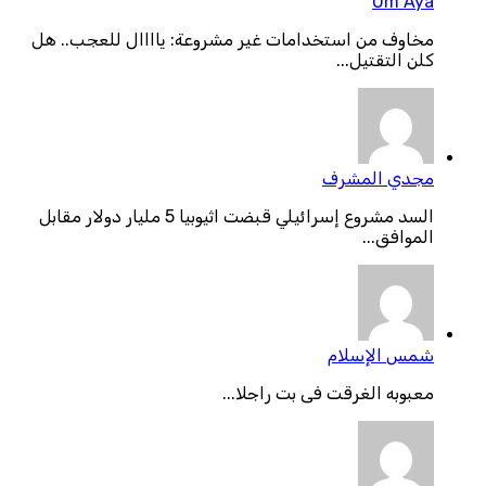
Um Aya
مخاوف من استخدامات غير مشروعة: ياااال للعجب.. هل
كلن التقتيل...
مجدي المشرف
السد مشروع إسرائيلي قبضت اثيوبيا 5 مليار دولار مقابل
الموافق...
شمس الإسلام
معبوبه الغرقت فى بت راجلا...