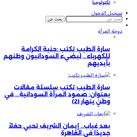
تكنولوجيا
تسجيل الدخول
بحث عن
دوحة المرأة
سارة الطيب تكتب :جنية الكرامة
للكهرباء… ليضيء السودانيون وطنهم
بأيديهم
سارة الطيب تكتب سلسلة مقالات
بعنوان: صمود المرأة السودانية… في
وطنٍ ينهار (2)
بعد غياب.. إيمان الشريف تحيي حفلاً
جديدًا في القاهرة