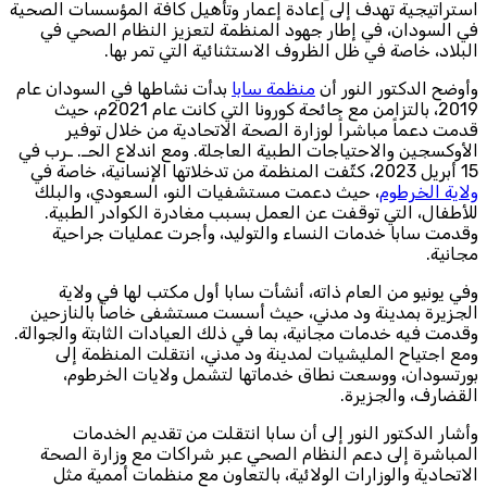
استراتيجية تهدف إلى إعادة إعمار وتأهيل كافة المؤسسات الصحية
في السودان، في إطار جهود المنظمة لتعزيز النظام الصحي في
البلاد، خاصة في ظل الظروف الاستثنائية التي تمر بها.
وأوضح الدكتور النور أن
منظمة سابا
بدأت نشاطها في السودان عام
2019، بالتزامن مع جائحة كورونا التي كانت عام 2021م، حيث
قدمت دعماً مباشراً لوزارة الصحة الاتحادية من خلال توفير
الأوكسجين والاحتياجات الطبية العاجلة. ومع اندلاع الحـ. ـرب في
15 أبريل 2023، كثّفت المنظمة من تدخلاتها الإنسانية، خاصة في
ولاية الخرطوم
، حيث دعمت مستشفيات النو، السعودي، والبلك
للأطفال، التي توقفت عن العمل بسبب مغادرة الكوادر الطبية.
وقدمت سابا خدمات النساء والتوليد، وأجرت عمليات جراحية
مجانية.
وفي يونيو من العام ذاته، أنشأت سابا أول مكتب لها في ولاية
الجزيرة بمدينة ود مدني، حيث أسست مستشفى خاصاً بالنازحين
وقدمت فيه خدمات مجانية، بما في ذلك العيادات الثابتة والجوالة.
ومع اجتياح المليشيات لمدينة ود مدني، انتقلت المنظمة إلى
بورتسودان، ووسعت نطاق خدماتها لتشمل ولايات الخرطوم،
القضارف، والجزيرة.
وأشار الدكتور النور إلى أن سابا انتقلت من تقديم الخدمات
المباشرة إلى دعم النظام الصحي عبر شراكات مع وزارة الصحة
الاتحادية والوزارات الولائية، بالتعاون مع منظمات أممية مثل