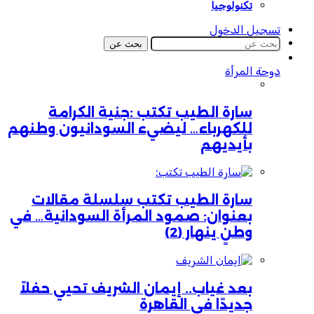
تكنولوجيا
تسجيل الدخول
بحث عن
دوحة المرأة
سارة الطيب تكتب :جنية الكرامة
للكهرباء… ليضيء السودانيون وطنهم
بأيديهم
سارة الطيب تكتب سلسلة مقالات
بعنوان: صمود المرأة السودانية… في
وطنٍ ينهار (2)
بعد غياب.. إيمان الشريف تحيي حفلاً
جديدًا في القاهرة