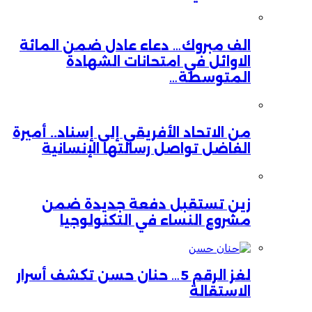
الف مبروك… دعاء عادل ضمن المائة
الاوائل في امتحانات الشهادة
المتوسطة…
من الاتحاد الأفريقي إلى إسناد.. أميرة
الفاضل تواصل رسالتها الإنسانية
زين تستقبل دفعة جديدة ضمن
مشروع النساء في التكنولوجيا
لغز الرقم 5… حنان حسن تكشف أسرار
الاستقالة