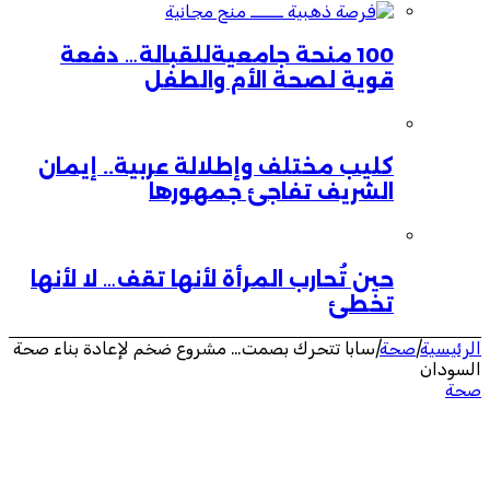
100 منحة جامعيةللقبالة… دفعة
قوية لصحة الأم والطفل
كليب مختلف وإطلالة عربية.. إيمان
الشريف تفاجئ جمهورها
حين تُحارب المرأة لأنها تقف… لا لأنها
تخطئ
الرئيسية
|
صحة
|
سابا تتحرك بصمت… مشروع ضخم لإعادة بناء صحة
السودان
صحة