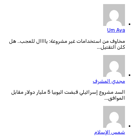
Um Aya
مخاوف من استخدامات غير مشروعة: ياااال للعجب.. هل
كلن التقتيل...
مجدي المشرف
السد مشروع إسرائيلي قبضت اثيوبيا 5 مليار دولار مقابل
الموافق...
شمس الإسلام