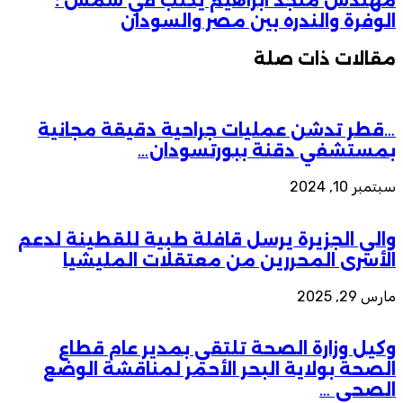
مهندس منجد ابراهيم يكتب في شمس :
الوفرة والندره بين مصر والسودان
مقالات ذات صلة
…قطر تدشن عمليات جراحية دقيقة مجانية
بمستشفي دقنة ببورتسودان…
سبتمبر 10, 2024
والي الجزيرة يرسل قافلة طبية للقطينة لدعم
الأسرى المحررين من معتقلات المليشيا
مارس 29, 2025
وكيل وزارة الصحة تلتقي بمدير عام قطاع
الصحة بولاية البحر الأحمر لمناقشة الوضع
الصحي …