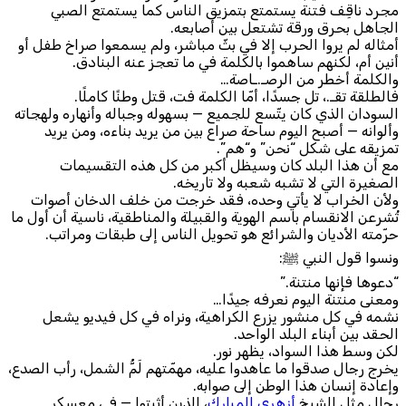
مجرد ناقِف فتنة يستمتع بتمزيق الناس كما يستمتع الصبي
الجاهل بحرق ورقة تشتعل بين أصابعه.
أمثاله لم يروا الحرب إلا في بثّ مباشر، ولم يسمعوا صراخ طفل أو
أنين أم، لكنهم ساهموا بالكلمة في ما تعجز عنه البنادق.
والكلمة أخطر من الرصـ.ـاصة…
فالطلقة تقـ.، تل جسدًا، أمّا الكلمة فت، قتل وطنًا كاملًا.
السودان الذي كان يتّسع للجميع — بسهوله وجباله وأنهاره ولهجاته
وألوانه — أصبح اليوم ساحة صراع بين من يريد بناءه، ومن يريد
تمزيقه على شكل “نحن” و“هم”.
مع أن هذا البلد كان وسيظل أكبر من كل هذه التقسيمات
الصغيرة التي لا تشبه شعبه ولا تاريخه.
ولأن الخراب لا يأتي وحده، فقد خرجت من خلف الدخان أصوات
تُشرعن الانقسام باسم الهوية والقبيلة والمناطقية، ناسية أن أول ما
حرّمته الأديان والشرائع هو تحويل الناس إلى طبقات ومراتب.
ونسوا قول النبي ﷺ:
“دعوها فإنها منتنة.”
ومعنى منتنة اليوم نعرفه جيدًا…
نشمه في كل منشور يزرع الكراهية، ونراه في كل فيديو يشعل
الحقد بين أبناء البلد الواحد.
لكن وسط هذا السواد، يظهر نور.
يخرج رجال صدقوا ما عاهدوا عليه، مهمّتهم لَمُّ الشمل، رأب الصدع،
وإعادة إنسان هذا الوطن إلى صوابه.
رجال مثل الشيخ
أزهري المبارك
، الذين أثبتوا — في معسكر