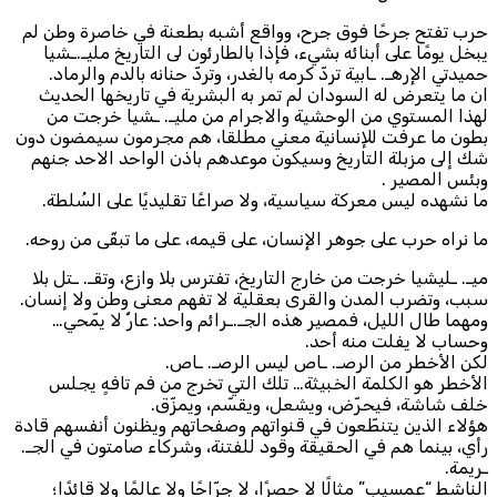
حرب تفتح جرحًا فوق جرح، وواقع أشبه بطعنة في خاصرة وطن لم
يبخل يومًا على أبنائه بشيء، فإذا بالطارئون لى التاريخ مليـ.ـشيا
حميدتي الإرهـ. ـابية تردّ كرمه بالغدر، وتردّ حنانه بالدم والرماد.
ان ما يتعرض له السودان لم تمر به البشرية في تاريخها الحديث
لهذا المستوي من الوحشية والاجرام من مليـ. ـشيا خرجت من
بطون ما عرفت للإنسانية معني مطلقا، هم مجرمون سيمضون دون
شك إلى مزبلة التاريخ وسيكون موعدهم باذن الواحد الاحد جنهم
وبئس المصير .
ما نشهده ليس معركة سياسية، ولا صراعًا تقليديًا على السُلطة.
ما نراه حرب على جوهر الإنسان، على قيمه، على ما تبقّى من روحه.
ميـ. ـليشيا خرجت من خارج التاريخ، تفترس بلا وازع، وتقـ. ـتل بلا
سبب، وتضرب المدن والقرى بعقلية لا تفهم معنى وطن ولا إنسان.
ومهما طال الليل، فمصير هذه الجـ.ـرائم واحد: عارٌ لا يمّحي…
وحساب لا يفلت منه أحد.
لكن الأخطر من الرصـ. ـاص ليس الرصـ. ـاص.
الأخطر هو الكلمة الخبيثة… تلك التي تخرج من فم تافهٍ يجلس
خلف شاشة، فيحرّض، ويشعل، ويقسّم، ويمزّق.
هؤلاء الذين يتنطّعون في قنواتهم وصفحاتهم ويظنون أنفسهم قادة
رأي، بينما هم في الحقيقة وقود للفتنة، وشركاء صامتون في الجـ.
ـريمة.
الناشط “عمسيب” مثالًا لا حصرًا، لا جرّاحًا ولا عالمًا ولا قائدًا؛