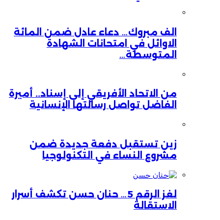
الف مبروك… دعاء عادل ضمن المائة
الاوائل في امتحانات الشهادة
المتوسطة…
من الاتحاد الأفريقي إلى إسناد.. أميرة
الفاضل تواصل رسالتها الإنسانية
زين تستقبل دفعة جديدة ضمن
مشروع النساء في التكنولوجيا
لغز الرقم 5… حنان حسن تكشف أسرار
الاستقالة