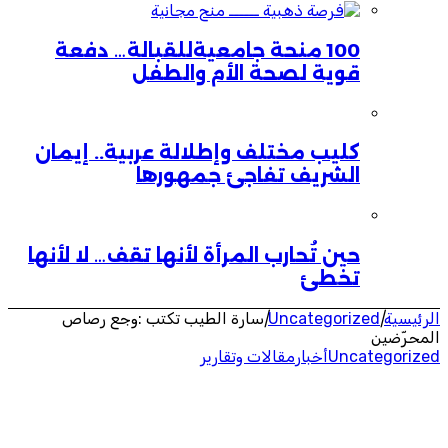
100 منحة جامعيةللقبالة… دفعة
قوية لصحة الأم والطفل
كليب مختلف وإطلالة عربية.. إيمان
الشريف تفاجئ جمهورها
حين تُحارب المرأة لأنها تقف… لا لأنها
تخطئ
الرئيسية
|
Uncategorized
|
سارة الطيب تكتب :وجع رصاص
المحرّضين
Uncategorized
أخبار
مقالات وتقارير