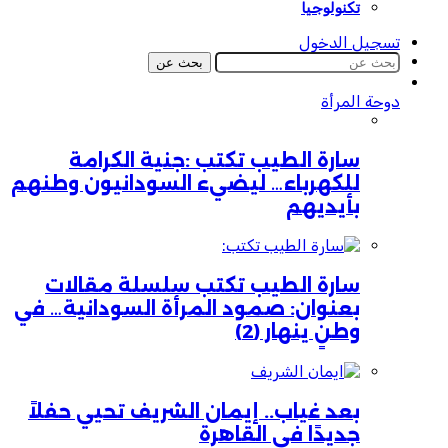
تكنولوجيا
تسجيل الدخول
بحث عن
دوحة المرأة
سارة الطيب تكتب :جنية الكرامة
للكهرباء… ليضيء السودانيون وطنهم
بأيديهم
سارة الطيب تكتب سلسلة مقالات
بعنوان: صمود المرأة السودانية… في
وطنٍ ينهار (2)
بعد غياب.. إيمان الشريف تحيي حفلاً
جديدًا في القاهرة