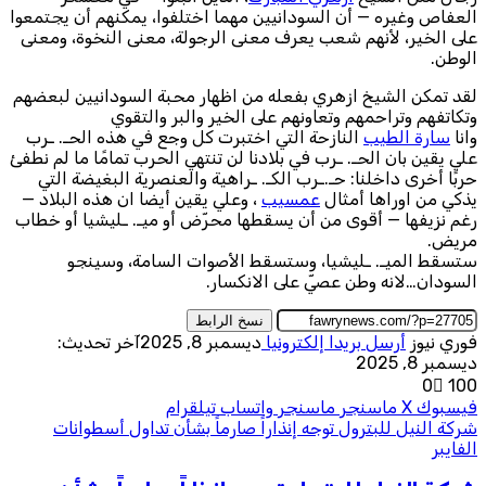
العفاص وغيره — أن السودانيين مهما اختلفوا، يمكنهم أن يجتمعوا
على الخير، لأنهم شعب يعرف معنى الرجولة، معنى النخوة، ومعنى
الوطن.
لقد تمكن الشيخ ازهري بفعله من اظهار محبة السودانيين لبعضهم
وتكاتفهم وتراحمهم وتعاونهم على الخير والبر والتقوي
وانا
سارة الطيب
النازحة التي اختبرت كل وجع في هذه الحـ. ـرب
علي يقين بان الحـ. ـرب في بلادنا لن تنتهي الحرب تمامًا ما لم نطفئ
حربًا أخرى داخلنا: حـ.ـرب الكـ. ـراهية والعنصرية البغيضة التي
يذكي من اوراها أمثال
عمسيب
، وعلي يقين أيضا ان هذه البلاد —
رغم نزيفها — أقوى من أن يسقطها محرّض أو ميـ. ـليشيا أو خطاب
مريض.
ستسقط الميـ. ـليشيا، وستسقط الأصوات السامة، وسينجو
السودان…لانه وطن عصيّ على الانكسار.
نسخ الرابط
فوري نيوز
أرسل بريدا إلكترونيا
ديسمبر 8, 2025
آخر تحديث:
ديسمبر 8, 2025
0
100
فيسبوك
‫X
ماسنجر
ماسنجر
واتساب
تيلقرام
شركة النيل للبترول توجه إنذاراً صارماً بشأن تداول أسطوانات
الفايبر