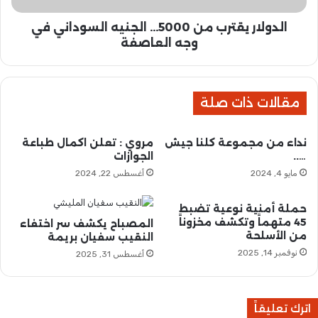
غ
ق
ز
الدولار يقترب من 5000... الجنيه السوداني في
ت
و
ر
وجه العاصفة
ا
ب
ل
م
م
ن
خ
مقالات ذات صلة
5
ـ
0
.
0
نداء من مجموعة كلنا جيش
مروي : تعلن اكمال طباعة
ـ
0
…..
الجوازات
د
.
مايو 4, 2024
أغسطس 22, 2024
ر
.
ا
.
ت
ا
حملة أمنية نوعية تضبط
ا
ل
45 متهماً وتكشف مخزوناً
المصباح يكشف سر اختفاء
ل
من الأسلحة
ج
النقيب سفيان بريمة
س
ن
نوفمبر 14, 2025
أغسطس 31, 2025
و
ي
د
ه
ا
ا
اترك تعليقاً
ن
ل