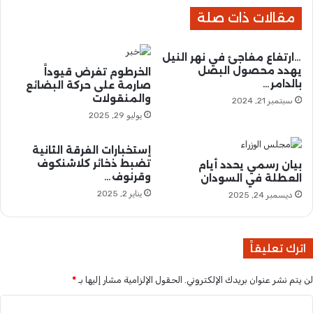
ل
ز
مقالات ذات صلة
ي
و
ش
ر
ي
ا
…ارتفاع مفاجئ في نهر النيل
ا
ل
يهدد محصول البصل
الخرطوم تفرض قيوداً
.
خ
بالدامر…
صارمة على حركة البضائع
.
ط
والمنقولات
سبتمبر 21, 2024
.
و
يوليو 29, 2025
ط
ا
ل
إستخبارات الفرقة الثانية
تضبط ذخائر كلاشنكوف
أ
بيان رسمي يحدد أيام
وقرنوف…
العطلة في السودان
م
ا
يناير 2, 2025
ديسمبر 24, 2025
م
ي
ة
اترك تعليقاً
ل
م
لن يتم نشر عنوان بريدك الإلكتروني.
الحقول الإلزامية مشار إليها بـ
*
ت
ح
ا
ر