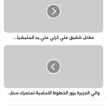
ت
ل
ش
ق
ي
ق
ع
مقتل شقيق علي كرتي علي يد المليشيا ...
ل
ي
ك
و
ر
ا
ت
ل
ي
ي
ع
ا
ل
ل
ي
ج
ي
ز
د
ي
ا
والي الجزيرة يزور الخطوط الأمامية لمتحرك سنار...
ر
ل
ة
م
ي