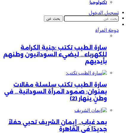
تكنولوجيا
تسجيل الدخول
بحث عن
دوحة المرأة
سارة الطيب تكتب :جنية الكرامة
للكهرباء… ليضيء السودانيون وطنهم
بأيديهم
سارة الطيب تكتب سلسلة مقالات
بعنوان: صمود المرأة السودانية… في
وطنٍ ينهار (2)
بعد غياب.. إيمان الشريف تحيي حفلاً
جديدًا في القاهرة