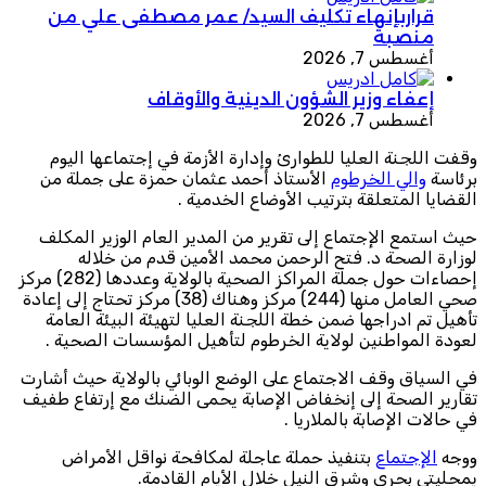
قراربإنهاء تكليف السيد/ عمر مصطفى علي من
منصبة
أغسطس 7, 2026
إعفاء وزير الشؤون الدينية والأوقاف
أغسطس 7, 2026
وقفت اللجنة العليا للطوارئ وإدارة الأزمة في إجتماعها اليوم
برئاسة
والي الخرطوم
الأستاذ أحمد عثمان حمزة على جملة من
القضايا المتعلقة بترتيب الأوضاع الخدمية .
حيث استمع الإجتماع إلى تقرير من المدير العام الوزير المكلف
لوزارة الصحة د. فتح الرحمن محمد الأمين قدم من خلاله
إحصاءات حول جملة المراكز الصحية بالولاية وعددها (282) مركز
صحي العامل منها (244) مركز وهناك (38) مركز تحتاج إلى إعادة
تأهيل تم ادراجها ضمن خطة اللجنة العليا لتهيئة البيئة العامة
لعودة المواطنين لولاية الخرطوم لتأهيل المؤسسات الصحية .
في السياق وقف الاجتماع على الوضع الوبائي بالولاية حيث أشارت
تقارير الصحة إلى إنخفاض الإصابة يحمى الضنك مع إرتفاع طفيف
في حالات الإصابة بالملاريا .
ووجه
الإجتماع
بتنفيذ حملة عاجلة لمكافحة نواقل الأمراض
يمحليتي بحري وشرق النيل خلال الأيام القادمة.