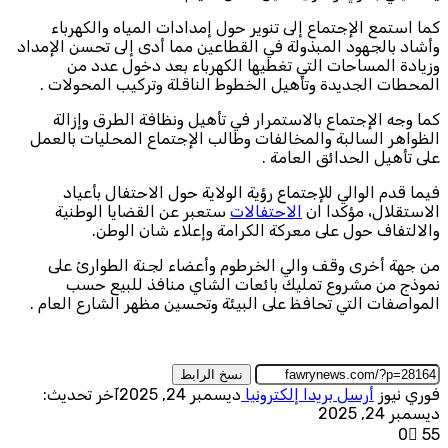
كما استمع الإجتماع إلى تنوير حول إمدادات المياه والكهرباء
وأشاد بالجهود المبذولة في القطاعين مما أدى إلى تحسن الإمداد
وزيادة المساحات التي تغطيها الكهرباء بعد دخول عدد من
المحطات الجديدة وتأهيل الخطوط الناقلة وتركيب المحولات .
كما وجه الإجتماع بالاستمرار في تأهيل ونظافة الطرق وإزالة
الظواهر السالبة والمخالفات وطالب الإجتماع المحليات بالعمل
على تأهيل الحدائق العامة .
فيما قدم الوالي للإجتماع رؤية الولاية حول الاحتفال بأعياد
الاستقلال، مؤكدا ان
الاحتفالات
ستعبر عن القضايا الوطنية
والالتفاف حول على معركة الكرامة وإعلاء شان الوطن.
من جهة أخرى وقف والي الخرطوم وأعضاء لجنة الطوارئ على
نموذج من مشروع تمليك بائعات الشاي منافذ للبيع حسب
المواصفات التي تحافظ على البيئة وتحسين مظهر الشارع العام .
نسخ الرابط
فوري نيوز
أرسل بريدا إلكترونيا
ديسمبر 24, 2025
آخر تحديث:
ديسمبر 24, 2025
0
55