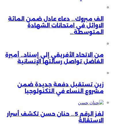
الف مبروك… دعاء عادل ضمن المائة
الاوائل في امتحانات الشهادة
المتوسطة…
من الاتحاد الأفريقي إلى إسناد.. أميرة
الفاضل تواصل رسالتها الإنسانية
زين تستقبل دفعة جديدة ضمن
مشروع النساء في التكنولوجيا
لغز الرقم 5… حنان حسن تكشف أسرار
الاستقالة