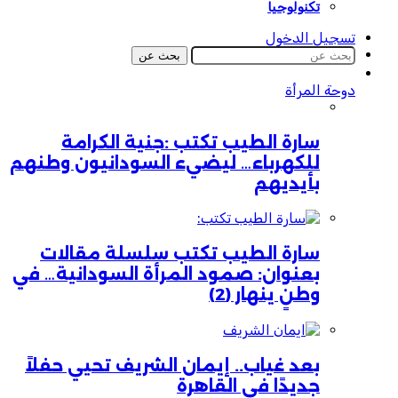
تكنولوجيا
تسجيل الدخول
بحث عن
دوحة المرأة
سارة الطيب تكتب :جنية الكرامة
للكهرباء… ليضيء السودانيون وطنهم
بأيديهم
سارة الطيب تكتب سلسلة مقالات
بعنوان: صمود المرأة السودانية… في
وطنٍ ينهار (2)
بعد غياب.. إيمان الشريف تحيي حفلاً
جديدًا في القاهرة