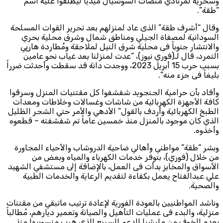
وسخرية لمرتادي منصات السوشيال ميديا ليطلقوا عليه أسم
“طقة”.
وقال “أشرف طقة” الذى عاد لمنزلهم بعد تحرير القوات المسلحة
السودانية لمصفاة الجيلي ومناطق شمال وشرق محلية بحري
والانتشار جنوباً فى محلية شرق النيل لملاحقة ومُطاردة هاربٍي
التمرد، قال لـ(فوري نيوز)، “عدت لمنزلنا بعد غياب نحو عامين
بسبب حرب 15 أبريل 2023، ووجدت دانة قد سقطت وأحدثت ضرراً
بليغاً فى جزء منه”.
وأفاد بأن حرامية الجنجويد شفشفوا كل مقتنيات المنزل وسرقوا
كافة الأجهزة الكهربائية من شاشات وغسالات وخلاطات ومعدات
الطبخ الكهربائية وأردف بالقول” الأدهي والأمر حتي الشجر الظليل
الذي كان موجود بالمنزل منذ خمسين عاماً تم شفشفته – قطعوه
وأخذوه.
وبشر “طقة” مواطني وأهالي ضاحية الدروشاب والأحياء المجاورة
من خلال (فوري)، بتوفر خدمات الكهرباء والمياه وبعض من
الأسواق والمخابز بدأت فى العمل، بالإضافة إلى مستشفي الشهيد
علي عبدالفتاح يعمل بكفاءة لتقديم الرعاية والخدمات الطبية
والصحية.
وناشد المواطنيين بالعودة الفورية لإعادة ترتيب ماتبقي من مقتنات
منزلية، والبدء فى عمليات التأهيل والصيانة وتعمير ديارهم، مُطالباً
بعدم الخوف من مليشيا الدعم السريع الذي هرب منسوبيها منذ