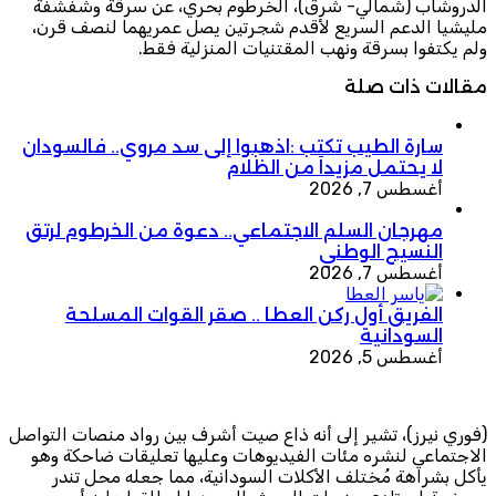
الدروشاب (شمالي- شرق)، الخرطوم بحري، عن سرقة وشفشفة
مليشيا الدعم السريع لأقدم شجرتين يصل عمريهما لنصف قرن،
ولم يكتفوا بسرقة ونهب المقتنيات المنزلية فقط.
مقالات ذات صلة
سارة الطيب تكتب :اذهبوا إلى سد مروي.. فالسودان
لا يحتمل مزيداً من الظلام
أغسطس 7, 2026
مهرجان السلم الاجتماعي.. دعوة من الخرطوم لرتق
النسيج الوطني
أغسطس 7, 2026
الفريق أول ركن العطا .. صقر القوات المسلحة
السودانية
أغسطس 5, 2026
(فوري نيرز)، تشير إلى أنه ذاع صيت أشرف بين رواد منصات التواصل
الاجتماعي لنشره مئات الفيديوهات وعليها تعليقات ضاحكة وهو
يأكل بشراهة مُختلف الأكلات السودانية، مما جعله محل تندر