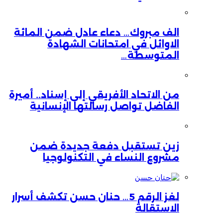
الف مبروك… دعاء عادل ضمن المائة
الاوائل في امتحانات الشهادة
المتوسطة…
من الاتحاد الأفريقي إلى إسناد.. أميرة
الفاضل تواصل رسالتها الإنسانية
زين تستقبل دفعة جديدة ضمن
مشروع النساء في التكنولوجيا
لغز الرقم 5… حنان حسن تكشف أسرار
الاستقالة