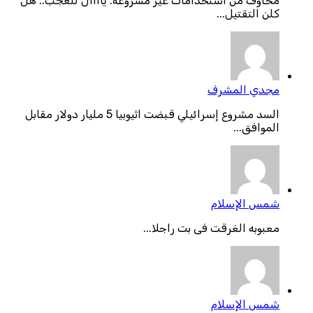
مخاوف من استخدامات غير مشروعة: ياااال للعجب.. هل
كلن التقتيل...
مجدي المشرف
السد مشروع إسرائيلي قبضت اثيوبيا 5 مليار دولار مقابل
الموافق...
شمس الإسلام
معبوبه الغرقت فى بت راجلا...
شمس الإسلام