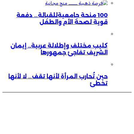
100 منحة جامعيةللقبالة… دفعة
قوية لصحة الأم والطفل
كليب مختلف وإطلالة عربية.. إيمان
الشريف تفاجئ جمهورها
حين تُحارب المرأة لأنها تقف… لا لأنها
تخطئ