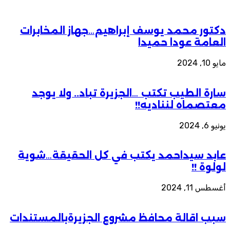
دكتور محمد يوسف إبراهيم…جهاز المخابرات
العامة عودا حميدا
مايو 10, 2024
سارة الطيب تكتب …الجزيرة تباد.. ولا يوجد
معتصماه لنناديه!!
يونيو 6, 2024
عابد سيداحمد يكتب في كل الحقيقة…شوية
لولوة !!
أغسطس 11, 2024
سبب اقالة محافظ مشروع الجزيرةبالمستندات