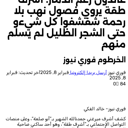
طقة يروي فصول نهب بلا
رحمة شفشفوا كل شيءو
حتى الشجر الظليل لم يسلم
منهم
الخرطوم فوري نيوز
فوري نيوز
أرسل بريدا إلكترونيا
فبراير 8, 2025
آخر تحديث: فبراير
8, 2025
0
84
فوري نيوز- خالد الفكي
كشف أشرف ميرغني حمدنالله الشهير بـ”أبو صلعة”، وعلى منصات
التواصل الإجتماعي بـ”أشرف طقة”، وهو أحد ساكني ضاحية