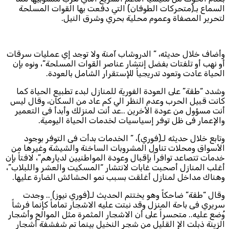
السماع بـ(متحركات الطوفان) التي دفعت بها القوات المسلحة
لتحرير المصفاة وعموم محلية بحري وشرق النيل.
وأضاف خلال حديثه، ” الدروشاب آمنة ولا توجد إي عمليات سرقات
أو نهب أو تلفتات بفضل إنتشار عناصر القوات المسلحة”، ونوه بإن
الحياة عادت وتعود تدريجياً للإستقرار الشامل بالعودة.
وشدد “طقة” على العودة الفورية للمنازل لبدء تطبيع الحياة كما
كانت قبيل الحرب وعدم النظر الي كم عاد من السكان، وقال ليس
أنت مسؤول من عودة الأخرين ..عد أنت لمنزلك وأبدأ فى التعمير
والإعمار فى ظل توفر إسياسيات لخدمات الحياة اليومية.
وتابع خلال حديثه لـ(فوري)، ” الخدمات بدأت فى التوفر بوجود
الأسواق ومحلات تناول المشروبات الساخنة والشيشة وغيرها من
خدمات تتصاعد توافراً بإقبال وعودة المواطنيين لديارهم”، لافتاً بإن
أغلب المنازل أصحبت غابات لانتشار “المسكيت والعشر واللبلاب”،
وهناك مداخل لمنازل أغلقت بسبب نمو الحشائش الضارة عليها.
وقال “طقة” ضاحكاً وهو يختتم الحديث لـ(فوري نيوز) .. وجدت
سريري فى باحة المنزل وقد نبتت عليه الاشجار تماماً كإنما فرشاً
وُضع عليه.. متحسراً على أن الاشجار المثمرة مثل الموالح وأشجار
الزينة ذبلت الإ القليل من شجر النخيل بينما تم شفشفة أشجار