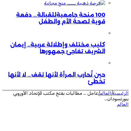
100 منحة جامعيةللقبالة… دفعة
قوية لصحة الأم والطفل
كليب مختلف وإطلالة عربية.. إيمان
الشريف تفاجئ جمهورها
حين تُحارب المرأة لأنها تقف… لا لأنها
تخطئ
الرئيسية
|
العالم
|
عاجل … مطالبات بفتح مكتب للإتحاد الأوروبي
ببورتسودان…
العالم