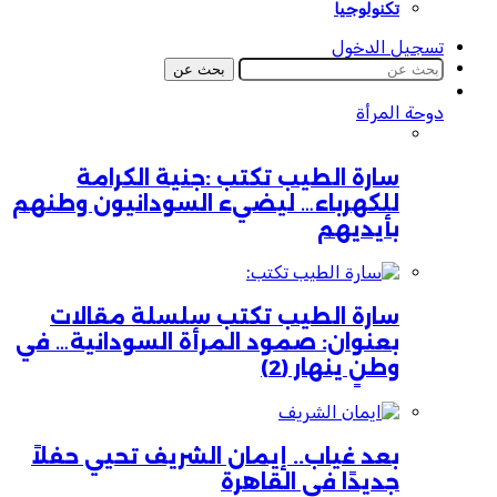
تكنولوجيا
تسجيل الدخول
بحث عن
دوحة المرأة
سارة الطيب تكتب :جنية الكرامة
للكهرباء… ليضيء السودانيون وطنهم
بأيديهم
سارة الطيب تكتب سلسلة مقالات
بعنوان: صمود المرأة السودانية… في
وطنٍ ينهار (2)
بعد غياب.. إيمان الشريف تحيي حفلاً
جديدًا في القاهرة