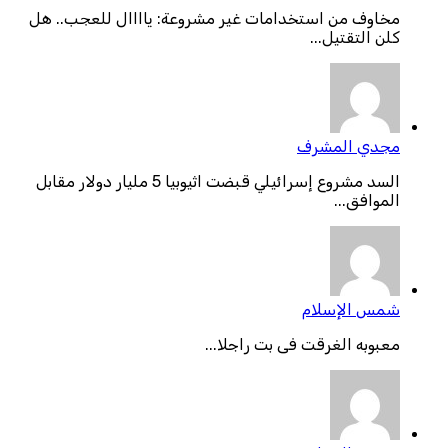
مخاوف من استخدامات غير مشروعة: ياااال للعجب.. هل
كلن التقتيل...
مجدي المشرف
السد مشروع إسرائيلي قبضت اثيوبيا 5 مليار دولار مقابل
الموافق...
شمس الإسلام
معبوبه الغرقت فى بت راجلا...