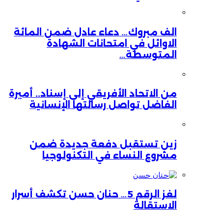
الف مبروك… دعاء عادل ضمن المائة
الاوائل في امتحانات الشهادة
المتوسطة…
من الاتحاد الأفريقي إلى إسناد.. أميرة
الفاضل تواصل رسالتها الإنسانية
زين تستقبل دفعة جديدة ضمن
مشروع النساء في التكنولوجيا
لغز الرقم 5… حنان حسن تكشف أسرار
الاستقالة