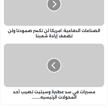
ن
ا
ع
ا
ت
ا
الصناعات الدفاعية: امريكا لن تكسر صمودنا ولن
ل
د
تضعف إرادة شعبنا
ف
ا
م
ع
س
ي
ي
ة
ر
:
ا
ا
ت
م
ف
ر
ي
ي
س
ك
مسيرات في سد عطبرة وسيتيت تصيب أحد
د
ا
ع
المحولات الرئيسيه.........
ل
ط
ن
ب