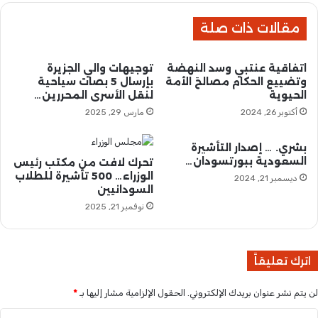
ت
ر
ك
مقالات ذات صلة
ة
س
و
ر
س
اتفاقية عنتبي وسد النهضة
توجيهات والي الجزيرة
ص
ي
وتضييع الحكام مصالحَ الأمة
بإرسال 5 بصات سياحية
م
ت
الحيوية
لنقل الأسرى المحررين…
و
ي
أكتوبر 26, 2024
مارس 29, 2025
د
ت
ن
ت
ا
ص
بشري. … إصدار التأشيرة
و
السعودية ببورتسودان…
ي
تحرك لافت من مكتب رئيس
ل
الوزراء… 500 تأشيرة للطلاب
ب
ديسمبر 21, 2024
السودانيين
ن
أ
ت
ح
نوفمبر 21, 2025
ض
د
ع
ا
ف
ل
اترك تعليقاً
إ
م
ر
ح
لن يتم نشر عنوان بريدك الإلكتروني.
الحقول الإلزامية مشار إليها بـ
*
ا
و
د
ل